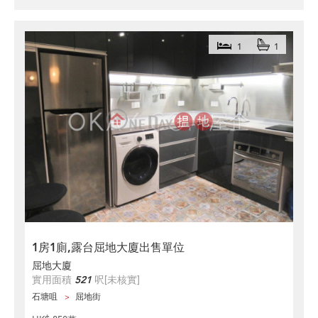
1
1
1房1廁,露台屈地大廈出售單位
屈地大廈
實用面積
521
呎
[未核實]
石塘咀
屈地街