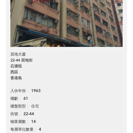
屈地大廈
22-44 屈地街
石塘咀
西區
香港島
1963
入伙年份
61
樓齡
住宅
樓盤類型
22-44
街號
14
物業層數
4
每層單位數量