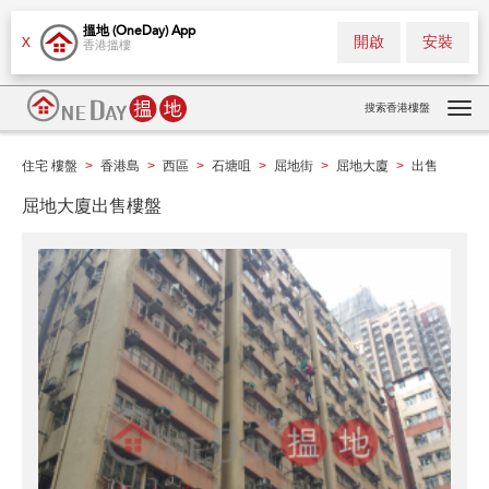
搵地 (OneDay) App
開啟
安裝
X
香港搵樓
搜索香港樓盤
Tog
navi
住宅 樓盤
香港島
西區
石塘咀
屈地街
屈地大廈
出售
>
>
>
>
>
>
屈地大廈出售樓盤