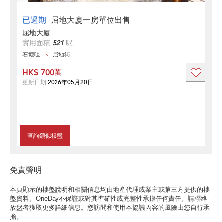
已過期
屈地大廈一房單位出售
屈地大廈
實用面積
521
呎
石塘咀
屈地街
HK$ 700萬
更新日期
2026年05月20日
查詢類似樓盤
免責聲明
本頁顯示的樓盤說明和相關信息均由地產代理或業主或第三方提供的樓
盤資料。OneDay不保證或對其準確性或完整性承擔任何責任。請聯絡
放盤者獲取更多詳細信息。您訪問和使用本協議內容的風險由您自行承
擔。