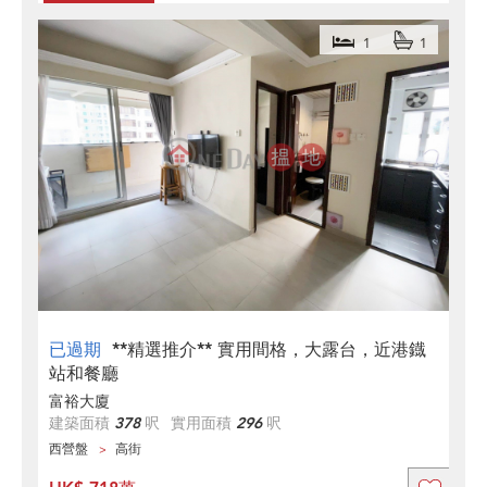
1
1
已過期
**精選推介** 實用間格，大露台，近港鐡
站和餐廳
富裕大廈
建築面積
378
呎
實用面積
296
呎
西營盤
高街