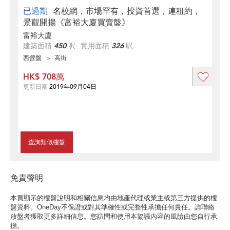
已過期
名校網，市場罕有，投資首選，連租約，
景觀開揚《富裕大廈買賣盤》
富裕大廈
建築面積
450
呎
實用面積
326
呎
西營盤
高街
HK$ 708萬
更新日期
2019年09月04日
查詢類似樓盤
免責聲明
本頁顯示的樓盤說明和相關信息均由地產代理或業主或第三方提供的樓
盤資料。OneDay不保證或對其準確性或完整性承擔任何責任。請聯絡
放盤者獲取更多詳細信息。您訪問和使用本協議內容的風險由您自行承
擔。