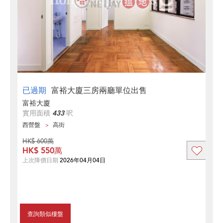
已過期
富裕大廈三房兩廳單位出售
富裕大廈
實用面積
433
呎
西營盤
高街
HK$ 600萬
HK$ 550萬
上次降價日期
2026年04月04日
查詢類似樓盤