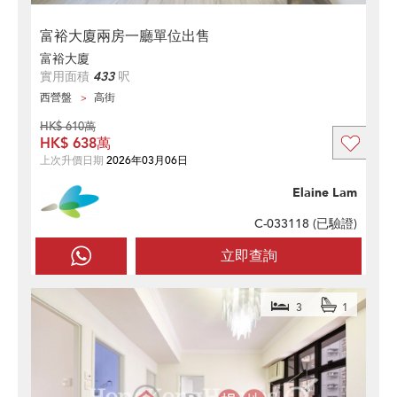
富裕大廈兩房一廳單位出售
富裕大廈
實用面積
433
呎
西營盤
高街
HK$ 610萬
HK$ 638萬
上次升價日期
2026年03月06日
Elaine Lam
C-033118 (
已驗證
)
立即查詢
3
1