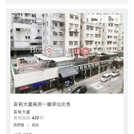
2
1
富裕大廈兩房一廳單位出售
富裕大廈
實用面積
433
呎
西營盤
高街