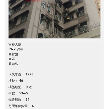
富裕大廈
53-65 高街
西營盤
西區
香港島
1978
入伙年份
46
樓齡
住宅
樓盤類型
53-65
街號
24
物業層數
4
每層單位數量