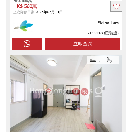
HK$ 650萬
HK$ 560萬
上次降價日期
2026年07月10日
Elaine Lam
C-033118 (
已驗證
)
立即查詢
2
1