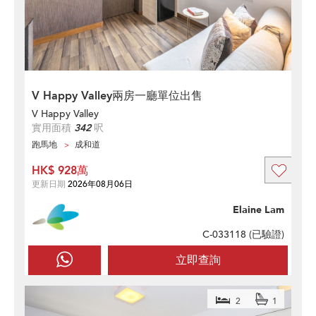
V Happy Valley兩房一廳單位出售
V Happy Valley
實用面積
342
呎
跑馬地
成和道
HK$ 928萬
更新日期
2026年08月06日
Elaine Lam
C-033118 (
已驗證
)
立即查詢
2
1