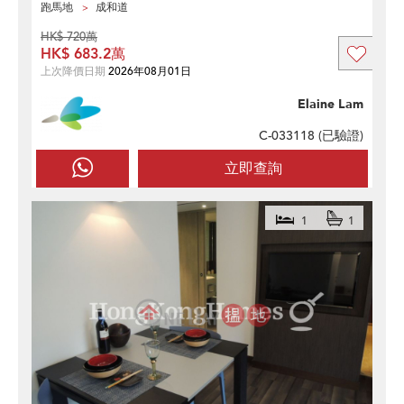
跑馬地
成和道
HK$ 720萬
HK$ 683.2萬
上次降價日期
2026年08月01日
Elaine Lam
C-033118 (
已驗證
)
立即查詢
1
1