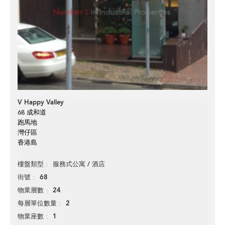
V Happy Valley
68 成和道
跑馬地
灣仔區
香港島
服務式公寓 / 酒店
樓盤類型
68
街號
24
物業層數
2
每層單位數量
1
物業座數