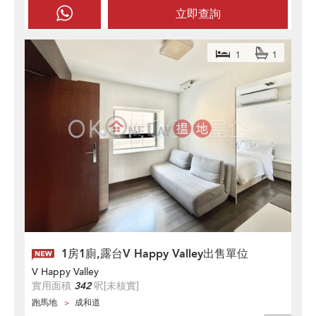
立即查詢
1
1
1房1廁,露台V Happy Valley出售單位
V Happy Valley
實用面積
342
呎
[未核實]
跑馬地
成和道