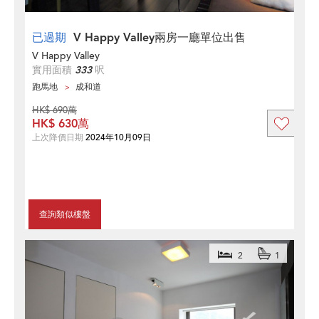
已過期
V Happy Valley兩房一廳單位出售
V Happy Valley
實用面積
333
呎
跑馬地
成和道
HK$ 690萬
HK$ 630萬
上次降價日期
2024年10月09日
查詢類似樓盤
2
1