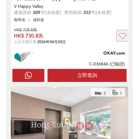
V Happy Valley
建築面積
505
呎
[未核實]
實用面積
333
呎
[未核實]
跑馬地
成和道
HK$ 728.8萬
HK$ 730.8萬
上次升價日期
2026年04月24日
OKAY.com
C-036846 (
已驗證
)
立即查詢
2
1