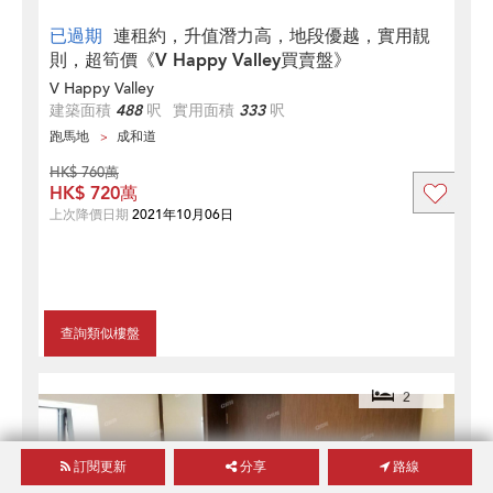
已過期
連租約，升值潛力高，地段優越，實用靚
則，超筍價《V Happy Valley買賣盤》
V Happy Valley
建築面積
488
呎
實用面積
333
呎
跑馬地
成和道
HK$ 760萬
HK$ 720萬
上次降價日期
2021年10月06日
查詢類似樓盤
2
訂閱更新
分享
路線