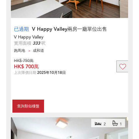
已過期
V Happy Valley兩房一廳單位出售
V Happy Valley
實用面積
333
呎
跑馬地
成和道
HK$ 750萬
HK$ 700萬
上次降價日期
2025年10月18日
查詢類似樓盤
2
1