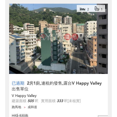
2
1
已過期
2房1廁,連租約發售,露台V Happy Valley
出售單位
V Happy Valley
建築面積
505
呎
實用面積
333
呎
[未核實]
跑馬地
成和道
HK$ 830萬