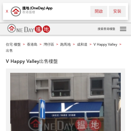
搵地 (OneDay) App
開啟
安裝
X
香港搵樓
搜索香港樓盤
Tog
navi
住宅 樓盤
香港島
灣仔區
跑馬地
成和道
V Happy Valley
>
>
>
>
>
>
出售
V Happy Valley出售樓盤