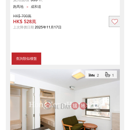
跑馬地
成和道
HK$ 700萬
HK$ 528萬
上次降價日期
2025年11月17日
查詢類似樓盤
2
1