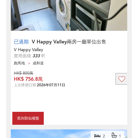
已過期
V Happy Valley兩房一廳單位出售
V Happy Valley
實用面積
333
呎
跑馬地
成和道
HK$ 800萬
HK$ 756.8萬
上次降價日期
2026年07月11日
查詢類似樓盤
2
1