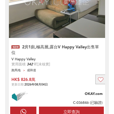
2房1廁,極高層,露台V Happy Valley出售單
位
V Happy Valley
實用面積
342
呎
[未核實]
跑馬地
成和道
HK$ 826.8萬
更新日期
2026年08月04日
OKAY.com
C-036846 (
已驗證
)
立即查詢