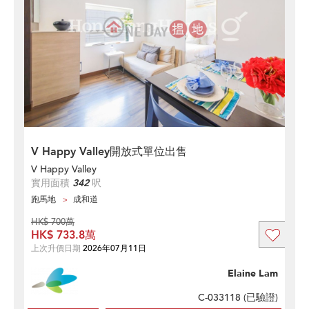
V Happy Valley開放式單位出售
V Happy Valley
實用面積
342
呎
跑馬地
成和道
HK$ 700萬
HK$ 733.8萬
上次升價日期
2026年07月11日
Elaine Lam
C-033118 (
已驗證
)