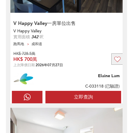
V Happy Valley一房單位出售
V Happy Valley
實用面積
342
呎
跑馬地
成和道
HK$ 728.5萬
HK$ 700萬
上次降價日期
2026年07月27日
Elaine Lam
C-033118 (
已驗證
)
立即查詢