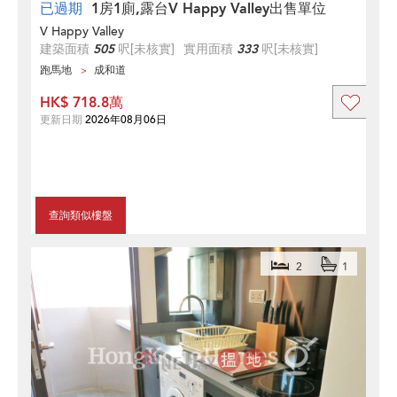
已過期
1房1廁,露台V Happy Valley出售單位
V Happy Valley
建築面積
505
呎
[未核實]
實用面積
333
呎
[未核實]
跑馬地
成和道
HK$ 718.8萬
更新日期
2026年08月06日
查詢類似樓盤
2
1