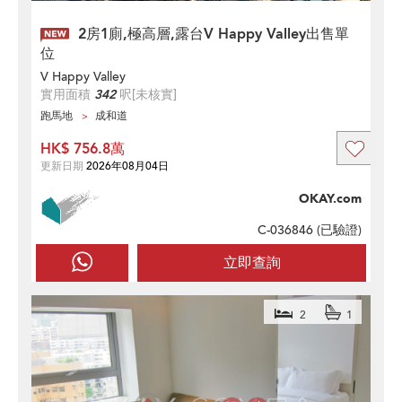
2房1廁,極高層,露台V Happy Valley出售單
位
V Happy Valley
實用面積
342
呎
[未核實]
跑馬地
成和道
HK$ 756.8萬
更新日期
2026年08月04日
OKAY.com
C-036846 (
已驗證
)
立即查詢
2
1