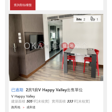
查詢類似樓盤
2
1
已過期
2房1廁V Happy Valley出售單位
V Happy Valley
建築面積
505
呎
[未核實]
實用面積
333
呎
[未核實]
跑馬地
成和道