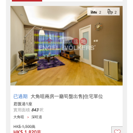
2
2
已過期
大角咀兩房一廳筍盤出售|住宅單位
君匯港1座
實用面積
843
呎
大角咀
深旺道
HK$ 1,500萬
HK$ 1,820萬