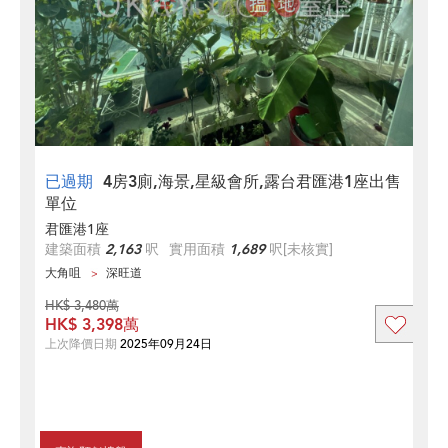
已過期
4房3廁,海景,星級會所,露台君匯港1座出售
單位
君匯港1座
建築面積
2,163
呎
實用面積
1,689
呎
[未核實]
大角咀
深旺道
HK$ 3,480萬
HK$ 3,398萬
上次降價日期
2025年09月24日