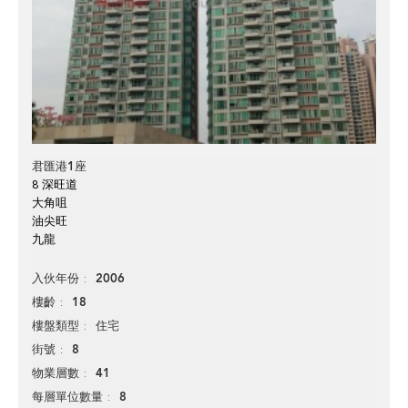
君匯港1座
8 深旺道
大角咀
油尖旺
九龍
2006
入伙年份
18
樓齡
住宅
樓盤類型
8
街號
41
物業層數
8
每層單位數量