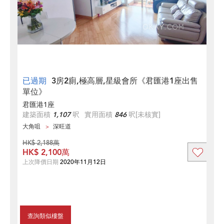
已過期
3房2廁,極高層,星級會所《君匯港1座出售
單位》
君匯港1座
建築面積
1,107
呎
實用面積
846
呎
[未核實]
大角咀
深旺道
HK$ 2,188萬
HK$ 2,100萬
上次降價日期
2020年11月12日
查詢類似樓盤