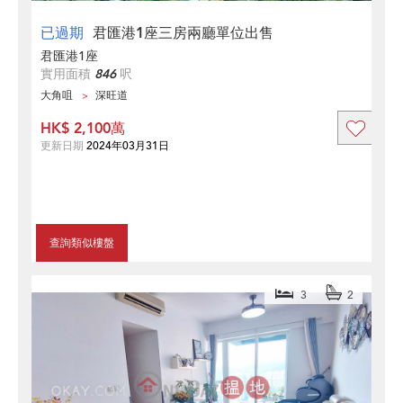
已過期
君匯港1座三房兩廳單位出售
君匯港1座
實用面積
846
呎
大角咀
深旺道
HK$ 2,100萬
更新日期
2024年03月31日
查詢類似樓盤
3
2