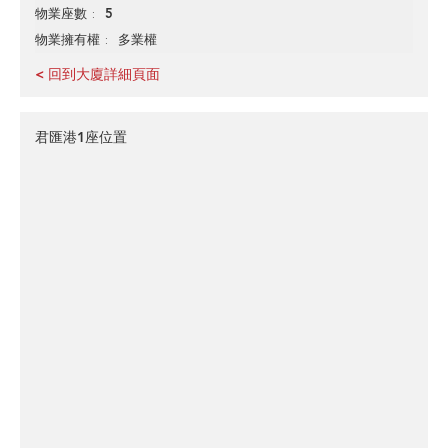
5
物業座數
多業權
物業擁有權
< 回到大廈詳細頁面
君匯港1座位置