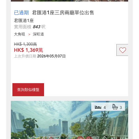
已過期
君匯港1座三房兩廳單位出售
君匯港1座
實用面積
843
呎
大角咀
深旺道
HK$ 1,300萬
HK$ 1,369萬
上次升價日期
2026年05月07日
查詢類似樓盤
4
3