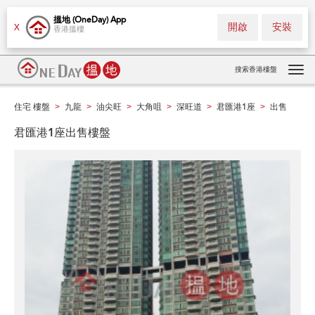
搵地 (OneDay) App
開啟
安裝
X
香港搵樓
搜索香港樓盤
Tog
navi
住宅 樓盤
九龍
油尖旺
大角咀
深旺道
君匯港1座
出售
>
>
>
>
>
>
君匯港1座出售樓盤