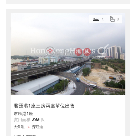
3
2
君匯港1座三房兩廳單位出售
君匯港1座
實用面積
846
呎
大角咀
深旺道