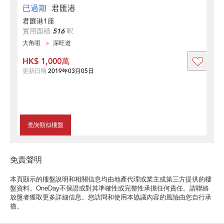
已過期
君匯港
君匯港1座
實用面積
516
呎
大角咀
深旺道
HK$ 1,000萬
更新日期
2019年03月05日
查詢類似樓盤
免責聲明
本頁顯示的樓盤說明和相關信息均由地產代理或業主或第三方提供的樓
盤資料。OneDay不保證或對其準確性或完整性承擔任何責任。請聯絡
放盤者獲取更多詳細信息。您訪問和使用本協議內容的風險由您自行承
擔。