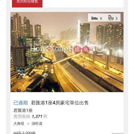
查詢類似樓盤
4
3
已過期
君匯港1座4房豪宅單位出售
君匯港1座
實用面積
1,371
呎
大角咀
深旺道
HK$ 3,200萬