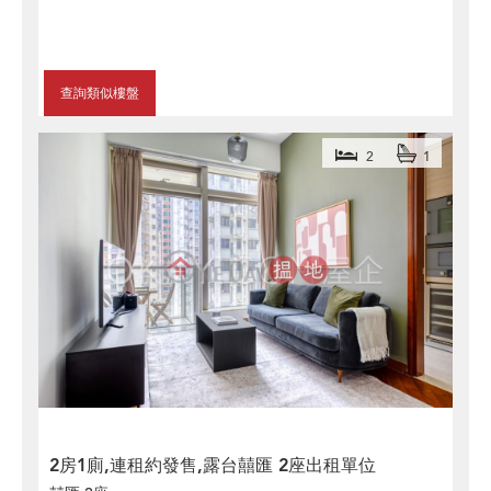
查詢類似樓盤
2
1
2房1廁,連租約發售,露台囍匯 2座出租單位