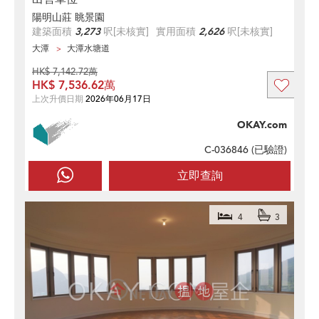
陽明山莊 眺景園
建築面積
3,273
呎
[未核實]
實用面積
2,626
呎
[未核實]
大潭
大潭水塘道
HK$ 7,142.72萬
HK$ 7,536.62萬
上次升價日期
2026年06月17日
OKAY.com
C-036846 (
已驗證
)
立即查詢
4
3