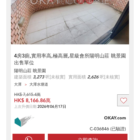
4房3廁,實用率高,極高層,星級會所陽明山莊 眺景園
出售單位
陽明山莊 眺景園
建築面積
3,273
呎
[未核實]
實用面積
2,626
呎
[未核實]
大潭
大潭水塘道
HK$ 7,615.4萬
HK$ 8,166.86萬
上次升價日期
2026年06月17日
OKAY.com
C-036846 (
已驗證
)