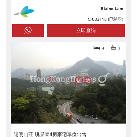
Elaine Lam
C-033118 (
已驗證
)
立即查詢
4
3
陽明山莊 眺景園4房豪宅單位出售