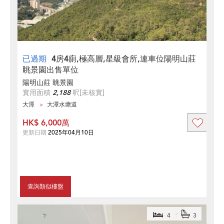
已過期
4房4廁,極高層,星級會所,連車位陽明山莊
眺景園出售單位
陽明山莊 眺景園
實用面積
2,188
呎
[未核實]
大潭
大潭水塘道
HK$ 6,000萬
更新日期
2025年04月10日
查詢類似樓盤
4
3