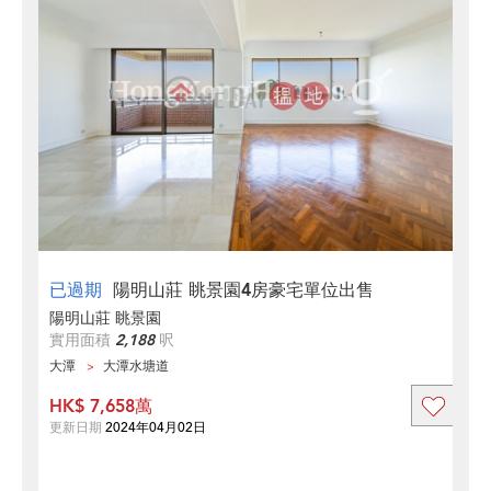
已過期
陽明山莊 眺景園4房豪宅單位出售
陽明山莊 眺景園
實用面積
2,188
呎
大潭
大潭水塘道
HK$ 7,658萬
更新日期
2024年04月02日