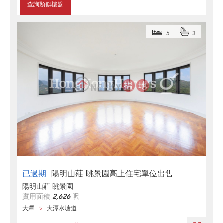
查詢類似樓盤
5
3
已過期
陽明山莊 眺景園高上住宅單位出售
陽明山莊 眺景園
實用面積
2,626
呎
大潭
大潭水塘道