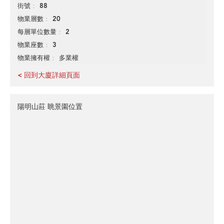
88
街號
20
物業層數
2
每層單位數量
3
物業座數
多業權
物業擁有權
< 回到大廈詳細頁面
陽明山莊 眺景園位置