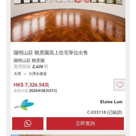
陽明山莊 眺景園高上住宅單位出售
陽明山莊 眺景園
實用面積
2,626
呎
大潭
大潭水塘道
HK$ 7,326.54萬
更新日期
2026年08月07日
Elaine Lam
C-033118 (
已驗證
)
立即查詢