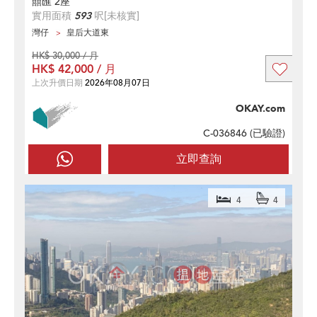
囍匯 2座
實用面積
593
呎
[未核實]
灣仔
皇后大道東
HK$ 30,000 / 月
HK$ 42,000 / 月
上次升價日期
2026年08月07日
OKAY.com
C-036846 (
已驗證
)
立即查詢
4
4