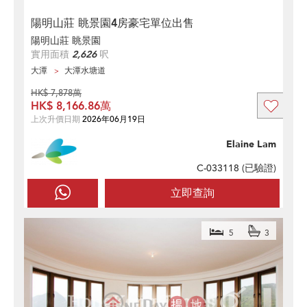
陽明山莊 眺景園4房豪宅單位出售
陽明山莊 眺景園
實用面積
2,626
呎
大潭
大潭水塘道
HK$ 7,878萬
HK$ 8,166.86萬
上次升價日期
2026年06月19日
Elaine Lam
C-033118 (
已驗證
)
立即查詢
5
3