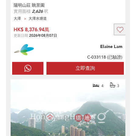
陽明山莊 眺景園
實用面積
2,626
呎
大潭
大潭水塘道
HK$ 8,376.94萬
更新日期
2026年08月07日
Elaine Lam
C-033118 (
已驗證
)
立即查詢
4
3