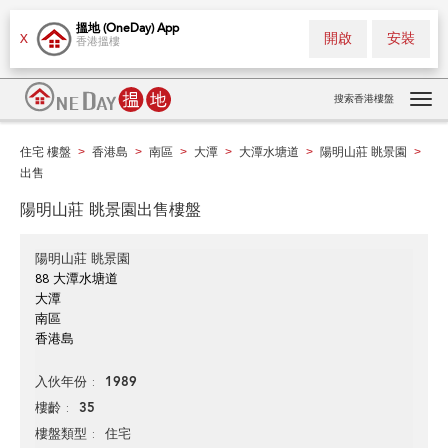
搵地 (OneDay) App
開啟
安裝
X
香港搵樓
搜索香港樓盤
Tog
navi
住宅 樓盤
香港島
南區
大潭
大潭水塘道
陽明山莊 眺景園
>
>
>
>
>
>
出售
陽明山莊 眺景園出售樓盤
陽明山莊 眺景園
88 大潭水塘道
大潭
南區
香港島
1989
入伙年份
35
樓齡
住宅
樓盤類型