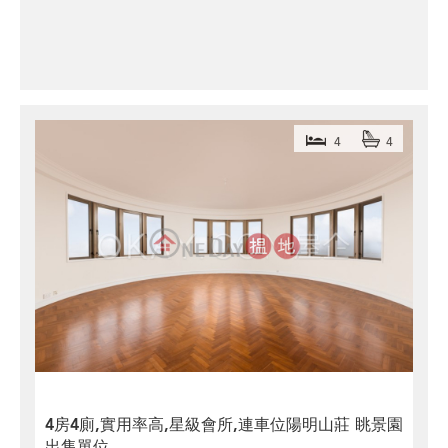
4
4
4房4廁,實用率高,星級會所,連車位陽明山莊 眺景園
出售單位