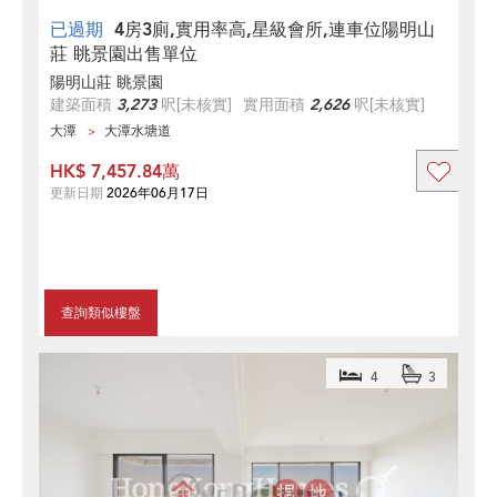
已過期
4房3廁,實用率高,星級會所,連車位陽明山
莊 眺景園出售單位
陽明山莊 眺景園
建築面積
3,273
呎
[未核實]
實用面積
2,626
呎
[未核實]
大潭
大潭水塘道
HK$ 7,457.84萬
更新日期
2026年06月17日
查詢類似樓盤
4
3