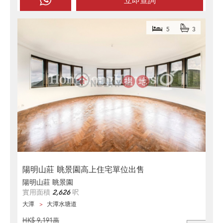
立即查詢
5
3
陽明山莊 眺景園高上住宅單位出售
陽明山莊 眺景園
實用面積
2,626
呎
大潭
大潭水塘道
HK$ 9,191萬