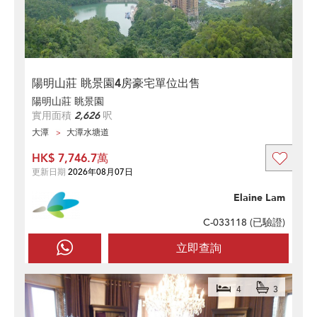
陽明山莊 眺景園4房豪宅單位出售
陽明山莊 眺景園
實用面積
2,626
呎
大潭
大潭水塘道
HK$ 7,746.7萬
更新日期
2026年08月07日
Elaine Lam
C-033118 (
已驗證
)
立即查詢
4
3