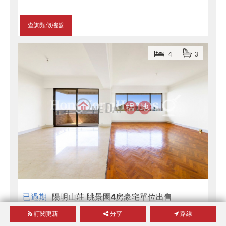
查詢類似樓盤
4
3
已過期
陽明山莊 眺景園4房豪宅單位出售
陽明山莊 眺景園
訂閱更新
分享
路線
實用面積
2,188
呎