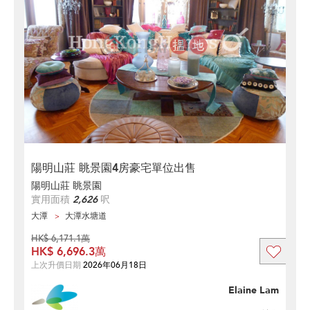
陽明山莊 眺景園4房豪宅單位出售
陽明山莊 眺景園
實用面積
2,626
呎
大潭
大潭水塘道
HK$ 6,171.1萬
HK$ 6,696.3萬
上次升價日期
2026年06月18日
Elaine Lam