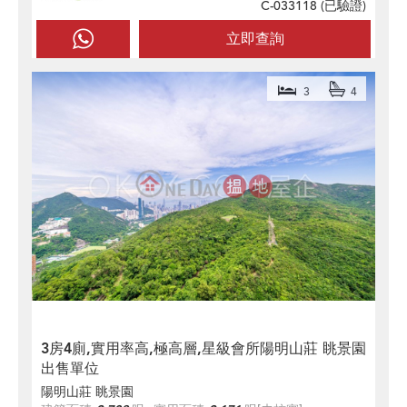
C-033118 (
已驗證
)
立即查詢
3
4
3房4廁,實用率高,極高層,星級會所陽明山莊 眺景園
出售單位
陽明山莊 眺景園