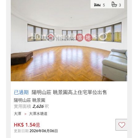
5
3
已過期
陽明山莊 眺景園高上住宅單位出售
陽明山莊 眺景園
實用面積
2,626
呎
大潭
大潭水塘道
HK$ 1.54億
更新日期
2026年06月06日