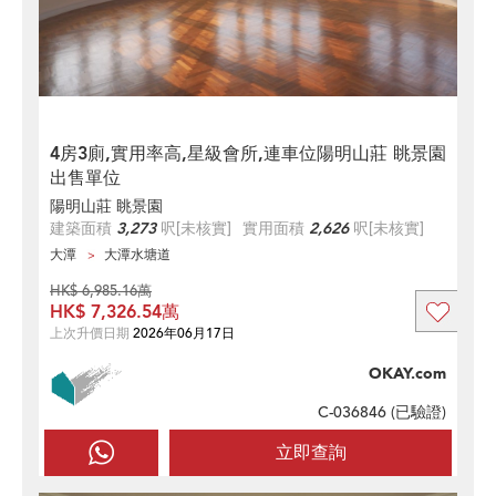
4房3廁,實用率高,星級會所,連車位陽明山莊 眺景園
出售單位
陽明山莊 眺景園
建築面積
3,273
呎
[未核實]
實用面積
2,626
呎
[未核實]
大潭
大潭水塘道
HK$ 6,985.16萬
HK$ 7,326.54萬
上次升價日期
2026年06月17日
OKAY.com
C-036846 (
已驗證
)
立即查詢