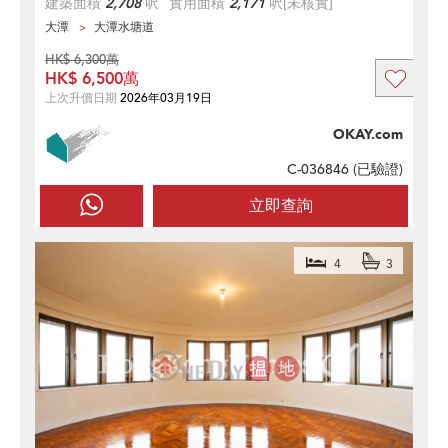
建築面積
2,708
呎
實用面積
2,171
呎
[未核實]
大潭
大潭水塘道
HK$ 6,300萬
HK$ 6,500萬
上次升價日期
2026年03月19日
OKAY.com
C-036846 (
已驗證
)
立即查詢
4
3