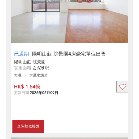
已過期
陽明山莊 眺景園4房豪宅單位出售
陽明山莊 眺景園
實用面積
2,188
呎
大潭
大潭水塘道
HK$ 1.54億
更新日期
2026年06月09日
查詢類似樓盤