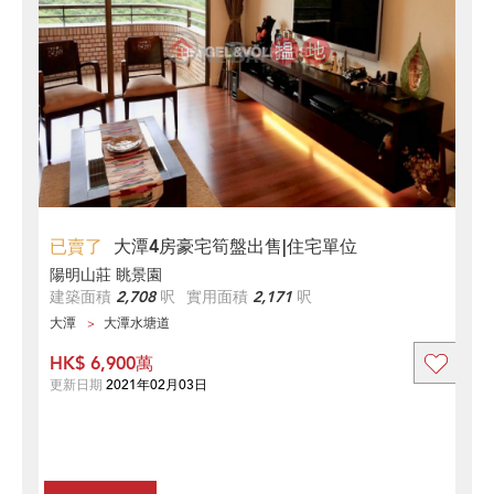
已賣了
大潭4房豪宅筍盤出售|住宅單位
陽明山莊 眺景園
建築面積
2,708
呎
實用面積
2,171
呎
大潭
大潭水塘道
HK$ 6,900萬
更新日期
2021年02月03日