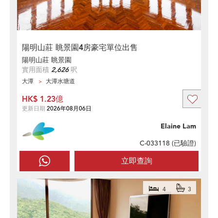
陽明山莊 眺景園4房豪宅單位出售
陽明山莊 眺景園
實用面積
2,626
呎
大潭
大潭水塘道
HK$ 1.23億
更新日期
2026年08月06日
Elaine Lam
C-033118 (
已驗證
)
立即查詢
4
3