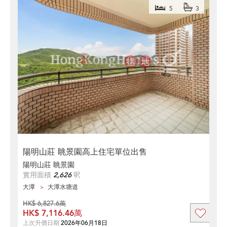
5
3
陽明山莊 眺景園高上住宅單位出售
陽明山莊 眺景園
實用面積
2,626
呎
大潭
大潭水塘道
HK$ 6,827.6萬
HK$ 7,116.46萬
上次升價日期
2026年06月18日