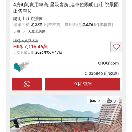
4房4廁,實用率高,星級會所,連車位陽明山莊 眺景園
出售單位
陽明山莊 眺景園
建築面積
3,273
呎
[未核實]
實用面積
2,626
呎
[未核實]
大潭
大潭水塘道
HK$ 6,827.6萬
HK$ 7,116.46萬
上次升價日期
2026年06月17日
OKAY.com
C-036846 (
已驗證
)
立即查詢
4
3