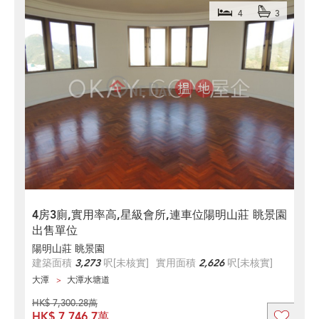
4
3
4房3廁,實用率高,星級會所,連車位陽明山莊 眺景園
出售單位
陽明山莊 眺景園
建築面積
3,273
呎
[未核實]
實用面積
2,626
呎
[未核實]
大潭
大潭水塘道
HK$ 7,300.28萬
HK$ 7,746.7萬