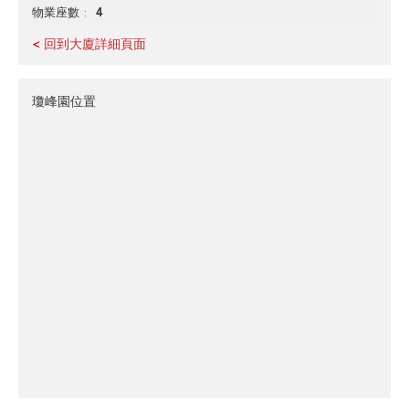
4
物業座數
< 回到大廈詳細頁面
瓊峰園位置