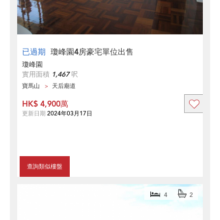
已過期
瓊峰園4房豪宅單位出售
瓊峰園
實用面積
1,467
呎
寶馬山
天后廟道
HK$ 4,900萬
更新日期
2024年03月17日
查詢類似樓盤
4
2