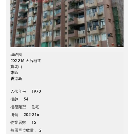
瓊峰園
202-216 天后廟道
寶馬山
東區
香港島
1970
入伙年份
54
樓齡
住宅
樓盤類型
202-216
街號
15
物業層數
2
每層單位數量