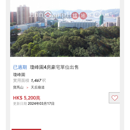
已過期
瓊峰園4房豪宅單位出售
瓊峰園
實用面積
1,467
呎
寶馬山
天后廟道
HK$ 5,200萬
更新日期
2024年03月17日