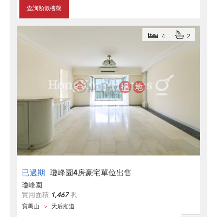
查詢類似樓盤
4
2
已過期
瓊峰園4房豪宅單位出售
瓊峰園
實用面積
1,467
呎
寶馬山
天后廟道