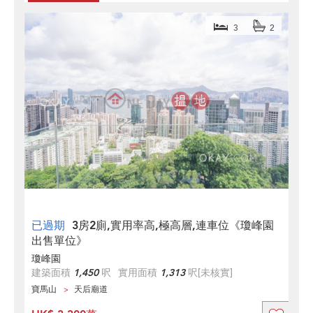
3
2
已過期
3房2廁,實用率高,極高層,連車位《瓊峰園
出售單位》
瓊峰園
建築面積
1,450
呎
實用面積
1,313
呎
[未核實]
寶馬山
天后廟道