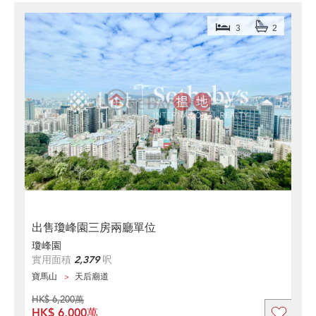
3
2
出售瓊峰園三房兩廳單位
瓊峰園
實用面積
2,379
呎
寶馬山
天后廟道
HK$ 6,200萬
HK$ 6,000萬