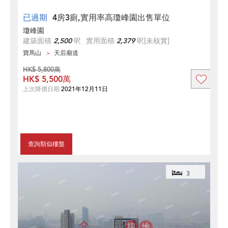
已過期
4房3廁,實用率高瓊峰園出售單位
瓊峰園
建築面積
2,500
呎
實用面積
2,379
呎
[未核實]
寶馬山
天后廟道
HK$ 5,800萬
HK$ 5,500萬
上次降價日期
2021年12月11日
查詢類似樓盤
3