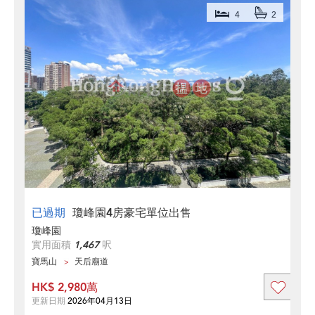
4
2
已過期
瓊峰園4房豪宅單位出售
瓊峰園
實用面積
1,467
呎
寶馬山
天后廟道
HK$ 2,980萬
更新日期
2026年04月13日