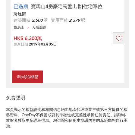
已過期
寶馬山4房豪宅筍盤出售|住宅單位
瓊峰園
建築面積
2,500
呎
實用面積
2,379
呎
寶馬山
天后廟道
HK$ 6,300萬
更新日期
2019年03月05日
查詢類似樓盤
免責聲明
本頁顯示的樓盤說明和相關信息均由地產代理或業主或第三方提供的樓
盤資料。OneDay不保證或對其準確性或完整性承擔任何責任。請聯絡
放盤者獲取更多詳細信息。您訪問和使用本協議內容的風險由您自行承
擔。