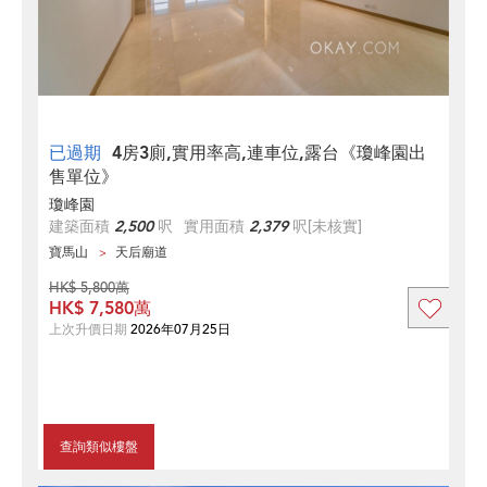
已過期
4房3廁,實用率高,連車位,露台《瓊峰園出
售單位》
瓊峰園
建築面積
2,500
呎
實用面積
2,379
呎
[未核實]
寶馬山
天后廟道
HK$ 5,800萬
HK$ 7,580萬
上次升價日期
2026年07月25日
查詢類似樓盤