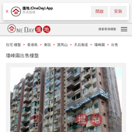
搵地 (OneDay) App
開啟
安裝
X
香港搵樓
搜索香港樓盤
Tog
navi
住宅 樓盤
香港島
東區
寶馬山
天后廟道
瓊峰園
出售
>
>
>
>
>
>
瓊峰園出售樓盤