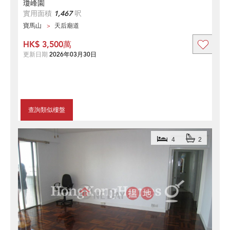
瓊峰園
實用面積
1,467
呎
寶馬山
天后廟道
HK$ 3,500萬
更新日期
2026年03月30日
查詢類似樓盤
4
2