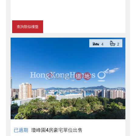
查詢類似樓盤
4
2
已過期
瓊峰園4房豪宅單位出售