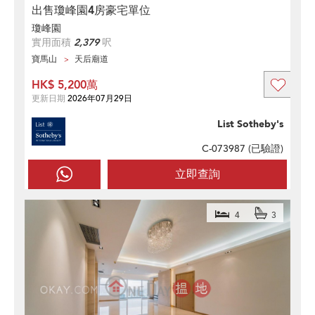
出售瓊峰園4房豪宅單位
瓊峰園
實用面積
2,379
呎
寶馬山
天后廟道
HK$ 5,200萬
更新日期
2026年07月29日
List Sotheby's
C-073987 (
已驗證
)
立即查詢
4
3