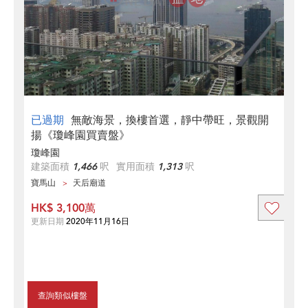
已過期
無敵海景，換樓首選，靜中帶旺，景觀開
揚《瓊峰園買賣盤》
瓊峰園
建築面積
1,466
呎
實用面積
1,313
呎
寶馬山
天后廟道
HK$ 3,100萬
更新日期
2020年11月16日
查詢類似樓盤