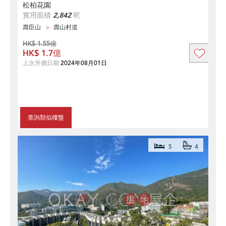
松柏花園
實用面積
2,842
呎
壽臣山
壽山村道
HK$ 1.55億
HK$ 1.7億
上次升價日期
2024年08月01日
查詢類似樓盤
5
4