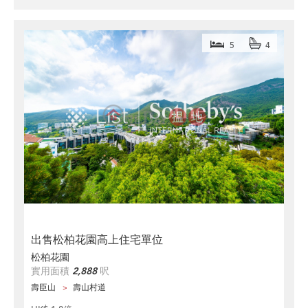
5
4
出售松柏花園高上住宅單位
松柏花園
實用面積
2,888
呎
壽臣山
壽山村道