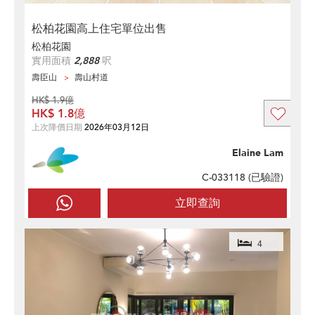
松柏花園高上住宅單位出售
松柏花園
實用面積
2,888
呎
壽臣山
壽山村道
HK$ 1.9億
HK$ 1.8億
上次降價日期
2026年03月12日
Elaine Lam
C-033118 (
已驗證
)
立即查詢
4