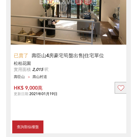
已賣了
壽臣山4房豪宅筍盤出售|住宅單位
松柏花園
實用面積
2,015
呎
壽臣山
壽山村道
HK$ 9,000萬
更新日期
2021年01月19日
查詢類似樓盤