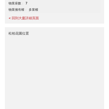
7
物業座數
多業權
物業擁有權
< 回到大廈詳細頁面
松柏花園位置