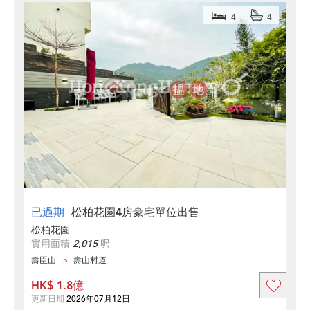
4
4
已過期
松柏花園4房豪宅單位出售
松柏花園
實用面積
2,015
呎
壽臣山
壽山村道
HK$ 1.8億
更新日期
2026年07月12日