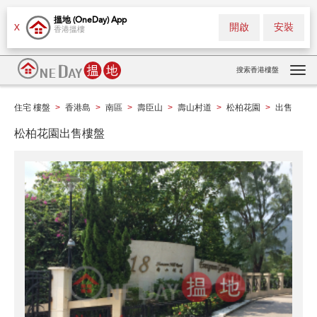
搵地 (OneDay) App
開啟
安裝
X
香港搵樓
搜索香港樓盤
Tog
navi
住宅 樓盤
香港島
南區
壽臣山
壽山村道
松柏花園
出售
>
>
>
>
>
>
松柏花園出售樓盤