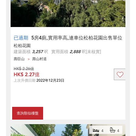
已過期
5房4廁,實用率高,連車位松柏花園出售單位
松柏花園
建築面積
3,257
呎
實用面積
2,888
呎
[未核實]
壽臣山
壽山村道
HK$ 2.26億
HK$ 2.27億
上次升價日期
2022年12月23日
查詢類似樓盤
4
4