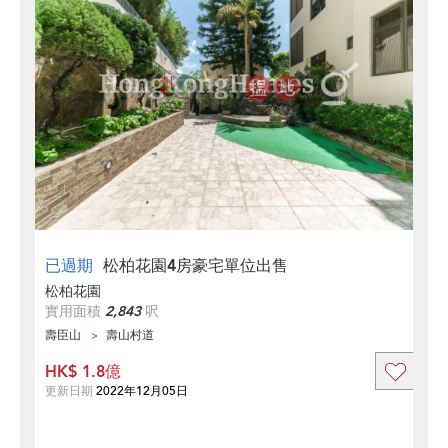
已過期
松柏花園4房豪宅單位出售
松柏花園
實用面積
2,843
呎
壽臣山
壽山村道
HK$ 1.8億
更新日期
2022年12月05日