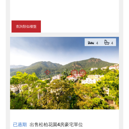
查詢類似樓盤
4
4
已過期
出售松柏花園4房豪宅單位