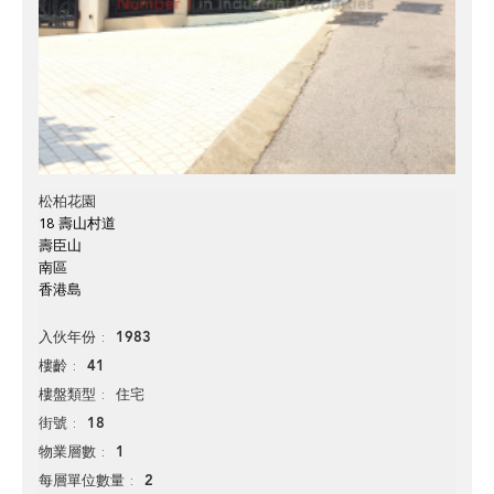
松柏花園
18 壽山村道
壽臣山
南區
香港島
1983
入伙年份
41
樓齡
住宅
樓盤類型
18
街號
1
物業層數
2
每層單位數量