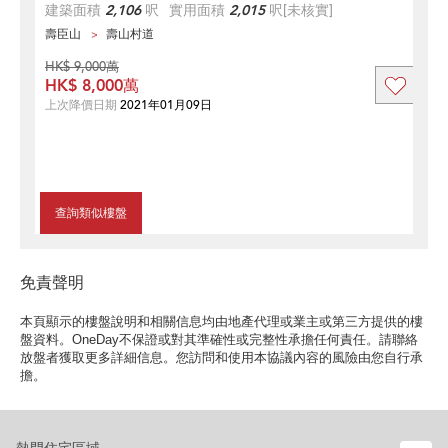
建築面積
2,106
呎
實用面積
2,015
呎
[未核實]
壽臣山
壽山村道
HK$ 9,000萬
HK$ 8,000萬
上次降價日期
2021年01月09日
查詢類似樓盤
免責聲明
本頁顯示的樓盤說明和相關信息均由地產代理或業主或第三方提供的樓
盤資料。OneDay不保證或對其準確性或完整性承擔任何責任。請聯絡
放盤者獲取更多詳細信息。您訪問和使用本協議內容的風險由您自行承
擔。