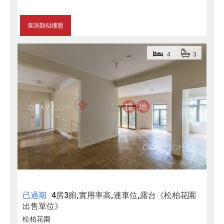
查詢類似樓盤
4
3
已過期
4房3廁,實用率高,連車位,露台《松柏花園
出售單位》
松柏花園