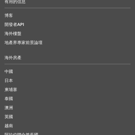
有用的信息
博客
開發者API
海外樓盤
地產界專家前景論壇
海外房產
中國
日本
柬埔寨
泰國
澳洲
英國
越南
阿拉伯聯合酋長國