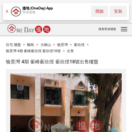
搵地 (OneDay) App
開啟
安裝
X
香港搵樓
搜索香港樓盤
Tog
navi
住宅 樓盤
離島
大嶼山
愉景灣
蘅欣徑
>
>
>
>
>
愉景灣 4期 蘅峰蘅欣徑 蘅欣徑18號
出售
>
愉景灣 4期 蘅峰蘅欣徑 蘅欣徑18號出售樓盤