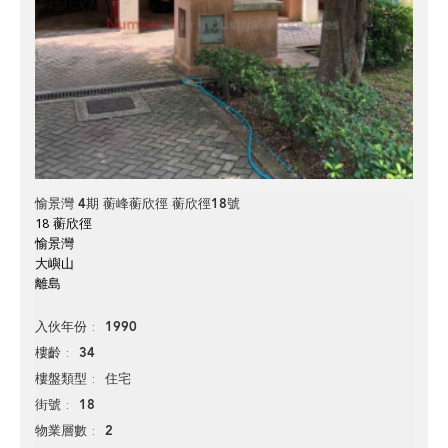
愉景灣 4期 蘅峰蘅欣徑 蘅欣徑18號
18 蘅欣徑
愉景灣
大嶼山
離島
1990
入伙年份
34
樓齡
住宅
樓盤類型
18
街號
2
物業層數