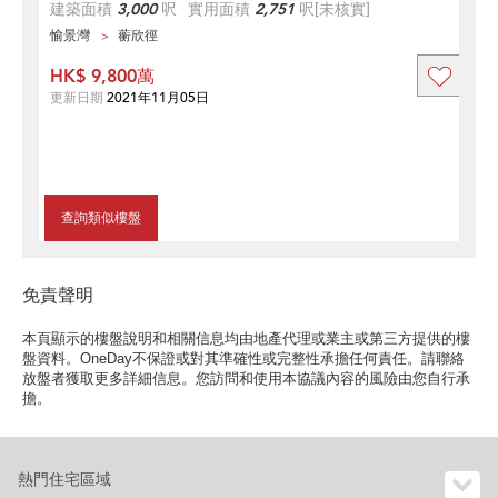
建築面積
3,000
呎
實用面積
2,751
呎
[未核實]
愉景灣
蘅欣徑
HK$ 9,800萬
更新日期
2021年11月05日
查詢類似樓盤
免責聲明
本頁顯示的樓盤說明和相關信息均由地產代理或業主或第三方提供的樓
盤資料。OneDay不保證或對其準確性或完整性承擔任何責任。請聯絡
放盤者獲取更多詳細信息。您訪問和使用本協議內容的風險由您自行承
擔。
熱門住宅區域