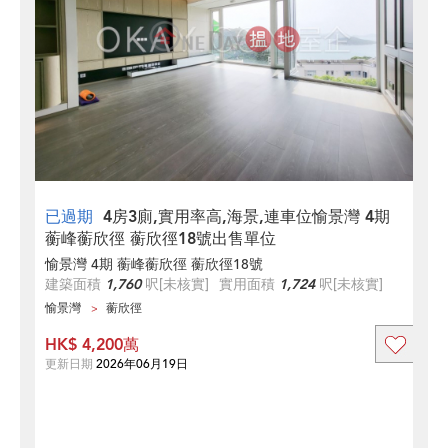
已過期
4房3廁,實用率高,海景,連車位愉景灣 4期
蘅峰蘅欣徑 蘅欣徑18號出售單位
愉景灣 4期 蘅峰蘅欣徑 蘅欣徑18號
建築面積
1,760
呎
[未核實]
實用面積
1,724
呎
[未核實]
愉景灣
蘅欣徑
HK$ 4,200萬
更新日期
2026年06月19日