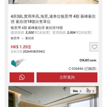
4房3廁,實用率高,海景,連車位愉景灣 4期 蘅峰蘅欣
徑 蘅欣徑18號出售單位
愉景灣 4期 蘅峰蘅欣徑 蘅欣徑18號
建築面積
3,500
呎
[未核實]
實用面積
3,004
呎
[未核實]
愉景灣
蘅欣徑
HK$ 1.25億
更新日期
2026年08月04日
OKAY.com
C-036846 (
已驗證
)
立即查詢
4
3