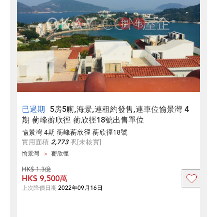
已過期
5房5廁,海景,連租約發售,連車位愉景灣 4
期 蘅峰蘅欣徑 蘅欣徑18號出售單位
愉景灣 4期 蘅峰蘅欣徑 蘅欣徑18號
實用面積
2,773
呎
[未核實]
愉景灣
蘅欣徑
HK$ 1.3億
HK$ 9,500萬
上次降價日期
2022年09月16日