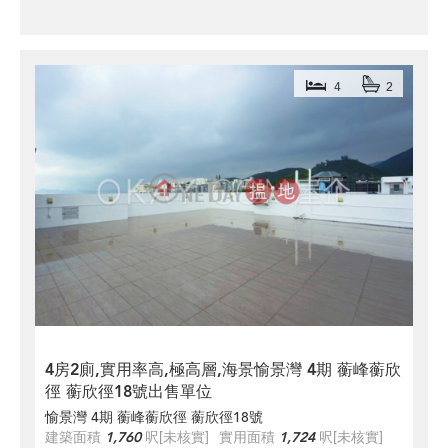
4
2
4房2廁,實用率高,極高層,海景愉景灣 4期 蘅峰蘅欣
徑 蘅欣徑18號出售單位
愉景灣 4期 蘅峰蘅欣徑 蘅欣徑18號
建築面積
1,760
呎
[未核實]
實用面積
1,724
呎
[未核實]