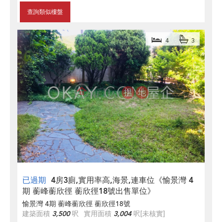
查詢類似樓盤
4
3
已過期
4房3廁,實用率高,海景,連車位《愉景灣 4
期 蘅峰蘅欣徑 蘅欣徑18號出售單位》
愉景灣 4期 蘅峰蘅欣徑 蘅欣徑18號
建築面積
3,500
呎
實用面積
3,004
呎
[未核實]