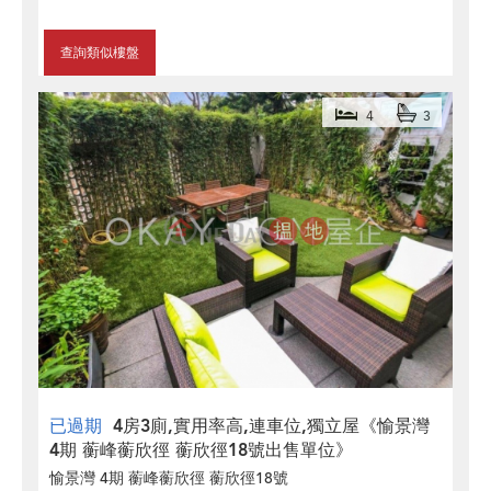
查詢類似樓盤
4
3
已過期
4房3廁,實用率高,連車位,獨立屋《愉景灣
4期 蘅峰蘅欣徑 蘅欣徑18號出售單位》
愉景灣 4期 蘅峰蘅欣徑 蘅欣徑18號