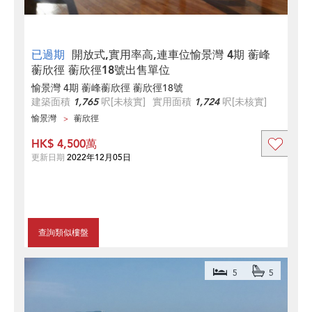
已過期
開放式,實用率高,連車位愉景灣 4期 蘅峰
蘅欣徑 蘅欣徑18號出售單位
愉景灣 4期 蘅峰蘅欣徑 蘅欣徑18號
建築面積
1,765
呎
[未核實]
實用面積
1,724
呎
[未核實]
愉景灣
蘅欣徑
HK$ 4,500萬
更新日期
2022年12月05日
查詢類似樓盤
5
5