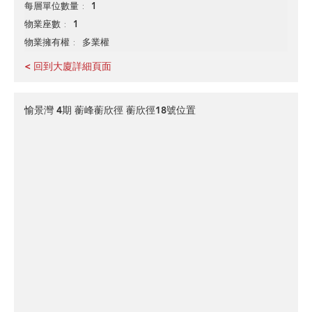
1
每層單位數量
1
物業座數
多業權
物業擁有權
< 回到大廈詳細頁面
愉景灣 4期 蘅峰蘅欣徑 蘅欣徑18號位置