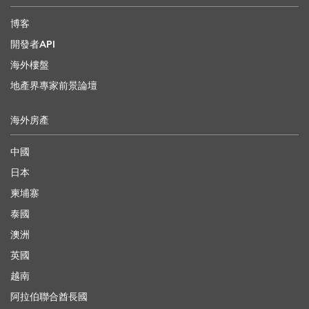
博客
開發者API
海外樓盤
地產界專家前景論壇
海外房產
中國
日本
柬埔寨
泰國
澳洲
英國
越南
阿拉伯聯合酋長國