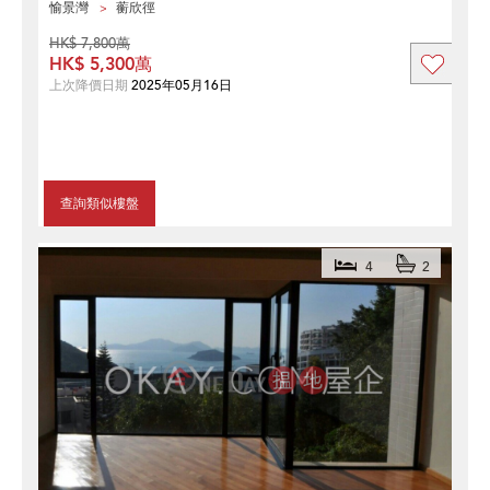
愉景灣
蘅欣徑
HK$ 7,800萬
HK$ 5,300萬
上次降價日期
2025年05月16日
查詢類似樓盤
4
2