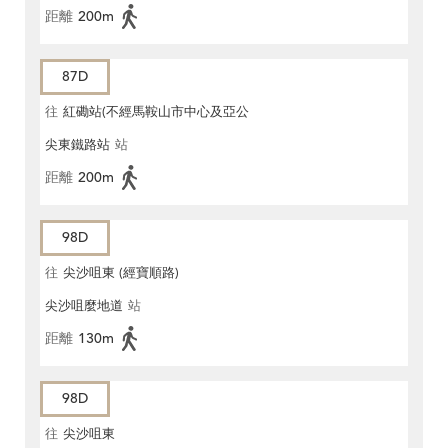
距離
200m
87D
往
紅磡站(不經馬鞍山市中心及亞公
尖東鐵路站
站
角街)
距離
200m
98D
往
尖沙咀東 (經寶順路)
尖沙咀麼地道
站
距離
130m
98D
往
尖沙咀東