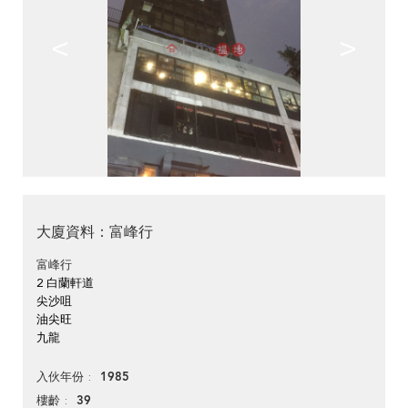
<
>
大廈資料：富峰行
富峰行
2 白蘭軒道
尖沙咀
油尖旺
九龍
1985
入伙年份
39
樓齡