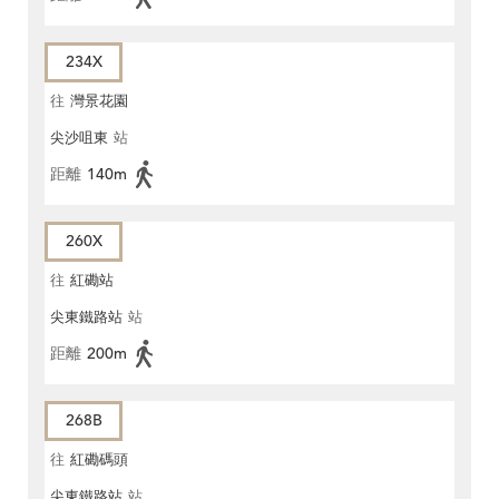
234X
往
灣景花園
尖沙咀東
站
距離
140m
260X
往
紅磡站
尖東鐵路站
站
距離
200m
268B
往
紅磡碼頭
尖東鐵路站
站