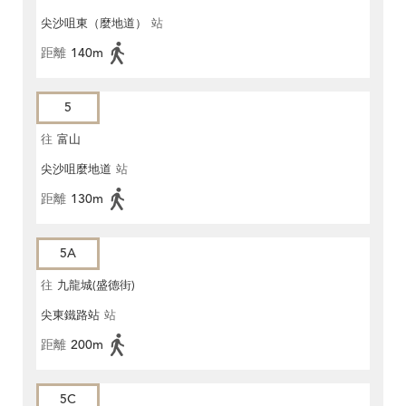
尖沙咀東（麼地道）
站
距離
140m
5
往
富山
尖沙咀麼地道
站
距離
130m
5A
往
九龍城(盛德街)
尖東鐵路站
站
距離
200m
5C