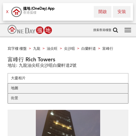
搵地 (OneDay) App
開啟
安裝
X
香港搵樓
搜索香港樓盤
Tog
navi
寫字樓 樓盤
九龍
油尖旺
尖沙咀
白蘭軒道
富峰行
>
>
>
>
>
富峰行 Rich Towers
地址:
九龍油尖旺尖沙咀白蘭軒道2號
大廈相片
地圖
街景