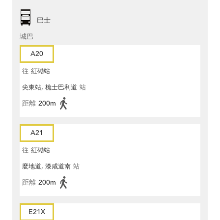
巴士
城巴
A20
往
紅磡站
尖東站, 梳士巴利道
站
距離
200m
A21
往
紅磡站
麼地道, 漆咸道南
站
距離
200m
E21X