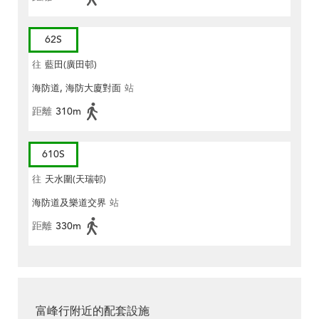
62S
往
藍田(廣田邨)
海防道, 海防大廈對面
站
距離
310m
610S
往
天水圍(天瑞邨)
海防道及樂道交界
站
距離
330m
富峰行附近的配套設施