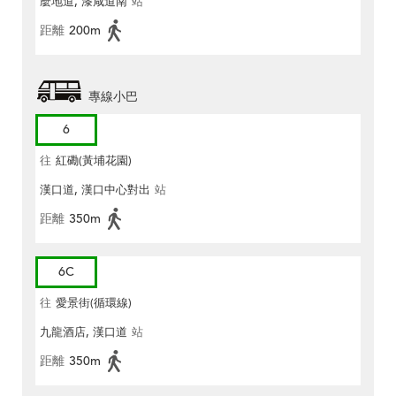
麼地道, 漆咸道南
站
距離
200m
專線小巴
6
往
紅磡(黃埔花園)
漢口道, 漢口中心對出
站
距離
350m
6C
往
愛景街(循環線)
九龍酒店, 漢口道
站
距離
350m