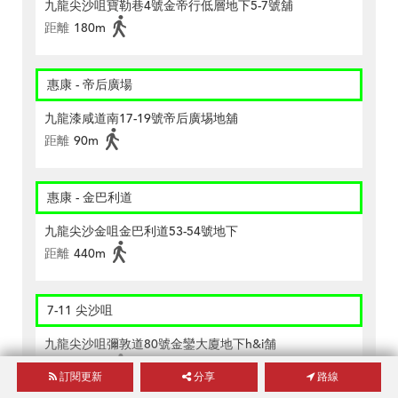
九龍尖沙咀寶勒巷4號金帝行低層地下5-7號舖
距離
180m
惠康 - 帝后廣場
九龍漆咸道南17-19號帝后廣埸地舖
距離
90m
惠康 - 金巴利道
九龍尖沙金咀金巴利道53-54號地下
距離
440m
7-11 尖沙咀
九龍尖沙咀彌敦道80號金鑾大廈地下h&i舗
距離
270m
訂閱更新
分享
路線