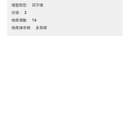
寫字樓
樓盤類型
2
街號
16
物業層數
多業權
物業擁有權