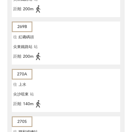
距離
200m
269B
往
紅磡碼頭
尖東鐵路站
站
距離
200m
270A
往
上水
尖沙咀東
站
距離
140m
270S