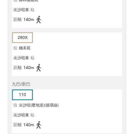
往
聯和墟總站
尖沙咀東
站
距離
140m
280X
往
穗禾苑
尖沙咀東
站
距離
140m
九巴/新巴
110
往
尖沙咀(麼地道)(循環線)
尖沙咀東
站
距離
140m