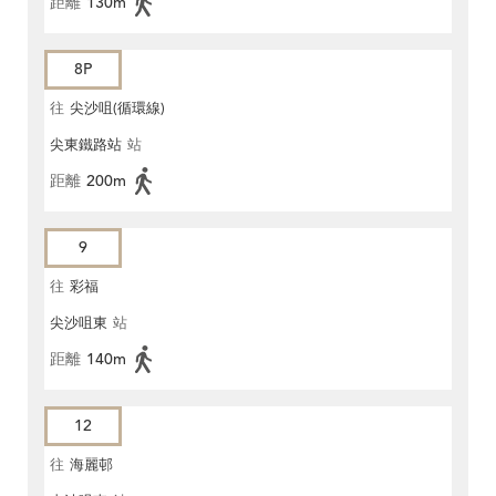
距離
130m
8P
往
尖沙咀(循環線)
尖東鐵路站
站
距離
200m
9
往
彩福
尖沙咀東
站
距離
140m
12
往
海麗邨