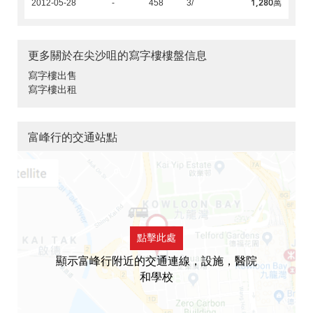
1,280萬
2012-05-28
-
458
3/
更多關於在尖沙咀的寫字樓樓盤信息
寫字樓出售
寫字樓出租
富峰行的交通站點
點擊此處
顯示富峰行附近的交通連線，設施，醫院
和學校