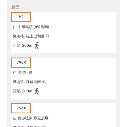
新巴
H1
往
中環碼頭 (6號碼頭)
尖東站, 梳士巴利道
站
距離
200m
796X
往
尖沙咀東
麼地道, 漆咸道南
站
距離
200m
796X
往
尖沙咀東(康宏廣場)