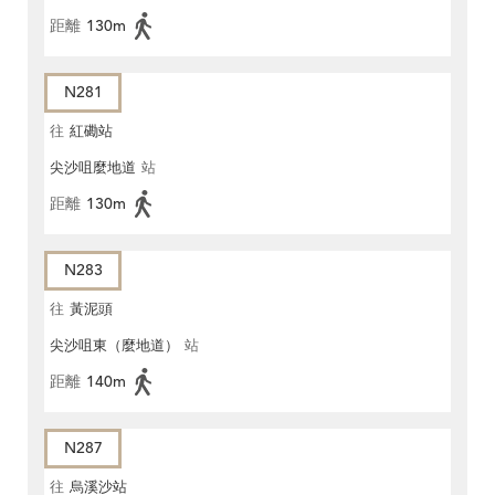
距離
130m
N281
往
紅磡站
尖沙咀麼地道
站
距離
130m
N283
往
黃泥頭
尖沙咀東（麼地道）
站
距離
140m
N287
往
烏溪沙站