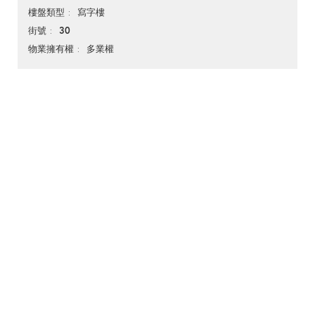
寫字樓
樓盤類型
30
街號
多業權
物業擁有權