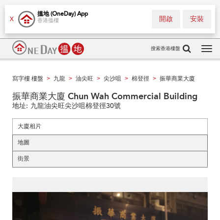
搵地 (OneDay) App
開啟
安裝
X
香港搵樓
搜索香港樓盤
Tog
navi
寫字樓 樓盤
九龍
油尖旺
尖沙咀
棉登徑
振華商業大廈
>
>
>
>
>
振華商業大廈 Chun Wah Commercial Building
地址:
九龍油尖旺尖沙咀棉登徑30號
大廈相片
地圖
街景