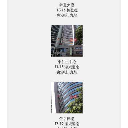
錦登大廈
13-15 棉登徑
尖沙咀, 九龍
余仁生中心
11-15 漆咸道南
尖沙咀, 九龍
帝后廣場
17-19 漆咸道南