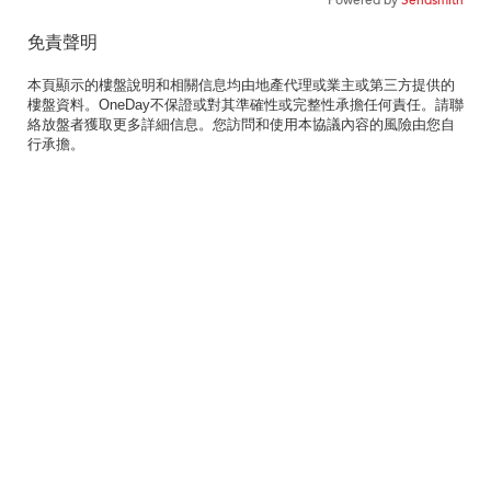
Powered by
Sendsmith
免責聲明
本頁顯示的樓盤說明和相關信息均由地產代理或業主或第三方提供的
樓盤資料。OneDay不保證或對其準確性或完整性承擔任何責任。請聯
絡放盤者獲取更多詳細信息。您訪問和使用本協議內容的風險由您自
行承擔。