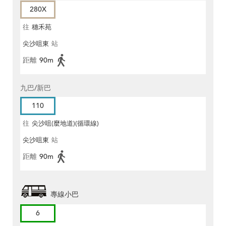
280X
往
穗禾苑
尖沙咀東
站
距離
90m
九巴/新巴
110
往
尖沙咀(麼地道)(循環線)
尖沙咀東
站
距離
90m
專線小巴
6