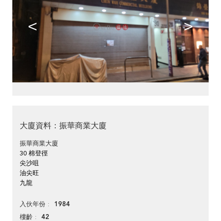
<
>
大廈資料：振華商業大廈
振華商業大廈
30 棉登徑
尖沙咀
油尖旺
九龍
1984
入伙年份
42
樓齡