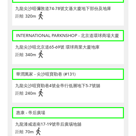
九龍尖沙咀彌敦道74-78號文遜大廈地下部份及地庫
距離
320m
INTERNATIONAL PARKNSHOP - 北京道環球商場大廈
九龍尖沙咀北京道65-69號 環球商業大廈地庫
距離
340m
華潤萬家 - 尖沙咀寶勒巷 (#131)
九龍尖沙咀寶勒巷4號金帝行低層地下5-7號舖
距離
240m
惠康 - 帝后廣場
九龍漆咸道南17-19號帝后廣埸地舖
距離
70m