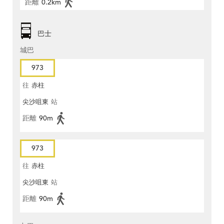
距離
0.2km
巴士
城巴
973
往
赤柱
尖沙咀東
站
距離
90m
973
往
赤柱
尖沙咀東
站
距離
90m