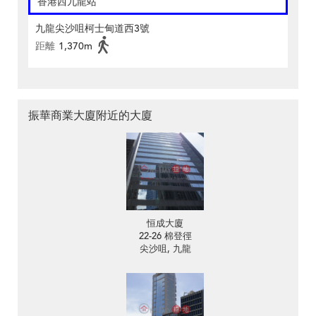
香港西九龍站
九龍尖沙咀柯士甸道西3號
距離
1,370m
振華商業大廈附近的大廈
恒成大廈
22-26 棉登徑
尖沙咀, 九龍