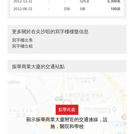
5,300萬
2012-12-11
-
-
G/A,B
100萬
2012-06-21
-
258
5/B
更多關於在尖沙咀的寫字樓樓盤信息
寫字樓出售
寫字樓出租
振華商業大廈的交通站點
點擊此處
顯示振華商業大廈附近的交通連線，設
施，醫院和學校