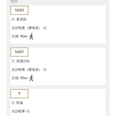
九巴
N283
往
黃泥頭
尖沙咀東（麼地道）
站
距離
90m
N287
往
烏溪沙站
尖沙咀東（麼地道）
站
距離
90m
9
往
彩福
尖沙咀東
站