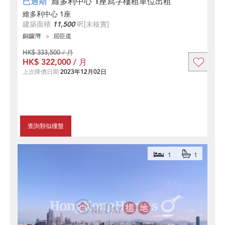
已過期
維多利中心 1座寫字樓租單位出租
維多利中心 1座
建築面積
11,500
呎
[未核實]
銅鑼灣
屈臣道
HK$ 333,500 / 月
HK$ 322,000 / 月
上次降價日期
2023年12月02日
查詢類似樓盤
1
1