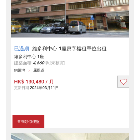
已過期
維多利中心 1座寫字樓租單位出租
維多利中心 1座
建築面積
4,660
呎
[未核實]
銅鑼灣
屈臣道
HK$ 130,480 / 月
更新日期
2024年03月11日
查詢類似樓盤