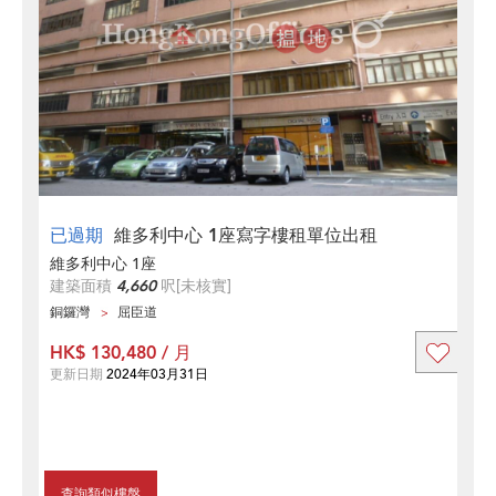
已過期
維多利中心 1座寫字樓租單位出租
維多利中心 1座
建築面積
4,660
呎
[未核實]
銅鑼灣
屈臣道
HK$ 130,480 / 月
更新日期
2024年03月31日
查詢類似樓盤