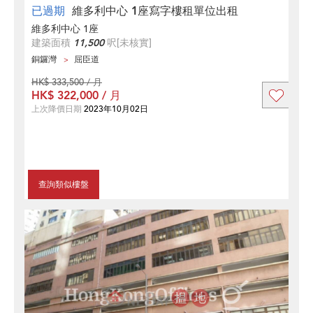
已過期
維多利中心 1座寫字樓租單位出租
維多利中心 1座
建築面積
11,500
呎
[未核實]
銅鑼灣
屈臣道
HK$ 333,500 / 月
HK$ 322,000 / 月
上次降價日期
2023年10月02日
查詢類似樓盤