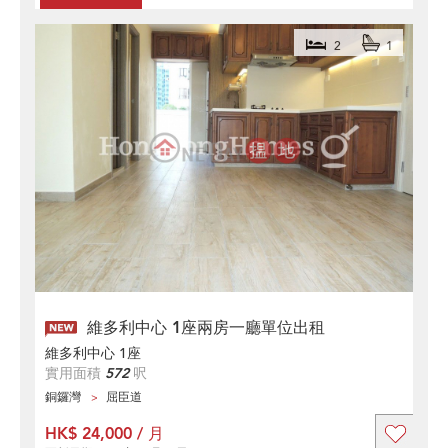
2
1
維多利中心 1座兩房一廳單位出租
維多利中心 1座
實用面積
572
呎
銅鑼灣
屈臣道
HK$ 24,000 / 月