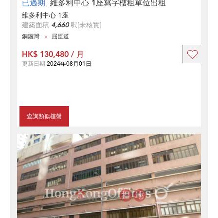
已過期
維多利中心 1座寫字樓租單位出租
維多利中心 1座
建築面積
4,660
呎
[未核實]
銅鑼灣
屈臣道
HK$ 130,480 / 月
更新日期
2024年08月01日
查詢類似樓盤