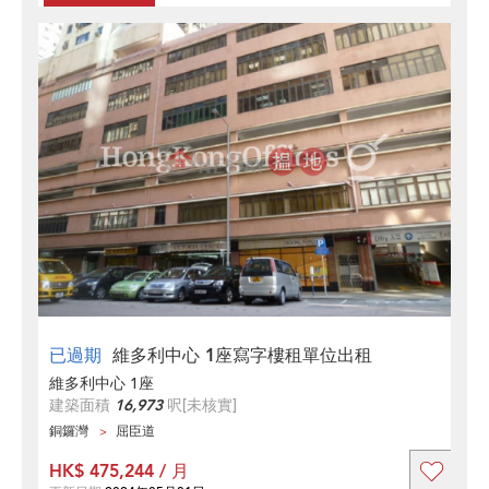
已過期
維多利中心 1座寫字樓租單位出租
維多利中心 1座
建築面積
16,973
呎
[未核實]
銅鑼灣
屈臣道
HK$ 475,244 / 月