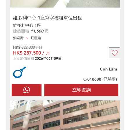
維多利中心 1座寫字樓租單位出租
維多利中心 1座
建築面積
11,500
呎
銅鑼灣
屈臣道
HK$ 322,000 / 月
HK$ 287,500 / 月
上次降價日期
2026年06月09日
Con Lam
C-018688 (
已驗證
)
立即查詢