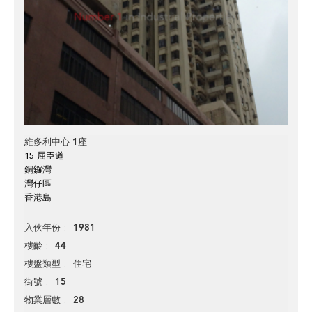
維多利中心 1座
15 屈臣道
銅鑼灣
灣仔區
香港島
1981
入伙年份
44
樓齡
住宅
樓盤類型
15
街號
28
物業層數