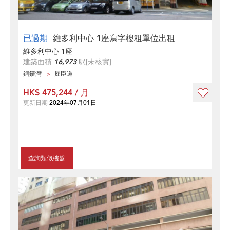
已過期
維多利中心 1座寫字樓租單位出租
維多利中心 1座
建築面積
16,973
呎
[未核實]
銅鑼灣
屈臣道
HK$ 475,244 / 月
更新日期
2024年07月01日
查詢類似樓盤