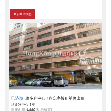
查詢類似樓盤
已過期
維多利中心 1座寫字樓租單位出租
維多利中心 1座
建築面積
4,660
呎
[未核實]