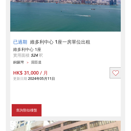
已過期
維多利中心 1座一房單位出租
維多利中心 1座
實用面積
524
呎
銅鑼灣
屈臣道
HK$ 31,000 / 月
更新日期
2024年05月11日
查詢類似樓盤