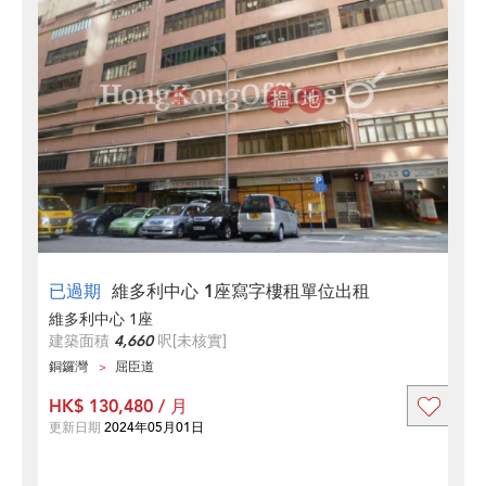
已過期
維多利中心 1座寫字樓租單位出租
維多利中心 1座
建築面積
4,660
呎
[未核實]
銅鑼灣
屈臣道
HK$ 130,480 / 月
更新日期
2024年05月01日