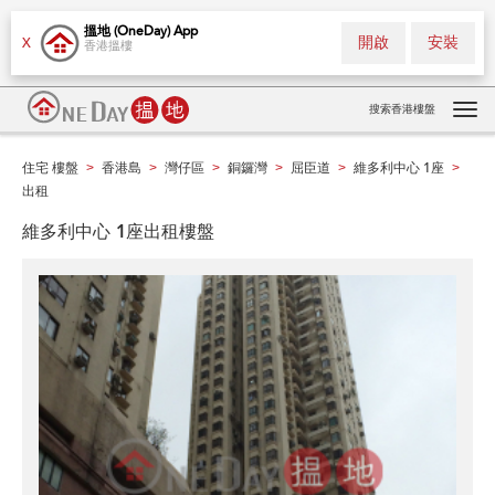
搵地 (OneDay) App
開啟
安裝
X
香港搵樓
搜索香港樓盤
Tog
navi
住宅 樓盤
香港島
灣仔區
銅鑼灣
屈臣道
維多利中心 1座
>
>
>
>
>
>
出租
維多利中心 1座出租樓盤