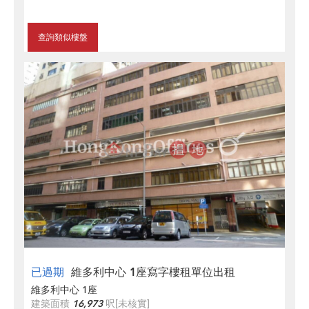
查詢類似樓盤
已過期
維多利中心 1座寫字樓租單位出租
維多利中心 1座
建築面積
16,973
呎
[未核實]