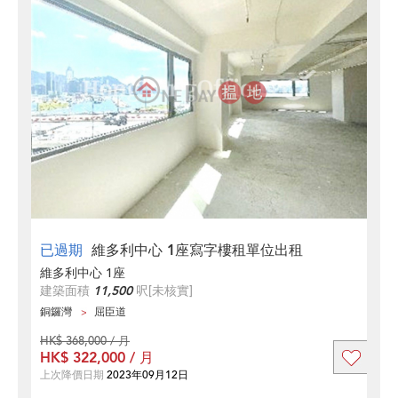
已過期
維多利中心 1座寫字樓租單位出租
維多利中心 1座
建築面積
11,500
呎
[未核實]
銅鑼灣
屈臣道
HK$ 368,000 / 月
HK$ 322,000 / 月
上次降價日期
2023年09月12日