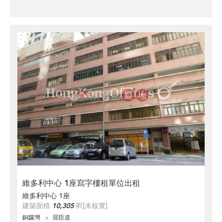
維多利中心 1座寫字樓租單位出租
維多利中心 1座
建築面積
10,305
呎
[未核實]
銅鑼灣
屈臣道