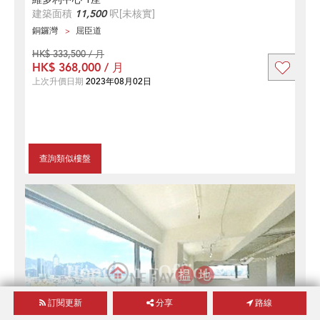
建築面積
11,500
呎
[未核實]
銅鑼灣
屈臣道
HK$ 333,500 / 月
HK$ 368,000 / 月
上次升價日期
2023年08月02日
查詢類似樓盤
訂閱更新
分享
路線