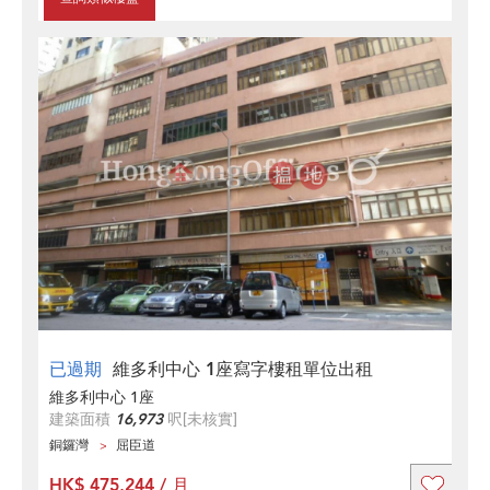
已過期
維多利中心 1座寫字樓租單位出租
維多利中心 1座
建築面積
16,973
呎
[未核實]
銅鑼灣
屈臣道
HK$ 475,244 / 月