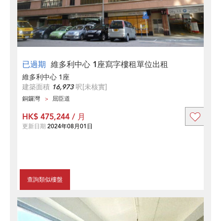
已過期
維多利中心 1座寫字樓租單位出租
維多利中心 1座
建築面積
16,973
呎
[未核實]
銅鑼灣
屈臣道
HK$ 475,244 / 月
更新日期
2024年08月01日
查詢類似樓盤