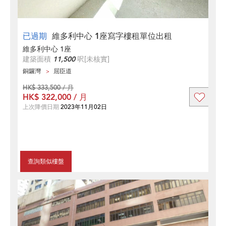
已過期
維多利中心 1座寫字樓租單位出租
維多利中心 1座
建築面積
11,500
呎
[未核實]
銅鑼灣
屈臣道
HK$ 333,500 / 月
HK$ 322,000 / 月
上次降價日期
2023年11月02日
查詢類似樓盤