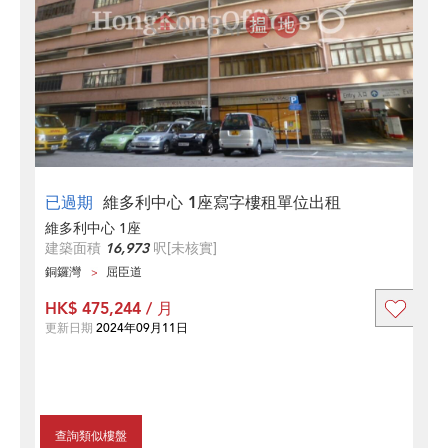
已過期
維多利中心 1座寫字樓租單位出租
維多利中心 1座
建築面積
16,973
呎
[未核實]
銅鑼灣
屈臣道
HK$ 475,244 / 月
更新日期
2024年09月11日
查詢類似樓盤