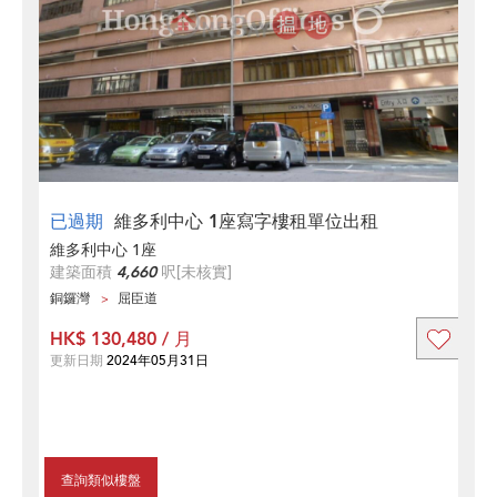
已過期
維多利中心 1座寫字樓租單位出租
維多利中心 1座
建築面積
4,660
呎
[未核實]
銅鑼灣
屈臣道
HK$ 130,480 / 月
更新日期
2024年05月31日
查詢類似樓盤