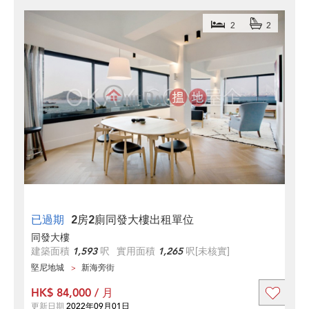
2
2
已過期
2房2廁同發大樓出租單位
同發大樓
建築面積
1,593
呎
實用面積
1,265
呎
[未核實]
堅尼地城
新海旁街
HK$ 84,000 / 月
更新日期
2022年09月01日