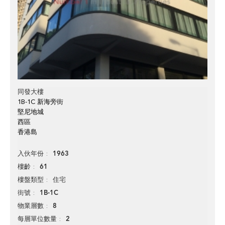
同發大樓
1B-1C 新海旁街
堅尼地城
西區
香港島
1963
入伙年份
61
樓齡
住宅
樓盤類型
1B-1C
街號
8
物業層數
2
每層單位數量