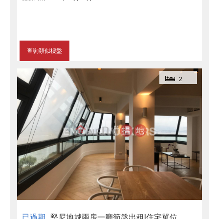
查詢類似樓盤
2
已過期
堅尼地城兩房一廳筍盤出租|住宅單位