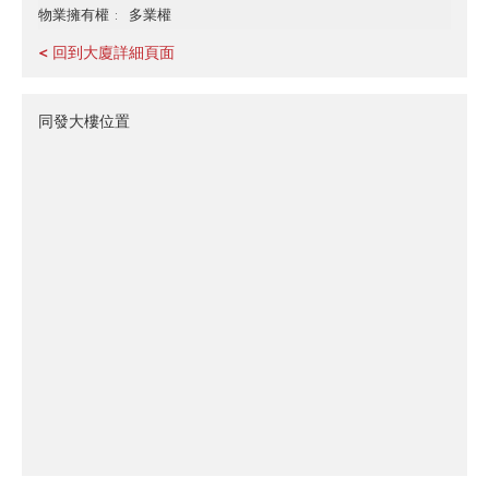
多業權
物業擁有權
< 回到大廈詳細頁面
同發大樓位置