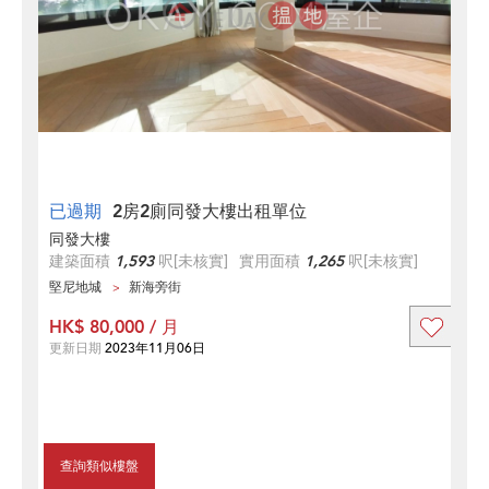
已過期
2房2廁同發大樓出租單位
同發大樓
建築面積
1,593
呎
[未核實]
實用面積
1,265
呎
[未核實]
堅尼地城
新海旁街
HK$ 80,000 / 月
更新日期
2023年11月06日
查詢類似樓盤