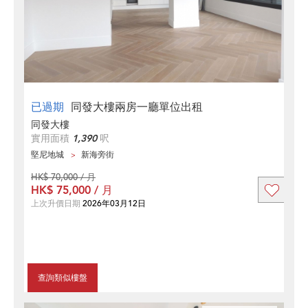
已過期
同發大樓兩房一廳單位出租
同發大樓
實用面積
1,390
呎
堅尼地城
新海旁街
HK$ 70,000 / 月
HK$ 75,000 / 月
上次升價日期
2026年03月12日
查詢類似樓盤