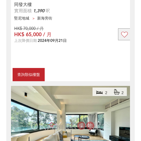
同發大樓
實用面積
1,390
呎
堅尼地城
新海旁街
HK$ 70,000 / 月
HK$ 65,000 / 月
上次降價日期
2024年09月21日
查詢類似樓盤
2
2