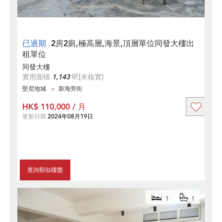
已過期
2房2廁,極高層,海景,頂層單位同發大樓出
租單位
同發大樓
實用面積
1,143
呎
[未核實]
堅尼地城
新海旁街
HK$ 110,000 / 月
更新日期
2024年08月19日
查詢類似樓盤
1
1