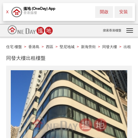
搵地 (OneDay) App
開啟
安裝
X
香港搵樓
搜索香港樓盤
Tog
navi
住宅 樓盤
香港島
西區
堅尼地城
新海旁街
同發大樓
出租
>
>
>
>
>
>
同發大樓出租樓盤