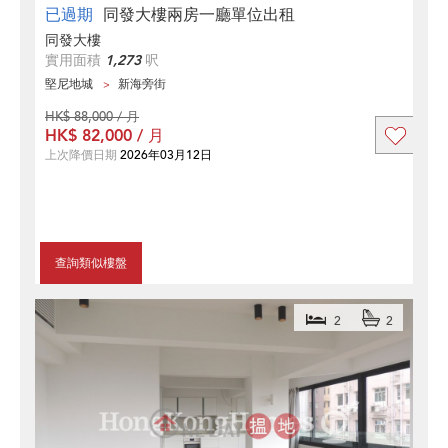
已過期
同發大樓兩房一廳單位出租
同發大樓
實用面積
1,273
呎
堅尼地城
新海旁街
HK$ 88,000 / 月
HK$ 82,000 / 月
上次降價日期
2026年03月12日
查詢類似樓盤
2
2