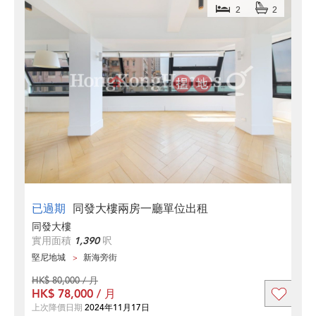
2
2
已過期
同發大樓兩房一廳單位出租
同發大樓
實用面積
1,390
呎
堅尼地城
新海旁街
HK$ 80,000 / 月
HK$ 78,000 / 月
上次降價日期
2024年11月17日