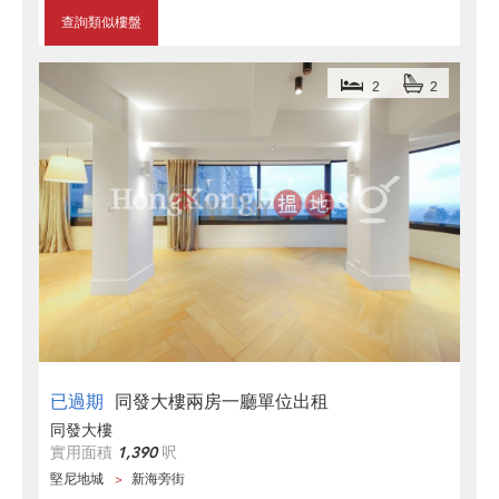
查詢類似樓盤
2
2
已過期
同發大樓兩房一廳單位出租
同發大樓
實用面積
1,390
呎
堅尼地城
新海旁街