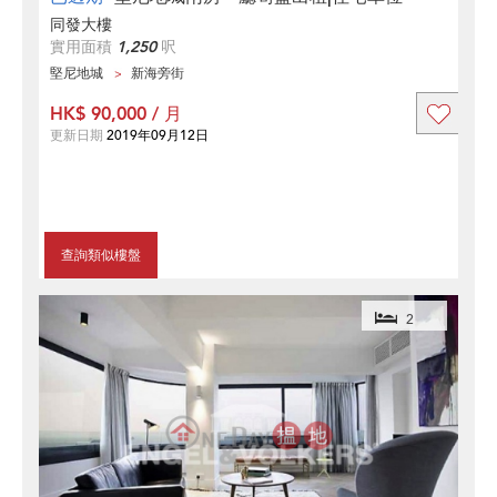
同發大樓
實用面積
1,250
呎
堅尼地城
新海旁街
HK$ 90,000 / 月
更新日期
2019年09月12日
查詢類似樓盤
2