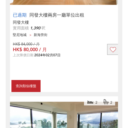
已過期
同發大樓兩房一廳單位出租
同發大樓
實用面積
1,390
呎
堅尼地城
新海旁街
HK$ 84,000 / 月
HK$ 80,000 / 月
上次降價日期
2024年02月07日
查詢類似樓盤
2
2