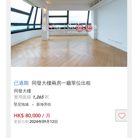
已過期
同發大樓兩房一廳單位出租
同發大樓
實用面積
1,265
呎
堅尼地城
新海旁街
HK$ 80,000 / 月
更新日期
2024年09月12日