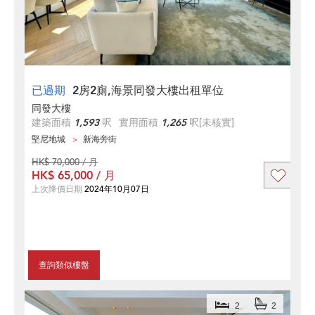
已過期
2房2廁,海景同發大樓出租單位
同發大樓
建築面積
1,593
呎
實用面積
1,265
呎
[未核實]
堅尼地城
新海旁街
HK$ 70,000 / 月
HK$ 65,000 / 月
上次降價日期
2024年10月07日
查詢類似樓盤
2
2