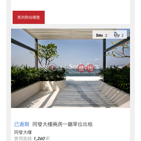
查詢類似樓盤
2
2
已過期
同發大樓兩房一廳單位出租
同發大樓
實用面積
1,260
呎