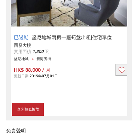
已過期
堅尼地城兩房一廳筍盤出租|住宅單位
同發大樓
實用面積
1,300
呎
堅尼地城
新海旁街
HK$ 88,000 / 月
更新日期
2019年07月01日
查詢類似樓盤
免責聲明