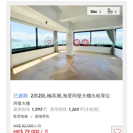
2
2
已過期
2房2廁,極高層,海景同發大樓出租單位
同發大樓
建築面積
1,593
呎
實用面積
1,265
呎
[未核實]
堅尼地城
新海旁街
HK$ 82,000 / 月
HK$ 79,000 / 月