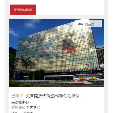
查詢類似樓盤
開放式
已租了
尖東開放式筍盤出租|住宅單位
尖沙咀中心
實用面積
1,010
呎