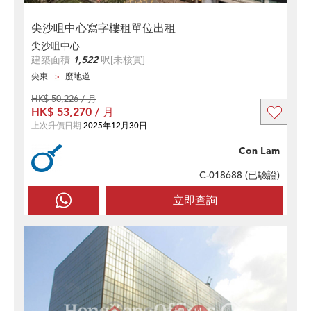
尖沙咀中心寫字樓租單位出租
尖沙咀中心
建築面積
1,522
呎
[未核實]
尖東
麼地道
HK$ 50,226 / 月
HK$ 53,270 / 月
上次升價日期
2025年12月30日
Con Lam
C-018688 (
已驗證
)
立即查詢