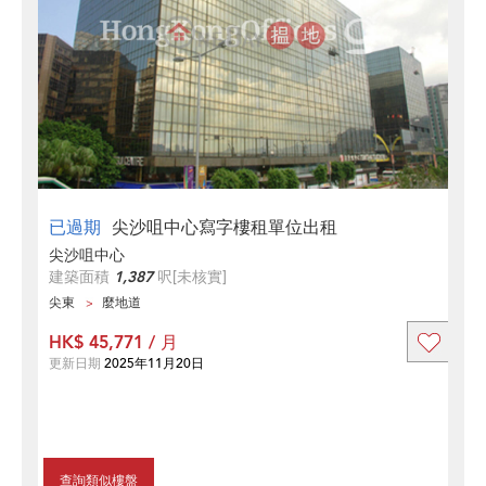
已過期
尖沙咀中心寫字樓租單位出租
尖沙咀中心
建築面積
1,387
呎
[未核實]
尖東
麼地道
HK$ 45,771 / 月
更新日期
2025年11月20日
查詢類似樓盤