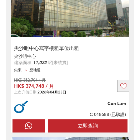
尖沙咀中心寫字樓租單位出租
尖沙咀中心
建築面積
11,022
呎
[未核實]
尖東
麼地道
HK$ 352,704 / 月
HK$ 374,748 / 月
上次升價日期
2026年04月23日
Con Lam
C-018688 (
已驗證
)
立即查詢