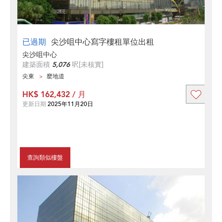
已過期
尖沙咀中心寫字樓租單位出租
尖沙咀中心
建築面積
5,076
呎
[未核實]
尖東
麼地道
HK$ 162,432 / 月
更新日期
2025年11月20日
查詢類似樓盤