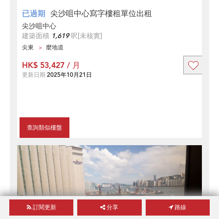
已過期
尖沙咀中心寫字樓租單位出租
尖沙咀中心
建築面積
1,619
呎
[未核實]
尖東
麼地道
HK$ 53,427 / 月
更新日期
2025年10月21日
查詢類似樓盤
訂閱更新
分享
路線