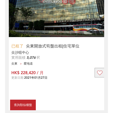
已租了
尖東開放式筍盤出租|住宅單位
尖沙咀中心
實用面積
5,076
呎
尖東
麼地道
HK$ 228,420 / 月
更新日期
2021年01月27日
查詢類似樓盤