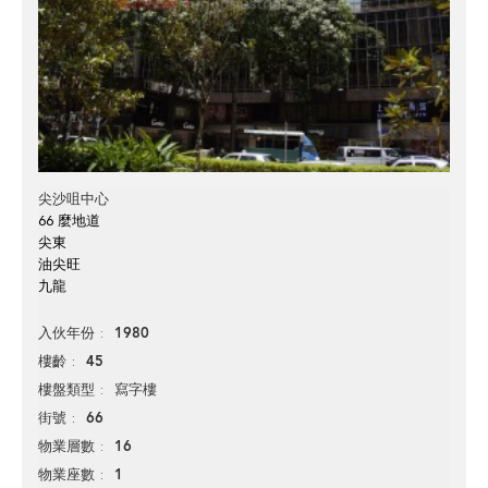
尖沙咀中心
66 麼地道
尖東
油尖旺
九龍
1980
入伙年份
45
樓齡
寫字樓
樓盤類型
66
街號
16
物業層數
1
物業座數