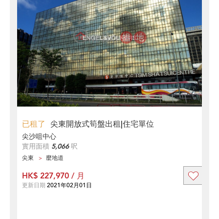
已租了
尖東開放式筍盤出租|住宅單位
尖沙咀中心
實用面積
5,066
呎
尖東
麼地道
HK$ 227,970 / 月
更新日期
2021年02月01日