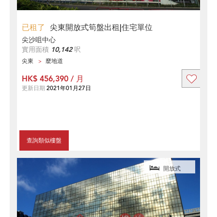
已租了
尖東開放式筍盤出租|住宅單位
尖沙咀中心
實用面積
10,142
呎
尖東
麼地道
HK$ 456,390 / 月
更新日期
2021年01月27日
查詢類似樓盤
開放式