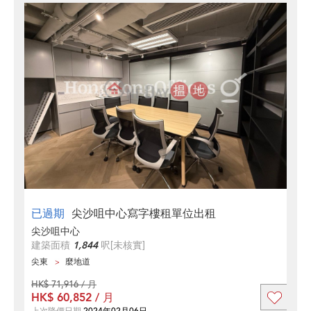
已過期
尖沙咀中心寫字樓租單位出租
尖沙咀中心
建築面積
1,844
呎
[未核實]
尖東
麼地道
HK$ 71,916 / 月
HK$ 60,852 / 月