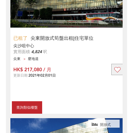
已租了
尖東開放式筍盤出租|住宅單位
尖沙咀中心
實用面積
4,824
呎
尖東
麼地道
HK$ 217,080 / 月
更新日期
2021年02月01日
查詢類似樓盤
開放式