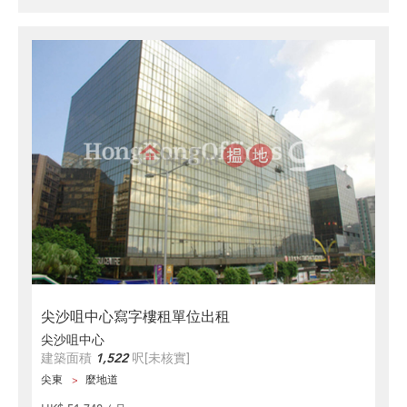
尖沙咀中心寫字樓租單位出租
尖沙咀中心
建築面積
1,522
呎
[未核實]
尖東
麼地道