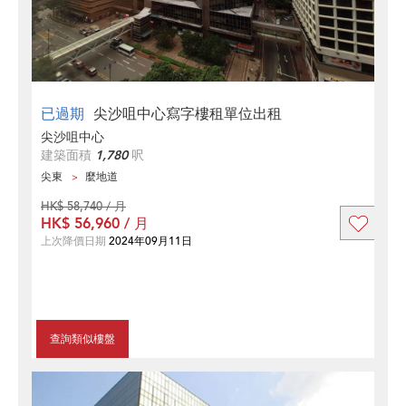
已過期
尖沙咀中心寫字樓租單位出租
尖沙咀中心
建築面積
1,780
呎
尖東
麼地道
HK$ 58,740 / 月
HK$ 56,960 / 月
上次降價日期
2024年09月11日
查詢類似樓盤