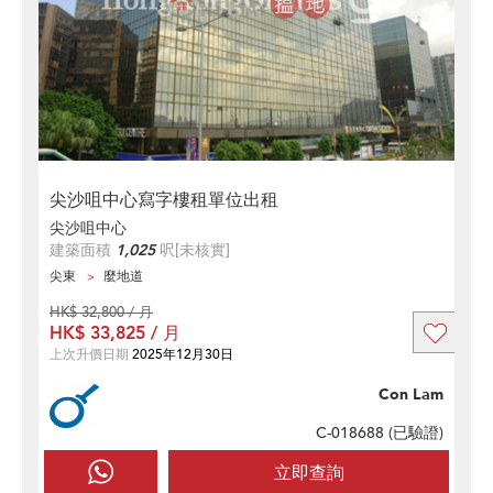
尖沙咀中心寫字樓租單位出租
尖沙咀中心
建築面積
1,025
呎
[未核實]
尖東
麼地道
HK$ 32,800 / 月
HK$ 33,825 / 月
上次升價日期
2025年12月30日
Con Lam
C-018688 (
已驗證
)
立即查詢