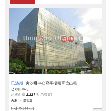
已過期
尖沙咀中心寫字樓租單位出租
尖沙咀中心
建築面積
2,221
呎
[未核實]
尖東
麼地道
HK$ 75,514 / 月