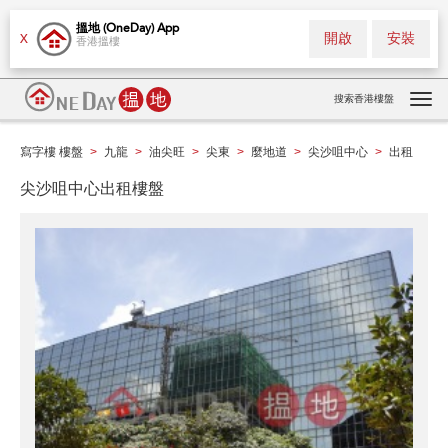
搵地 (OneDay) App
開啟
安裝
X
香港搵樓
搜索香港樓盤
Tog
navi
寫字樓 樓盤
九龍
油尖旺
尖東
麼地道
尖沙咀中心
出租
>
>
>
>
>
>
尖沙咀中心出租樓盤