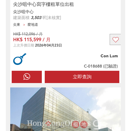
尖沙咀中心寫字樓租單位出租
尖沙咀中心
建築面積
3,503
呎
[未核實]
尖東
麼地道
HK$ 112,096 / 月
HK$ 115,599 / 月
上次升價日期
2026年04月23日
Con Lam
C-018688 (
已驗證
)
立即查詢