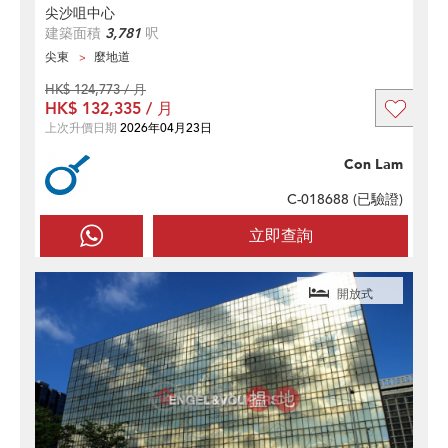
尖沙咀中心
建築面積
3,781
呎
尖東
麼地道
HK$ 124,773 / 月
HK$ 132,335 / 月
上次升價日期
2026年04月23日
Con Lam
C-018688 (
已驗證
)
立即查詢
開放式