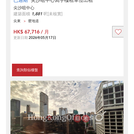
已過期
尖沙咀中心寫字樓租單位出租
尖沙咀中心
建築面積
1,881
呎
[未核實]
尖東
麼地道
HK$ 67,716 / 月
更新日期
2026年05月17日
查詢類似樓盤