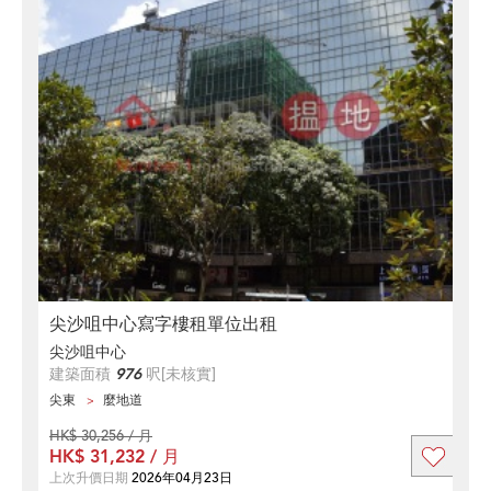
尖沙咀中心寫字樓租單位出租
尖沙咀中心
建築面積
976
呎
[未核實]
尖東
麼地道
HK$ 30,256 / 月
HK$ 31,232 / 月
上次升價日期
2026年04月23日