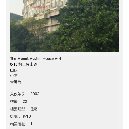
The Mount Austin, House A-H
8-10 柯士甸山道
山頂
中區
香港島
2002
入伙年份
22
樓齡
住宅
樓盤類型
8-10
街號
1
物業層數