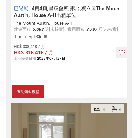
已過期
4房4廁,星級會所,露台,獨立屋The Mount
Austin, House A-H出租單位
The Mount Austin, House A-H
建築面積
5,083
呎
[未核實]
實用面積
3,787
呎
[未核實]
山頂
柯士甸山道
HK$ 338,418 / 月
HK$ 318,418 / 月
上次降價日期
2025年07月27日
查詢類似樓盤
4
4