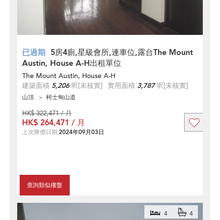
已過期
5房4廁,星級會所,連車位,露台The Mount
Austin, House A-H出租單位
The Mount Austin, House A-H
建築面積
5,206
呎
[未核實]
實用面積
3,787
呎
[未核實]
山頂
柯士甸山道
HK$ 322,471 / 月
HK$ 264,471 / 月
上次降價日期
2024年09月03日
查詢類似樓盤
4
4