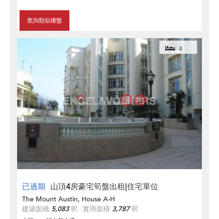
查詢類似樓盤
4
已過期
山頂4房豪宅筍盤出租|住宅單位
The Mount Austin, House A-H
建築面積
5,083
呎
實用面積
3,787
呎