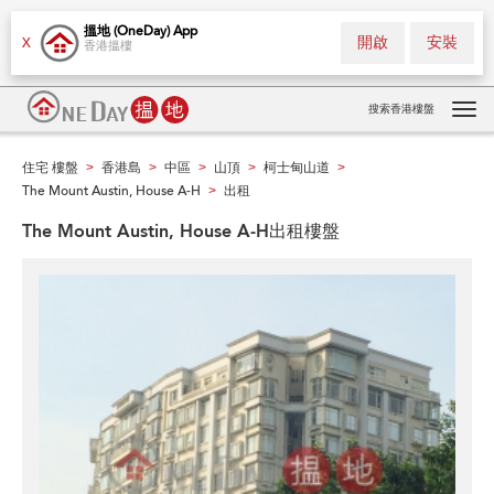
搵地 (OneDay) App
開啟
安裝
X
香港搵樓
搜索香港樓盤
Tog
navi
住宅 樓盤
香港島
中區
山頂
柯士甸山道
>
>
>
>
>
The Mount Austin, House A-H
出租
>
The Mount Austin, House A-H出租樓盤