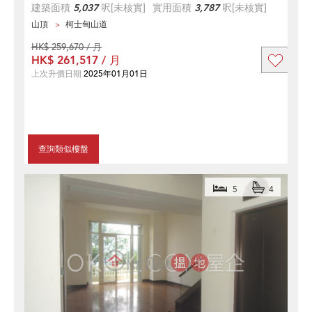
建築面積
5,037
呎
[未核實]
實用面積
3,787
呎
[未核實]
山頂
柯士甸山道
HK$ 259,670 / 月
HK$ 261,517 / 月
上次升價日期
2025年01月01日
查詢類似樓盤
5
4