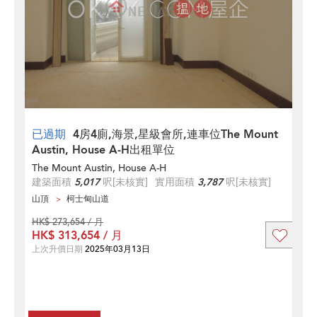
已過期
4房4廁,海景,星級會所,連車位The Mount
Austin, House A-H出租單位
The Mount Austin, House A-H
建築面積
5,017
呎
[未核實]
實用面積
3,787
呎
[未核實]
山頂
柯士甸山道
HK$ 273,654 / 月
HK$ 313,654 / 月
上次升價日期
2025年03月13日