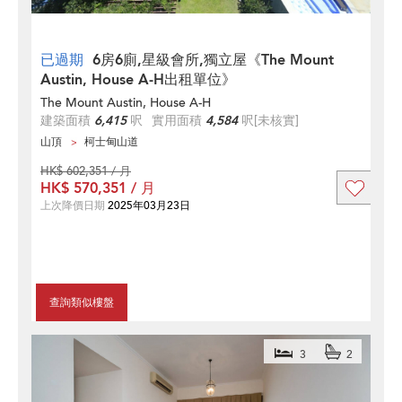
已過期
6房6廁,星級會所,獨立屋《The Mount
Austin, House A-H出租單位》
The Mount Austin, House A-H
建築面積
6,415
呎
實用面積
4,584
呎
[未核實]
山頂
柯士甸山道
HK$ 602,351 / 月
HK$ 570,351 / 月
上次降價日期
2025年03月23日
查詢類似樓盤
3
2