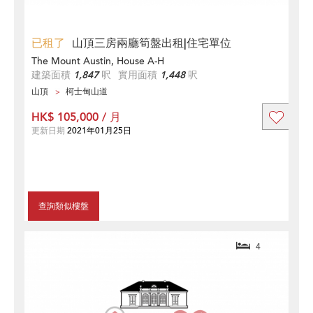
已租了
山頂三房兩廳筍盤出租|住宅單位
The Mount Austin, House A-H
建築面積
1,847
呎
實用面積
1,448
呎
山頂
柯士甸山道
HK$ 105,000 / 月
更新日期
2021年01月25日
查詢類似樓盤
4