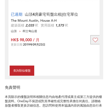
已過期
山頂4房豪宅筍盤出租|住宅單位
The Mount Austin, House A-H
建築面積
2,035
呎
實用面積
1,575
呎
山頂
柯士甸山道
HK$ 98,000 / 月
更新日期
2019年09月23日
查詢類似樓盤
免責聲明
本頁顯示的樓盤說明和相關信息均由地產代理或業主或第三方提供的樓
盤資料。OneDay不保證或對其準確性或完整性承擔任何責任。請聯絡
放盤者獲取更多詳細信息。您訪問和使用本協議內容的風險由您自行承