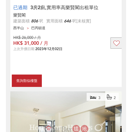
已過期
3房2廁,實用率高樂賢閣出租單位
樂賢閣
建築面積
806
呎
實用面積
646
呎
[未核實]
西半山
巴丙頓道
HK$ 26,000 / 月
HK$ 31,000 / 月
上次升價日期
2023年12月02日
查詢類似樓盤
3
2