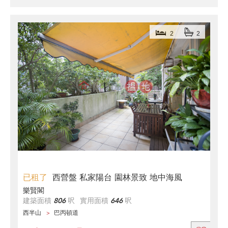
2
2
已租了
西營盤 私家陽台 園林景致 地中海風
樂賢閣
建築面積
806
呎
實用面積
646
呎
西半山
巴丙頓道