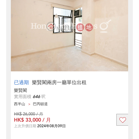
已過期
樂賢閣兩房一廳單位出租
樂賢閣
實用面積
646
呎
西半山
巴丙頓道
HK$ 26,000 / 月
HK$ 33,000 / 月
上次升價日期
2024年08月09日