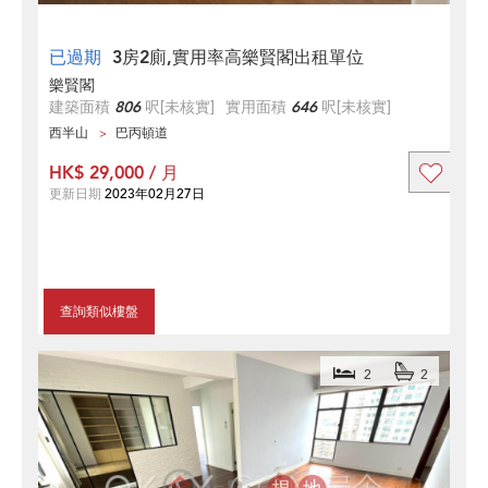
已過期
3房2廁,實用率高樂賢閣出租單位
樂賢閣
建築面積
806
呎
[未核實]
實用面積
646
呎
[未核實]
西半山
巴丙頓道
HK$ 29,000 / 月
更新日期
2023年02月27日
查詢類似樓盤
2
2