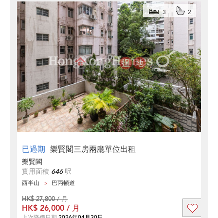
3
2
已過期
樂賢閣三房兩廳單位出租
樂賢閣
實用面積
646
呎
西半山
巴丙頓道
HK$ 27,800 / 月
HK$ 26,000 / 月
上次降價日期
2026年04月30日