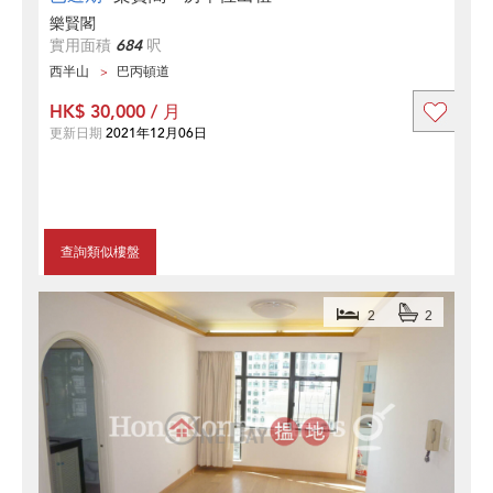
樂賢閣
實用面積
684
呎
西半山
巴丙頓道
HK$ 30,000 / 月
更新日期
2021年12月06日
查詢類似樓盤
2
2