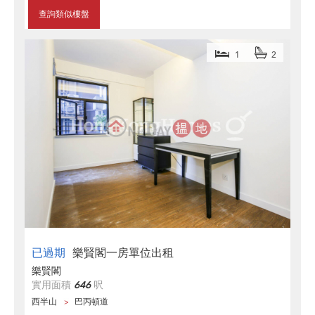
查詢類似樓盤
1
2
已過期
樂賢閣一房單位出租
樂賢閣
實用面積
646
呎
西半山
巴丙頓道