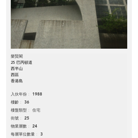
樂賢閣
25 巴丙頓道
西半山
西區
香港島
1988
入伙年份
36
樓齡
住宅
樓盤類型
25
街號
24
物業層數
3
每層單位數量