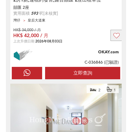
囍匯 2座
實用面積
593
呎
[未核實]
灣仔
皇后大道東
HK$ 34,000 / 月
HK$ 42,000 / 月
上次升價日期
2026年08月03日
OKAY.com
C-036846 (
已驗證
)
立即查詢
2
1