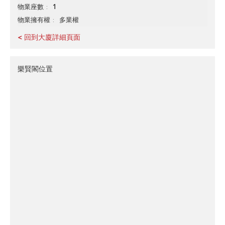
1
物業座數
多業權
物業擁有權
< 回到大廈詳細頁面
樂賢閣位置