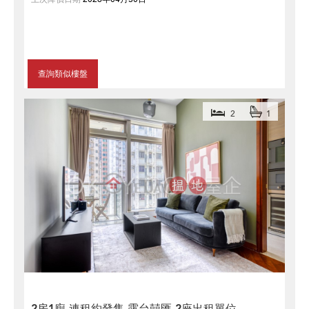
查詢類似樓盤
2
1
2房1廁,連租約發售,露台囍匯 2座出租單位