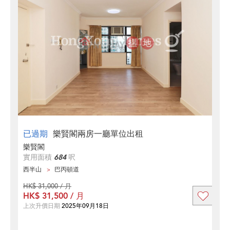
已過期
樂賢閣兩房一廳單位出租
樂賢閣
實用面積
684
呎
西半山
巴丙頓道
HK$ 31,000 / 月
HK$ 31,500 / 月
上次升價日期
2025年09月18日