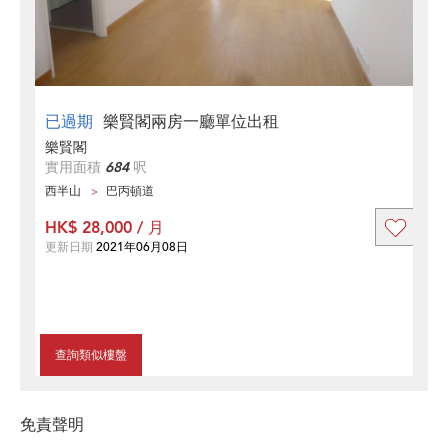
已過期
樂賢閣兩房一廳單位出租
樂賢閣
實用面積
684
呎
西半山
巴丙頓道
HK$ 28,000 / 月
更新日期
2021年06月08日
查詢類似樓盤
免責聲明