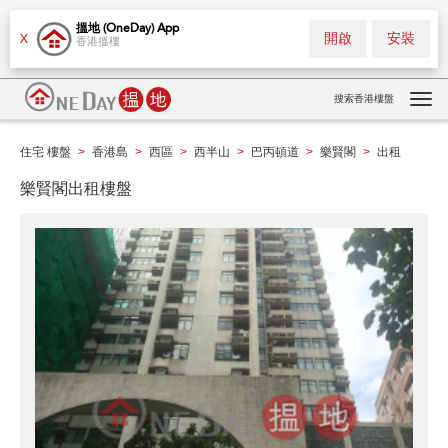
搵地 (OneDay) App
開啟
安裝
X
香港搵樓
搜索香港樓盤
Tog
navi
住宅 樓盤
香港島
西區
西半山
巴丙頓道
樂賢閣
出租
>
>
>
>
>
>
樂賢閣出租樓盤