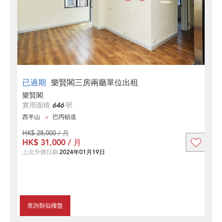
已過期
樂賢閣三房兩廳單位出租
樂賢閣
實用面積
646
呎
西半山
巴丙頓道
HK$ 28,000 / 月
HK$ 31,000 / 月
上次升價日期
2024年01月19日
查詢類似樓盤