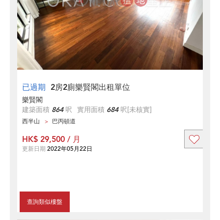
已過期
2房2廁樂賢閣出租單位
樂賢閣
建築面積
864
呎
實用面積
684
呎
[未核實]
西半山
巴丙頓道
HK$ 29,500 / 月
更新日期
2022年05月22日
查詢類似樓盤