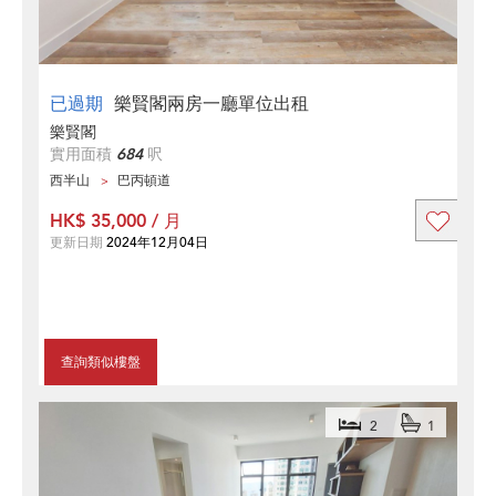
已過期
樂賢閣兩房一廳單位出租
樂賢閣
實用面積
684
呎
西半山
巴丙頓道
HK$ 35,000 / 月
更新日期
2024年12月04日
查詢類似樓盤
2
1