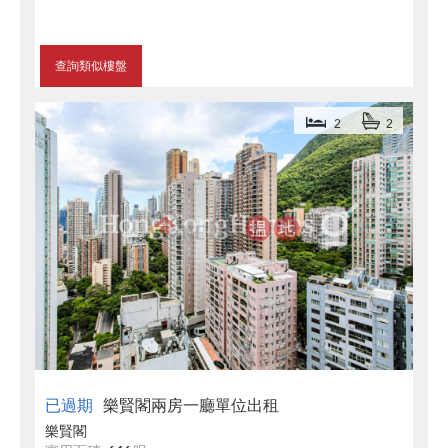
查詢類似樓盤
2
2
已過期
樂賢閣兩房一廳單位出租
樂賢閣