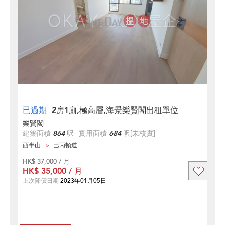
已過期
2房1廁,極高層,海景樂賢閣出租單位
樂賢閣
建築面積
864
呎
實用面積
684
呎
[未核實]
西半山
巴丙頓道
HK$ 37,000 / 月
HK$ 35,000 / 月
上次降價日期
2023年01月05日