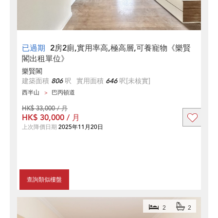
已過期
2房2廁,實用率高,極高層,可養寵物《樂賢
閣出租單位》
樂賢閣
建築面積
806
呎
實用面積
646
呎
[未核實]
西半山
巴丙頓道
HK$ 33,000 / 月
HK$ 30,000 / 月
上次降價日期
2025年11月20日
查詢類似樓盤
2
2