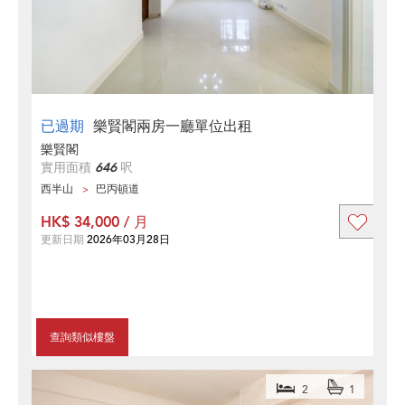
已過期
樂賢閣兩房一廳單位出租
樂賢閣
實用面積
646
呎
西半山
巴丙頓道
HK$ 34,000 / 月
更新日期
2026年03月28日
查詢類似樓盤
2
1