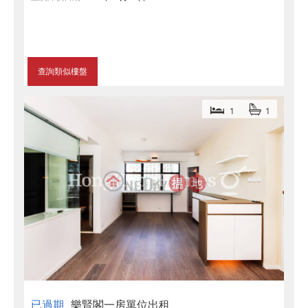
查詢類似樓盤
1
1
已過期
樂賢閣一房單位出租