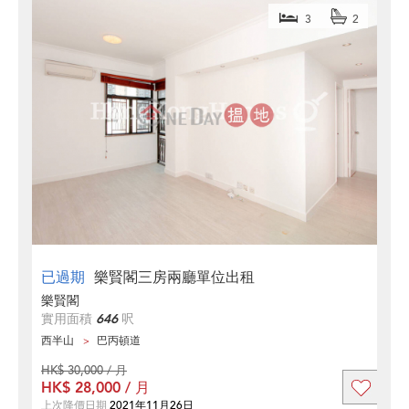
3
2
已過期
樂賢閣三房兩廳單位出租
樂賢閣
實用面積
646
呎
西半山
巴丙頓道
HK$ 30,000 / 月
HK$ 28,000 / 月
上次降價日期
2021年11月26日