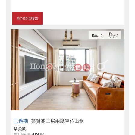
查詢類似樓盤
3
2
已過期
樂賢閣三房兩廳單位出租
樂賢閣
實用面積
684
呎