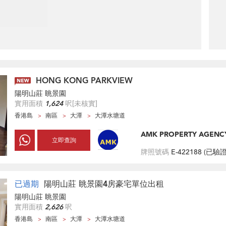
HONG KONG PARKVIEW
陽明山莊 眺景園
實用面積
1,624
呎
[未核實]
香港島
南區
大潭
大潭水塘道
AMK PROPERTY AGENC
立即查詢
牌照號碼
E-422188 (
已驗
已過期
陽明山莊 眺景園4房豪宅單位出租
陽明山莊 眺景園
實用面積
2,626
呎
香港島
南區
大潭
大潭水塘道