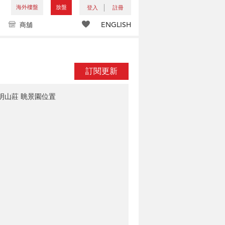
海外樓盤
放盤
登入
註冊
ENGLISH
商舖
訂閱更新
明山莊 眺景園位置