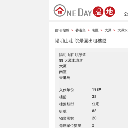
住宅 樓盤
香港島
南區
大潭
大潭水
>
>
>
>
陽明山莊 眺景園出租樓盤
陽明山莊 眺景園
88 大潭水塘道
大潭
南區
香港島
1989
入伙年份
35
樓齡
住宅
樓盤類型
88
街號
20
物業層數
2
每層單位數量