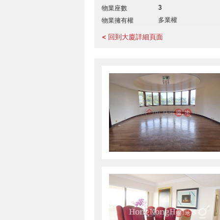
3
物業座數
多業權
物業擁有權
< 回到大廈詳細頁面