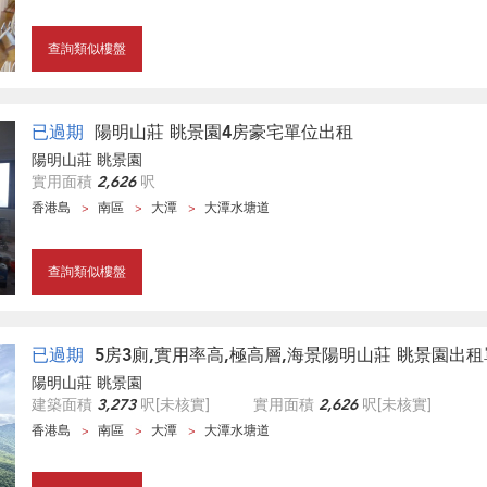
查詢類似樓盤
已過期
陽明山莊 眺景園4房豪宅單位出租
陽明山莊 眺景園
實用面積
2,626
呎
香港島
南區
大潭
大潭水塘道
查詢類似樓盤
已過期
5房3廁,實用率高,極高層,海景陽明山莊 眺景園出
陽明山莊 眺景園
建築面積
3,273
呎
[未核實]
實用面積
2,626
呎
[未核實]
香港島
南區
大潭
大潭水塘道