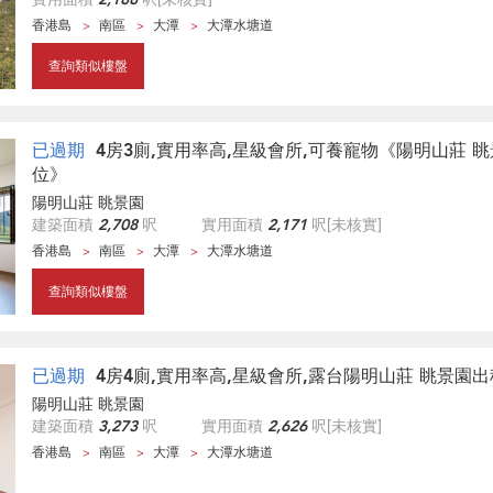
香港島
南區
大潭
大潭水塘道
查詢類似樓盤
已過期
4房3廁,實用率高,星級會所,可養寵物《陽明山莊 
位》
陽明山莊 眺景園
建築面積
2,708
呎
實用面積
2,171
呎
[未核實]
香港島
南區
大潭
大潭水塘道
查詢類似樓盤
已過期
4房4廁,實用率高,星級會所,露台陽明山莊 眺景園
陽明山莊 眺景園
建築面積
3,273
呎
實用面積
2,626
呎
[未核實]
香港島
南區
大潭
大潭水塘道