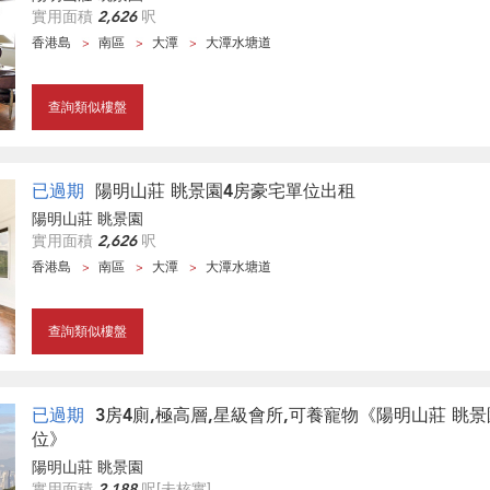
實用面積
2,626
呎
香港島
南區
大潭
大潭水塘道
查詢類似樓盤
已過期
陽明山莊 眺景園4房豪宅單位出租
陽明山莊 眺景園
實用面積
2,626
呎
香港島
南區
大潭
大潭水塘道
查詢類似樓盤
已過期
3房4廁,極高層,星級會所,可養寵物《陽明山莊 眺
位》
陽明山莊 眺景園
實用面積
2,188
呎
[未核實]