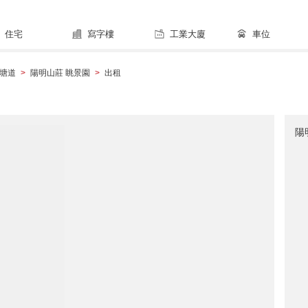
住宅
寫字樓
工業大廈
車位
塘道
陽明山莊 眺景園
出租
>
>
陽