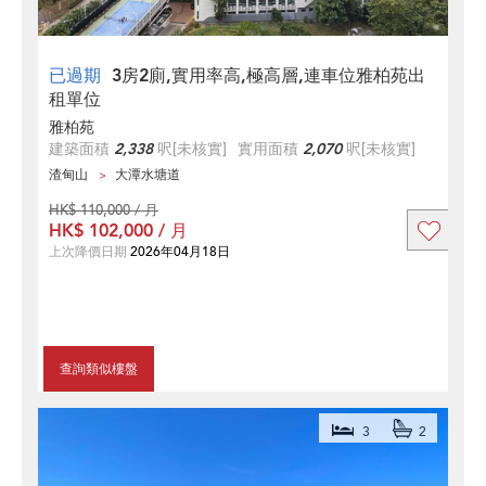
已過期
3房2廁,實用率高,極高層,連車位雅柏苑出
租單位
雅柏苑
建築面積
2,338
呎
[未核實]
實用面積
2,070
呎
[未核實]
渣甸山
大潭水塘道
HK$ 110,000 / 月
HK$ 102,000 / 月
上次降價日期
2026年04月18日
查詢類似樓盤
3
2