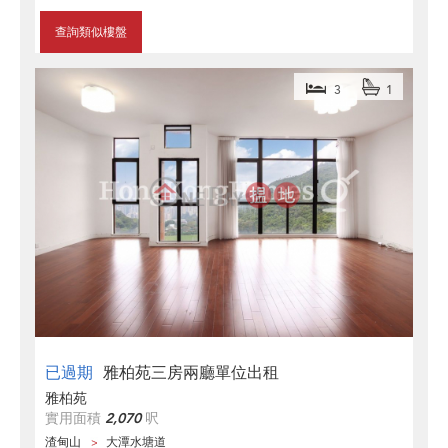
查詢類似樓盤
3
1
已過期
雅柏苑三房兩廳單位出租
雅柏苑
實用面積
2,070
呎
渣甸山
大潭水塘道