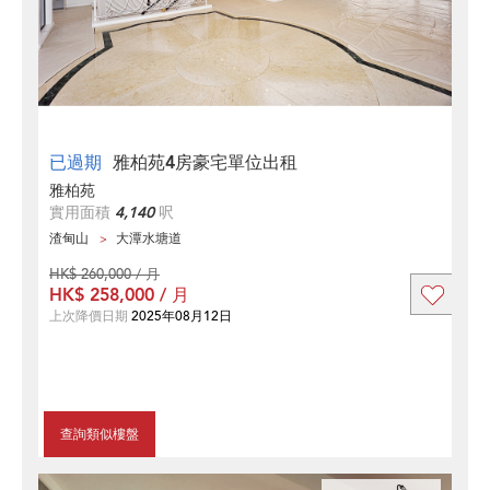
已過期
雅柏苑4房豪宅單位出租
雅柏苑
實用面積
4,140
呎
渣甸山
大潭水塘道
HK$ 260,000 / 月
HK$ 258,000 / 月
上次降價日期
2025年08月12日
查詢類似樓盤