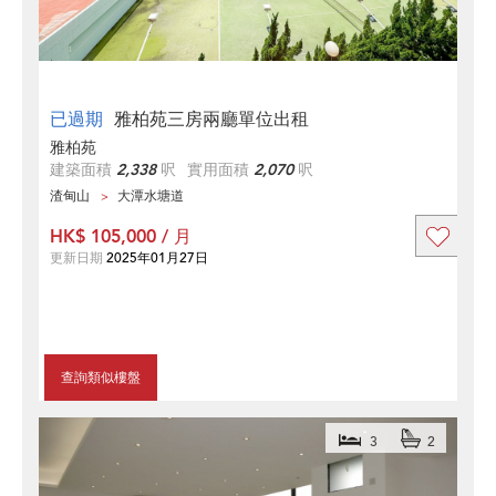
已過期
雅柏苑三房兩廳單位出租
雅柏苑
建築面積
2,338
呎
實用面積
2,070
呎
渣甸山
大潭水塘道
HK$ 105,000 / 月
更新日期
2025年01月27日
查詢類似樓盤
3
2