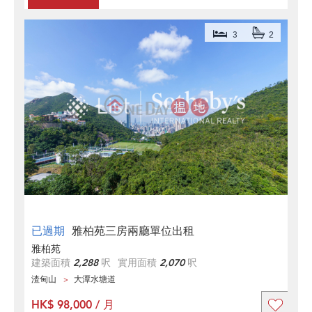
3
2
已過期
雅柏苑三房兩廳單位出租
雅柏苑
建築面積
2,288
呎
實用面積
2,070
呎
渣甸山
大潭水塘道
HK$ 98,000 / 月