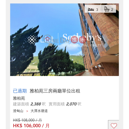
3
2
已過期
雅柏苑三房兩廳單位出租
雅柏苑
建築面積
2,388
呎
實用面積
2,070
呎
渣甸山
大潭水塘道
HK$ 108,000 / 月
HK$ 106,000 / 月