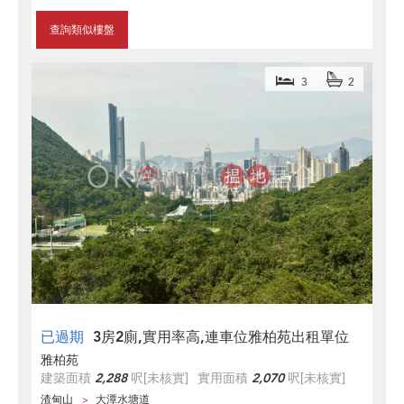
查詢類似樓盤
3
2
已過期
3房2廁,實用率高,連車位雅柏苑出租單位
雅柏苑
建築面積
2,288
呎
[未核實]
實用面積
2,070
呎
[未核實]
渣甸山
大潭水塘道