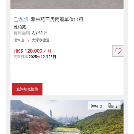
已過期
雅柏苑三房兩廳單位出租
雅柏苑
實用面積
2,113
呎
渣甸山
大潭水塘道
HK$ 120,000 / 月
更新日期
2025年12月25日
查詢類似樓盤
3
2