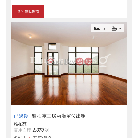
查詢類似樓盤
3
2
已過期
雅柏苑三房兩廳單位出租
雅柏苑
實用面積
2,070
呎
渣甸山
大潭水塘道