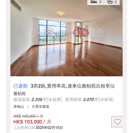
3
2
已過期
3房2廁,實用率高,連車位雅柏苑出租單位
雅柏苑
建築面積
2,338
呎
[未核實]
實用面積
2,070
呎
[未核實]
渣甸山
大潭水塘道
HK$ 105,000 / 月
HK$ 103,000 / 月
上次降價日期
2025年02月15日