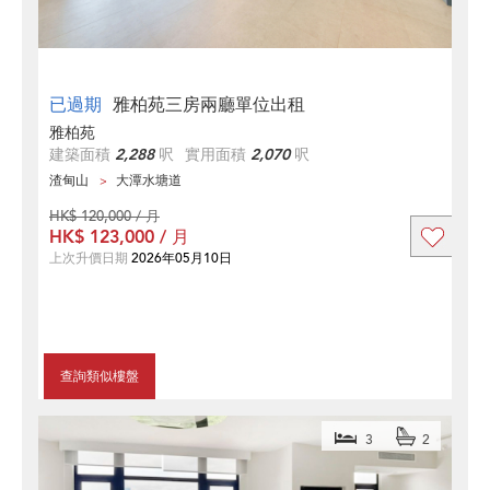
已過期
雅柏苑三房兩廳單位出租
雅柏苑
建築面積
2,288
呎
實用面積
2,070
呎
渣甸山
大潭水塘道
HK$ 120,000 / 月
HK$ 123,000 / 月
上次升價日期
2026年05月10日
查詢類似樓盤
3
2