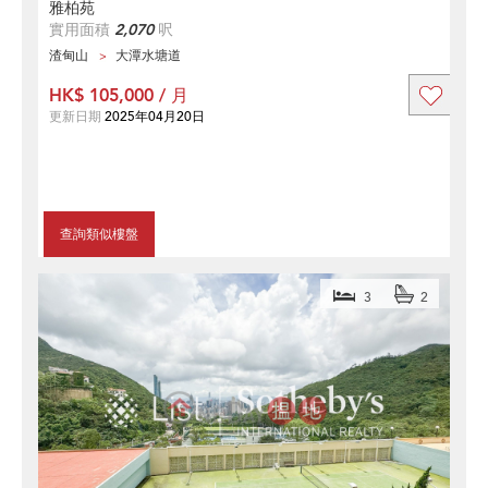
雅柏苑
實用面積
2,070
呎
渣甸山
大潭水塘道
HK$ 105,000 / 月
更新日期
2025年04月20日
查詢類似樓盤
3
2