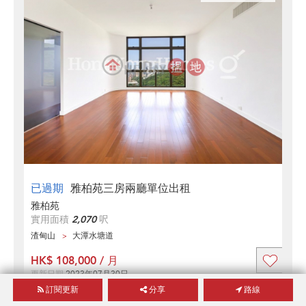
已過期
雅柏苑三房兩廳單位出租
雅柏苑
實用面積
2,070
呎
渣甸山
大潭水塘道
HK$ 108,000 / 月
更新日期
2023年07月30日
訂閱更新
分享
路線