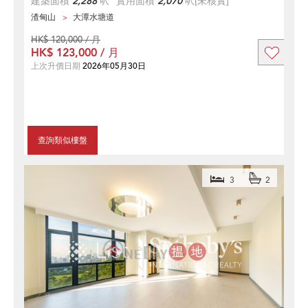
建築面積
2,288
呎
實用面積
2,070
呎
[未核實]
渣甸山
大潭水塘道
HK$ 120,000 / 月
HK$ 123,000 / 月
上次升價日期
2026年05月30日
查詢類似樓盤
3
2