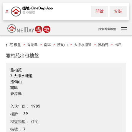
搵地 (OneDay) App
開啟
安裝
X
香港搵樓
搜索香港樓盤
Tog
navi
住宅 樓盤
香港島
南區
渣甸山
大潭水塘道
雅柏苑
出租
>
>
>
>
>
>
雅柏苑出租樓盤
雅柏苑
7 大潭水塘道
渣甸山
南區
香港島
1985
入伙年份
39
樓齡
住宅
樓盤類型
7
街號