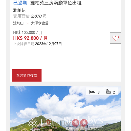
已過期
雅柏苑三房兩廳單位出租
雅柏苑
實用面積
2,070
呎
渣甸山
大潭水塘道
HK$ 105,000 / 月
HK$ 92,800 / 月
上次降價日期
2023年12月07日
查詢類似樓盤
3
2