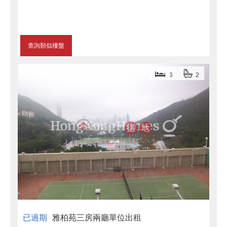
查詢類似樓盤
3
2
已過期
雅柏苑三房兩廳單位出租