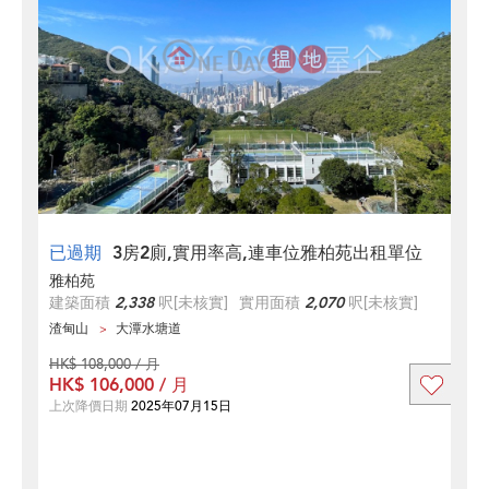
已過期
3房2廁,實用率高,連車位雅柏苑出租單位
雅柏苑
建築面積
2,338
呎
[未核實]
實用面積
2,070
呎
[未核實]
渣甸山
大潭水塘道
HK$ 108,000 / 月
HK$ 106,000 / 月
上次降價日期
2025年07月15日