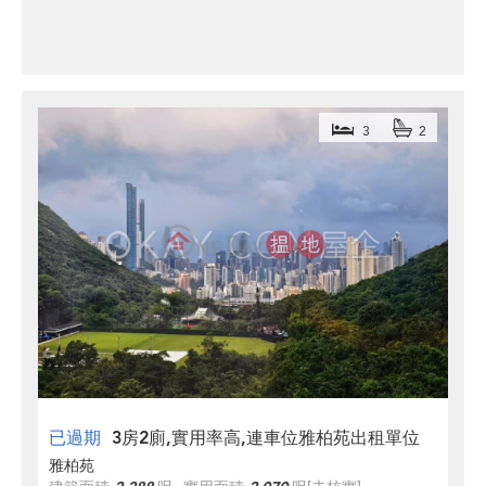
3
2
已過期
3房2廁,實用率高,連車位雅柏苑出租單位
雅柏苑