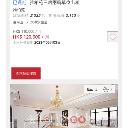
已過期
雅柏苑三房兩廳單位出租
雅柏苑
建築面積
2,335
呎
實用面積
2,113
呎
渣甸山
大潭水塘道
HK$ 110,000 / 月
HK$ 120,000 / 月
上次升價日期
2023年06月03日
查詢類似樓盤
4
3