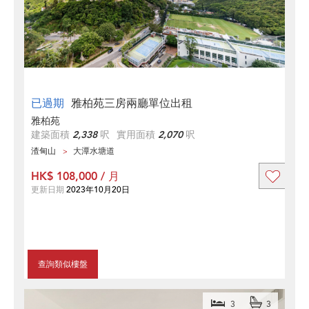
已過期
雅柏苑三房兩廳單位出租
雅柏苑
建築面積
2,338
呎
實用面積
2,070
呎
渣甸山
大潭水塘道
HK$ 108,000 / 月
更新日期
2023年10月20日
查詢類似樓盤
3
3