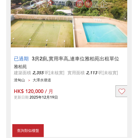
已過期
3房2廁,實用率高,連車位雅柏苑出租單位
雅柏苑
建築面積
2,355
呎
[未核實]
實用面積
2,113
呎
[未核實]
渣甸山
大潭水塘道
HK$ 120,000 / 月
更新日期
2025年12月19日
查詢類似樓盤