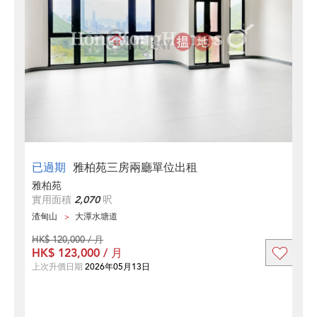
已過期
雅柏苑三房兩廳單位出租
雅柏苑
實用面積
2,070
呎
渣甸山
大潭水塘道
HK$ 120,000 / 月
HK$ 123,000 / 月
上次升價日期
2026年05月13日