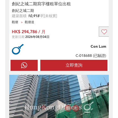
創紀之城二期寫字樓租單位出租
創紀之城二期
建築面積
10,918
呎
[未核實]
觀塘
觀塘道
HK$ 294,786 / 月
更新日期
2026年08月04日
Con Lam
C-018688 (
已驗證
)
立即查詢