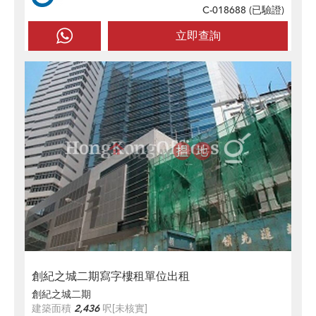
C-018688 (
已驗證
)
立即查詢
創紀之城二期寫字樓租單位出租
創紀之城二期
建築面積
2,436
呎
[未核實]