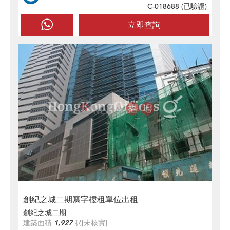
C-018688 (
已驗證
)
立即查詢
創紀之城二期寫字樓租單位出租
創紀之城二期
建築面積
1,927
呎
[未核實]