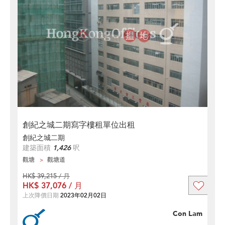
創紀之城二期寫字樓租單位出租
創紀之城二期
建築面積
1,426
呎
觀塘
觀塘道
HK$ 39,215 / 月
HK$ 37,076 / 月
上次降價日期
2023年02月02日
Con Lam