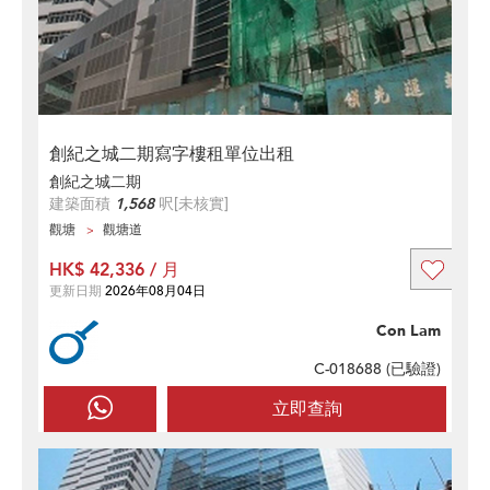
創紀之城二期寫字樓租單位出租
創紀之城二期
建築面積
1,568
呎
[未核實]
觀塘
觀塘道
HK$ 42,336 / 月
更新日期
2026年08月04日
Con Lam
C-018688 (
已驗證
)
立即查詢