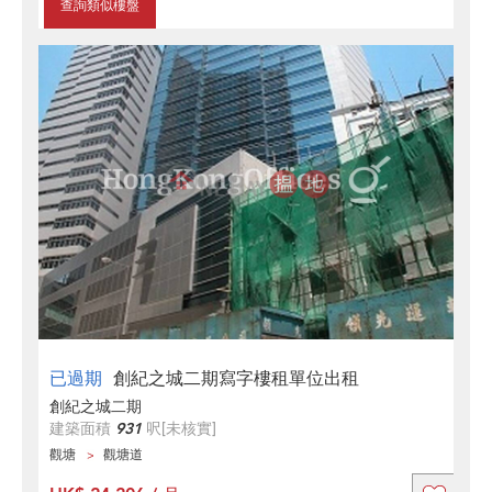
查詢類似樓盤
已過期
創紀之城二期寫字樓租單位出租
創紀之城二期
建築面積
931
呎
[未核實]
觀塘
觀塘道