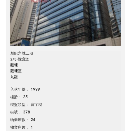
創紀之城二期
378 觀塘道
觀塘
觀塘區
九龍
1999
入伙年份
25
樓齡
寫字樓
樓盤類型
378
街號
24
物業層數
1
物業座數