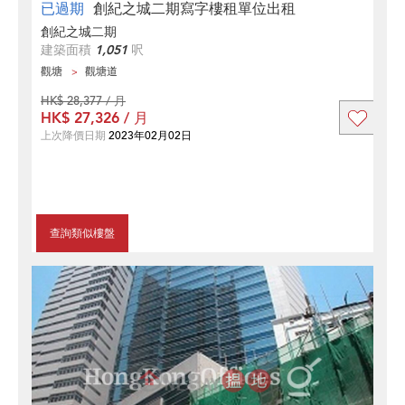
已過期
創紀之城二期寫字樓租單位出租
創紀之城二期
建築面積
1,051
呎
觀塘
觀塘道
HK$ 28,377 / 月
HK$ 27,326 / 月
上次降價日期
2023年02月02日
查詢類似樓盤