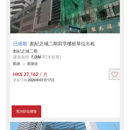
已過期
創紀之城二期寫字樓租單位出租
創紀之城二期
建築面積
1,006
呎
[未核實]
觀塘
觀塘道
HK$ 27,162 / 月
更新日期
2026年07月17日
查詢類似樓盤