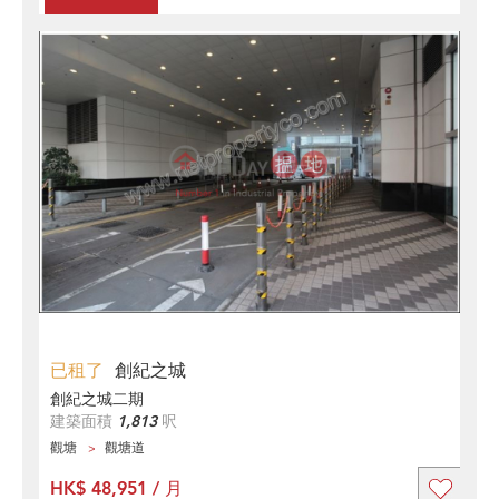
已租了
創紀之城
創紀之城二期
建築面積
1,813
呎
觀塘
觀塘道
HK$ 48,951 / 月