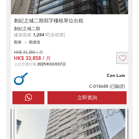
創紀之城二期寫字樓租單位出租
創紀之城二期
建築面積
1,254
呎
[未核實]
觀塘
觀塘道
HK$ 31,350 / 月
HK$ 33,858 / 月
上次升價日期
2025年03月07日
Con Lam
C-018688 (
已驗證
)
立即查詢