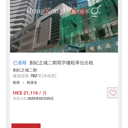
已過期
創紀之城二期寫字樓租單位出租
創紀之城二期
建築面積
782
呎
[未核實]
觀塘
觀塘道
HK$ 21,114 / 月
更新日期
2025年02月05日