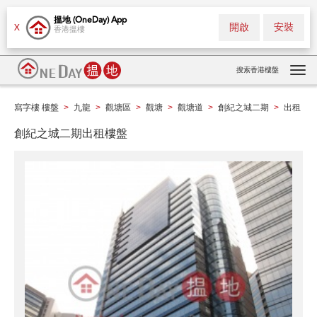
搵地 (OneDay) App
開啟
安裝
X
香港搵樓
搜索香港樓盤
Tog
navi
寫字樓 樓盤
九龍
觀塘區
觀塘
觀塘道
創紀之城二期
出租
>
>
>
>
>
>
創紀之城二期出租樓盤