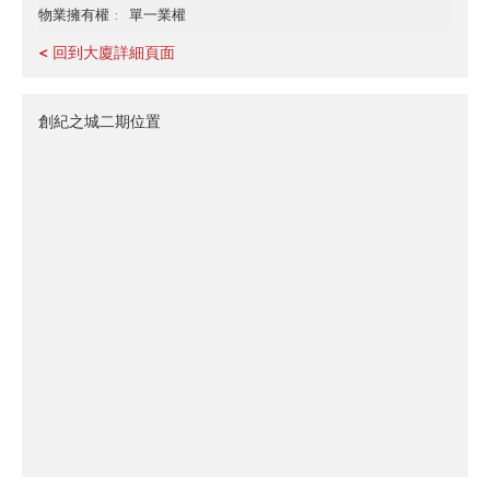
單一業權
物業擁有權
< 回到大廈詳細頁面
創紀之城二期位置