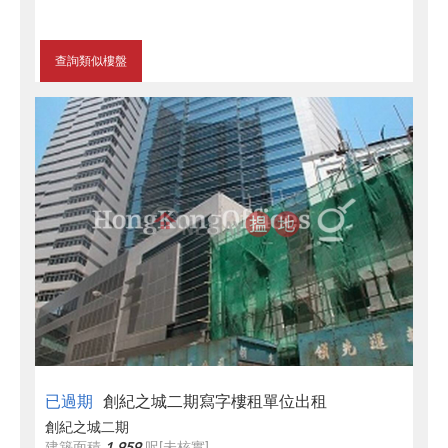
查詢類似樓盤
已過期
創紀之城二期寫字樓租單位出租
創紀之城二期
建築面積
1,959
呎
[未核實]