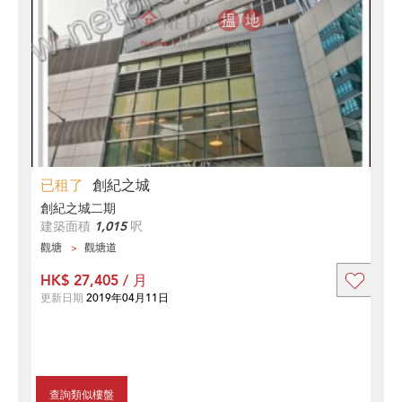
已租了
創紀之城
創紀之城二期
建築面積
1,015
呎
觀塘
觀塘道
HK$ 27,405 / 月
更新日期
2019年04月11日
查詢類似樓盤