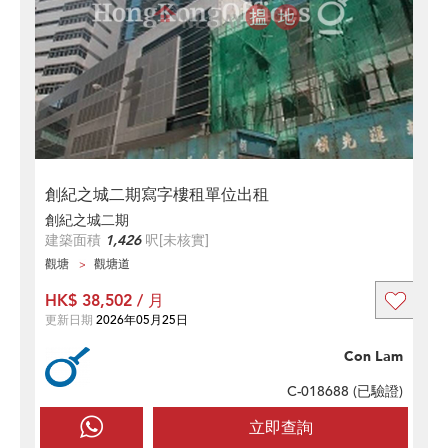
創紀之城二期寫字樓租單位出租
創紀之城二期
建築面積
1,426
呎
[未核實]
觀塘
觀塘道
HK$ 38,502 / 月
更新日期
2026年05月25日
Con Lam
C-018688 (
已驗證
)
立即查詢