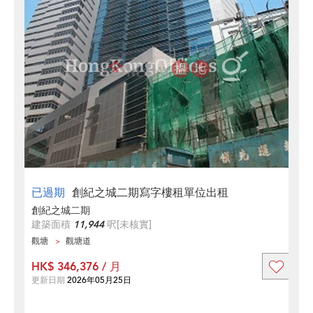
已過期
創紀之城二期寫字樓租單位出租
創紀之城二期
建築面積
11,944
呎
[未核實]
觀塘
觀塘道
HK$ 346,376 / 月
更新日期
2026年05月25日