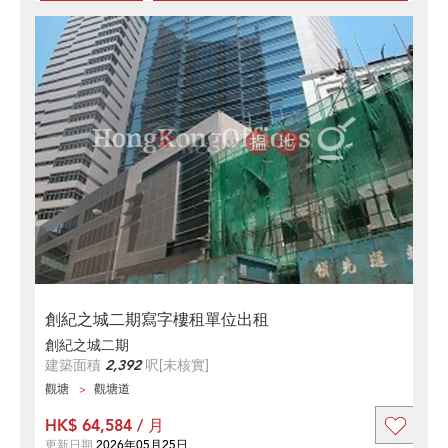
創紀之城二期寫字樓租單位出租
創紀之城二期
建築面積
2,392
呎
[未核實]
觀塘
觀塘道
HK$ 64,584 / 月
更新日期
2026年05月25日