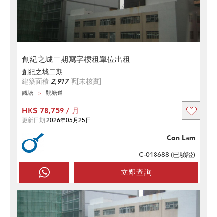
創紀之城二期寫字樓租單位出租
創紀之城二期
建築面積
2,917
呎
[未核實]
觀塘
觀塘道
HK$ 78,759 / 月
更新日期
2026年05月25日
Con Lam
C-018688 (
已驗證
)
立即查詢