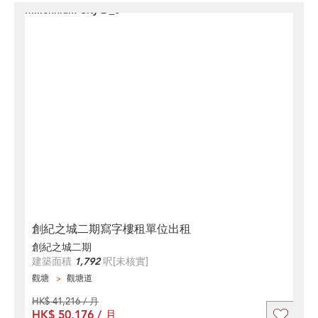
創紀之城二期寫字樓租單位出租
創紀之城二期
建築面積
1,792
呎
[未核實]
觀塘
觀塘道
HK$ 41,216 / 月
HK$ 50,176 / 月