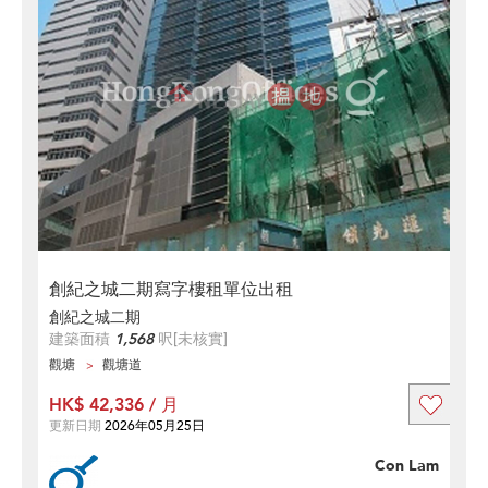
創紀之城二期寫字樓租單位出租
創紀之城二期
建築面積
1,568
呎
[未核實]
觀塘
觀塘道
HK$ 42,336 / 月
更新日期
2026年05月25日
Con Lam