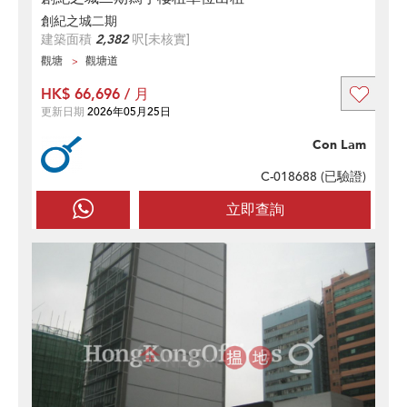
創紀之城二期
建築面積
2,382
呎
[未核實]
觀塘
觀塘道
HK$ 66,696 / 月
更新日期
2026年05月25日
Con Lam
C-018688 (
已驗證
)
立即查詢