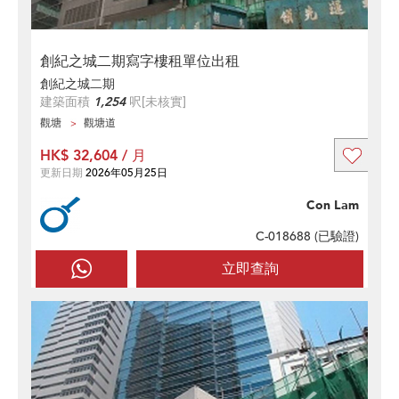
創紀之城二期寫字樓租單位出租
創紀之城二期
建築面積
1,254
呎
[未核實]
觀塘
觀塘道
HK$ 32,604 / 月
更新日期
2026年05月25日
Con Lam
C-018688 (
已驗證
)
立即查詢