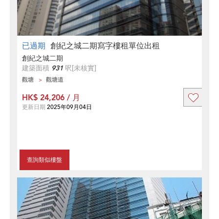
已過期
創紀之城二期寫字樓租單位出租
創紀之城二期
建築面積
931
呎
[未核實]
觀塘
觀塘道
HK$ 24,206 / 月
更新日期
2025年09月04日
查詢類似樓盤