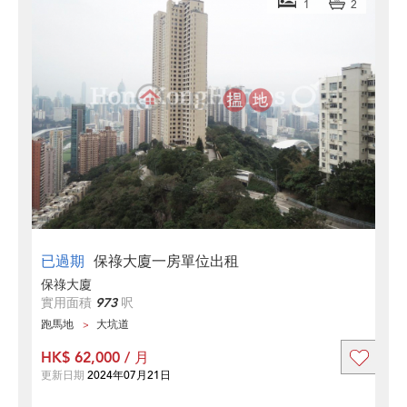
1
2
已過期
保祿大廈一房單位出租
保祿大廈
實用面積
973
呎
跑馬地
大坑道
HK$ 62,000 / 月
更新日期
2024年07月21日