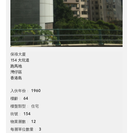
保祿大廈
154 大坑道
跑馬地
灣仔區
香港島
1960
入伙年份
64
樓齡
住宅
樓盤類型
154
街號
12
物業層數
3
每層單位數量