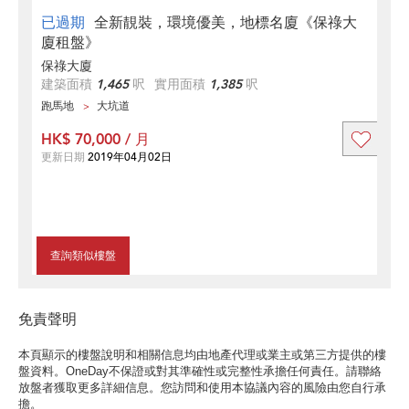
已過期
全新靚裝，環境優美，地標名廈《保祿大
廈租盤》
保祿大廈
建築面積
1,465
呎
實用面積
1,385
呎
跑馬地
大坑道
HK$ 70,000 / 月
更新日期
2019年04月02日
查詢類似樓盤
免責聲明
本頁顯示的樓盤說明和相關信息均由地產代理或業主或第三方提供的樓
盤資料。OneDay不保證或對其準確性或完整性承擔任何責任。請聯絡
放盤者獲取更多詳細信息。您訪問和使用本協議內容的風險由您自行承
擔。