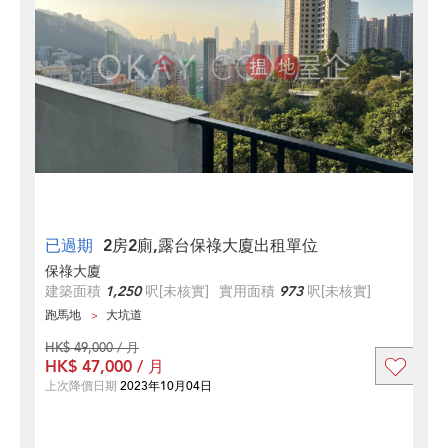
已過期
2房2廁,露台保祿大廈出租單位
保祿大廈
建築面積
1,250
呎
[未核實]
實用面積
973
呎
[未核實]
跑馬地
大坑道
HK$ 49,000 / 月
HK$ 47,000 / 月
上次降價日期
2023年10月04日