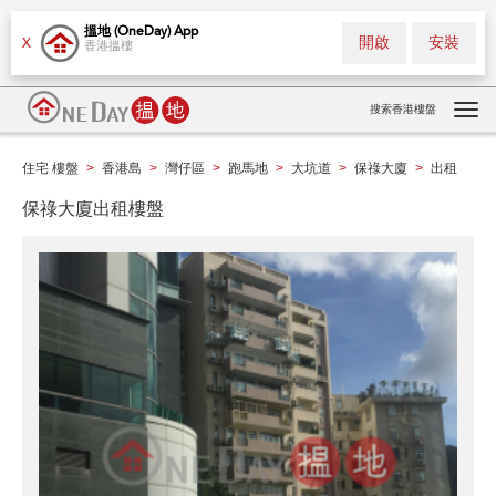
搵地 (OneDay) App
開啟
安裝
X
香港搵樓
搜索香港樓盤
Tog
navi
住宅 樓盤
香港島
灣仔區
跑馬地
大坑道
保祿大廈
出租
>
>
>
>
>
>
保祿大廈出租樓盤