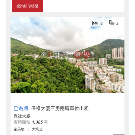
查詢類似樓盤
3
2
已過期
保祿大廈三房兩廳單位出租
保祿大廈
實用面積
1,385
呎
跑馬地
大坑道