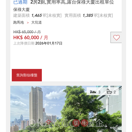
已過期
2房2廁,實用率高,露台保祿大廈出租單位
保祿大廈
建築面積
1,465
呎
[未核實]
實用面積
1,385
呎
[未核實]
跑馬地
大坑道
HK$ 65,000 / 月
HK$ 60,000 / 月
上次降價日期
2026年01月17日
查詢類似樓盤
3
2