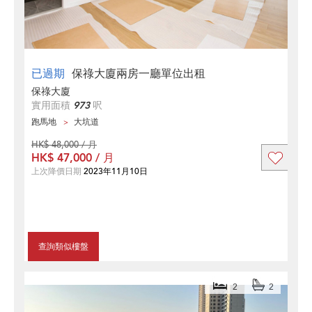
已過期
保祿大廈兩房一廳單位出租
保祿大廈
實用面積
973
呎
跑馬地
大坑道
HK$ 48,000 / 月
HK$ 47,000 / 月
上次降價日期
2023年11月10日
查詢類似樓盤
2
2