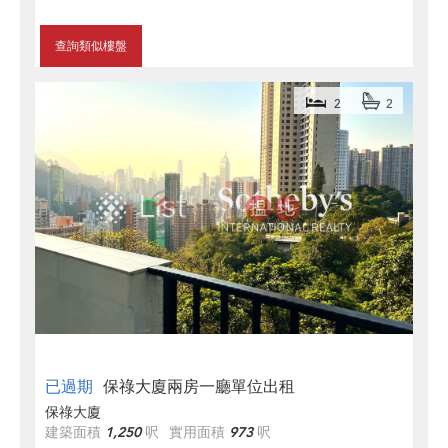
查詢類似樓盤
2
2
已過期
保祿大廈兩房一廳單位出租
保祿大廈
建築面積
1,250
呎
實用面積
973
呎