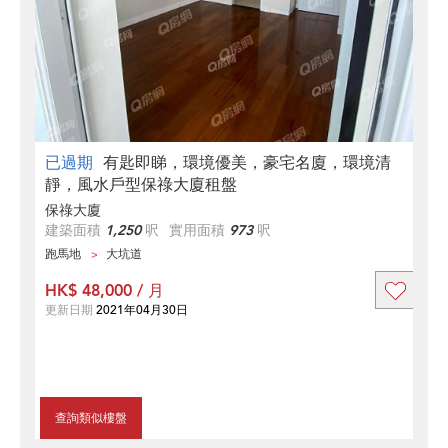
已過期
有匙即睇，環境優美，豪宅名廈，環境清
靜，風水戶型保祿大廈租盤
保祿大廈
建築面積
1,250
呎
實用面積
973
呎
跑馬地
大坑道
HK$ 48,000 / 月
更新日期
2021年04月30日
查詢類似樓盤