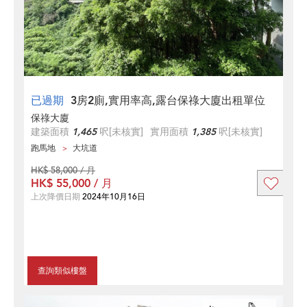
已過期
3房2廁,實用率高,露台保祿大廈出租單位
保祿大廈
建築面積
1,465
呎
[未核實]
實用面積
1,385
呎
[未核實]
跑馬地
大坑道
HK$ 58,000 / 月
HK$ 55,000 / 月
上次降價日期
2024年10月16日
查詢類似樓盤