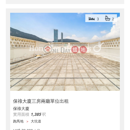
3
2
保祿大廈三房兩廳單位出租
保祿大廈
實用面積
1,385
呎
跑馬地
大坑道