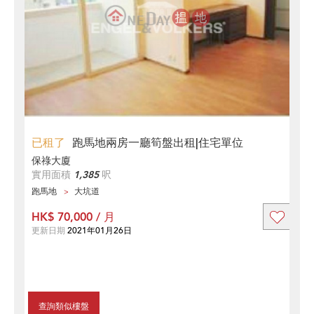
已租了
跑馬地兩房一廳筍盤出租|住宅單位
保祿大廈
實用面積
1,385
呎
跑馬地
大坑道
HK$ 70,000 / 月
更新日期
2021年01月26日
查詢類似樓盤