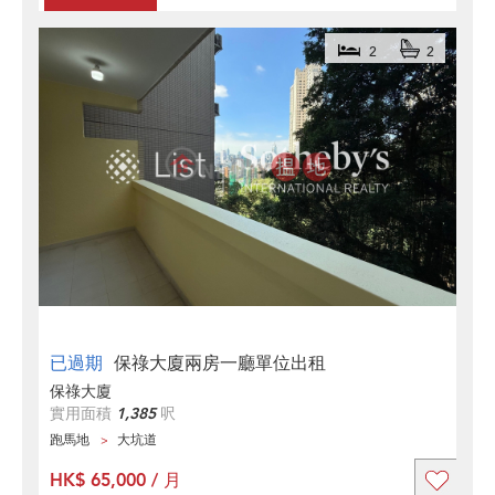
2
2
已過期
保祿大廈兩房一廳單位出租
保祿大廈
實用面積
1,385
呎
跑馬地
大坑道
HK$ 65,000 / 月