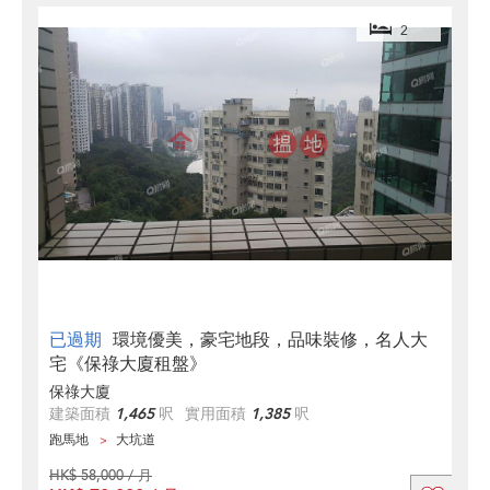
2
已過期
環境優美，豪宅地段，品味裝修，名人大
宅《保祿大廈租盤》
保祿大廈
建築面積
1,465
呎
實用面積
1,385
呎
跑馬地
大坑道
HK$ 58,000 / 月