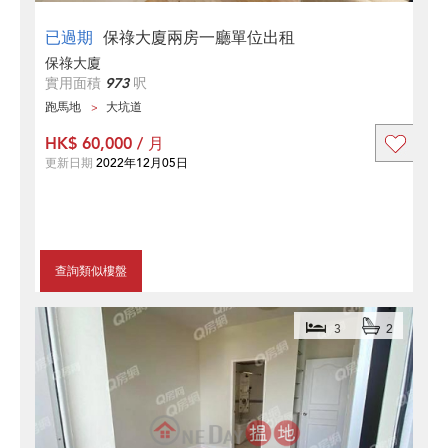
已過期
保祿大廈兩房一廳單位出租
保祿大廈
實用面積
973
呎
跑馬地
大坑道
HK$ 60,000 / 月
更新日期
2022年12月05日
查詢類似樓盤
3
2