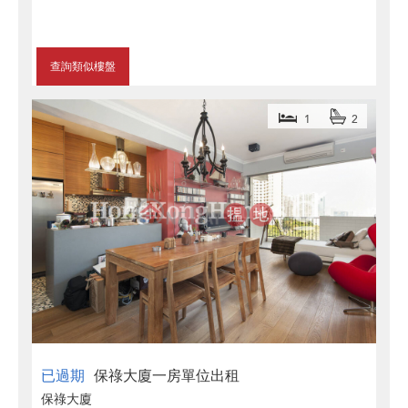
查詢類似樓盤
1
2
已過期
保祿大廈一房單位出租
保祿大廈