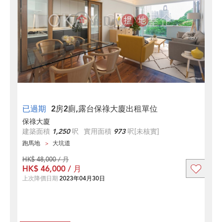
已過期
2房2廁,露台保祿大廈出租單位
保祿大廈
建築面積
1,250
呎
實用面積
973
呎
[未核實]
跑馬地
大坑道
HK$ 48,000 / 月
HK$ 46,000 / 月
上次降價日期
2023年04月30日