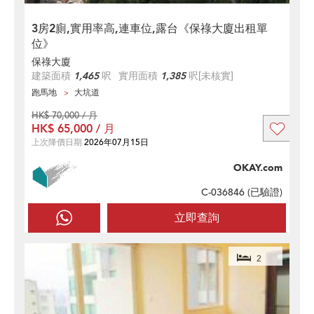
3房2廁,實用率高,連車位,露台《保祿大廈出租單
位》
保祿大廈
建築面積
1,465
呎
實用面積
1,385
呎
[未核實]
跑馬地
大坑道
HK$ 70,000 / 月
HK$ 65,000 / 月
上次降價日期
2026年07月15日
OKAY.com
C-036846 (
已驗證
)
立即查詢
2