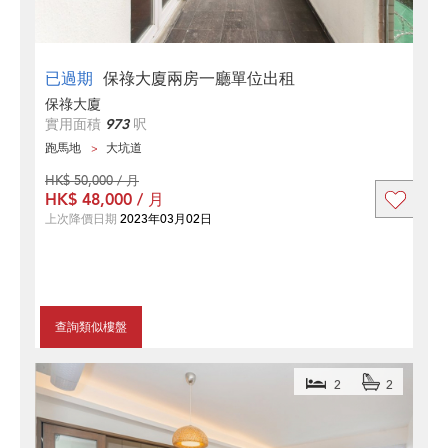
已過期
保祿大廈兩房一廳單位出租
保祿大廈
實用面積
973
呎
跑馬地
大坑道
HK$ 50,000 / 月
HK$ 48,000 / 月
上次降價日期
2023年03月02日
查詢類似樓盤
2
2