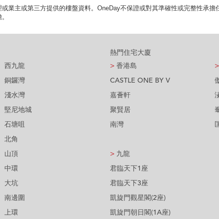
或業主或第三方提供的樓盤資料。OneDay不保證或對其準確性或完整性承
擔。
熱門住宅大廈
西九龍
>
香港島
>
銅鑼灣
CASTLE ONE BY V
淺水灣
嘉薈軒
堅尼地城
聚賢居
石塘咀
南灣
北角
山頂
>
九龍
中環
君臨天下1座
大坑
君臨天下3座
南邊圍
凱旋門觀星閣(2座)
上環
凱旋門朝日閣(1A座)