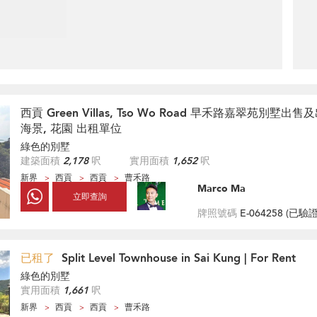
西貢 Green Villas, Tso Wo Road 早禾路嘉翠苑別墅出
海景, 花園 出租單位
綠色的別墅
建築面積
2,178
呎
實用面積
1,652
呎
新界
西貢
西貢
曹禾路
Marco Ma
立即查詢
牌照號碼
E-064258 (
已驗
已租了
Split Level Townhouse in Sai Kung | For Rent
綠色的別墅
實用面積
1,661
呎
新界
西貢
西貢
曹禾路