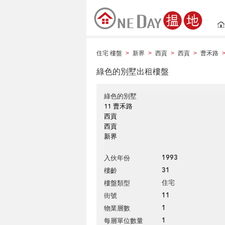
住宅 樓盤
新界
西貢
西貢
曹禾路
>
>
>
>
綠色的別墅出租樓盤
綠色的別墅
11 曹禾路
西貢
西貢
新界
1993
入伙年份
31
樓齡
住宅
樓盤類型
11
街號
1
物業層數
1
每層單位數量