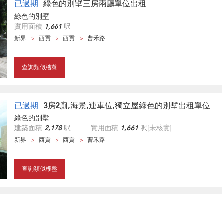
已過期
綠色的別墅三房兩廳單位出租
綠色的別墅
實用面積
1,661
呎
新界
西貢
西貢
曹禾路
查詢類似樓盤
已過期
3房2廁,海景,連車位,獨立屋綠色的別墅出租單位
綠色的別墅
建築面積
2,178
呎
實用面積
1,661
呎
[未核實]
新界
西貢
西貢
曹禾路
查詢類似樓盤