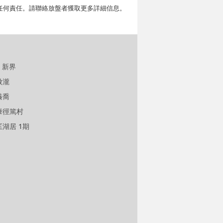
擔任何責任。請聯絡放盤者獲取更多詳細信息。
新界
傲瀧
溱喬
輋徑篤村
匡湖居 1期