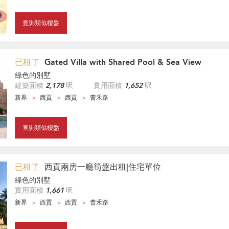
查詢類似樓盤
已租了
Gated Villa with Shared Pool & Sea View
綠色的別墅
建築面積
2,178
呎
實用面積
1,652
呎
新界
西貢
西貢
曹禾路
查詢類似樓盤
已租了
西貢兩房一廳筍盤出租|住宅單位
綠色的別墅
實用面積
1,661
呎
新界
西貢
西貢
曹禾路