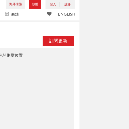
海外樓盤
放盤
登入
註冊
ENGLISH
商舖
訂閱更新
色的別墅位置