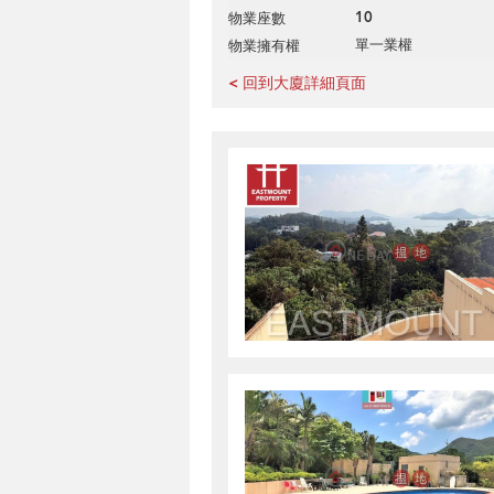
10
物業座數
單一業權
物業擁有權
< 回到大廈詳細頁面