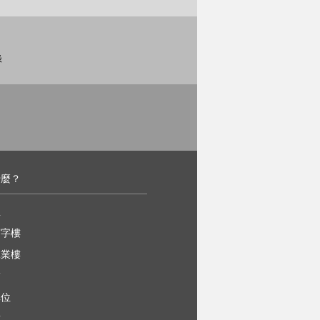
錄
什麼？
屋
寫字樓
工業樓
舖
車位
樓