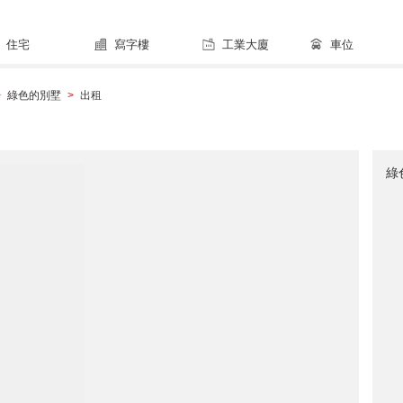
住宅
寫字樓
工業大廈
車位
綠色的別墅
出租
>
>
綠