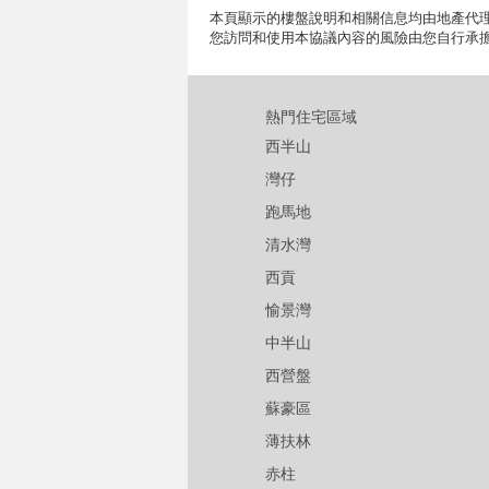
本頁顯示的樓盤說明和相關信息均由地產代理
您訪問和使用本協議內容的風險由您自行承
熱門住宅區域
西半山
灣仔
跑馬地
清水灣
西貢
愉景灣
中半山
西營盤
蘇豪區
薄扶林
赤柱