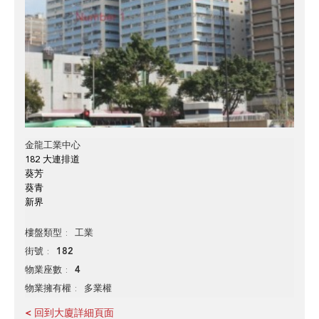
金龍工業中心
182 大連排道
葵芳
葵青
新界
工業
樓盤類型
182
街號
4
物業座數
多業權
物業擁有權
< 回到大廈詳細頁面