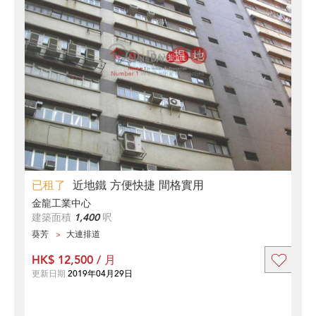
已租了
近地鐵 方便快捷 間格實用
金龍工業中心
建築面積
1,400
呎
葵芳
大連排道
HK$ 12,500 / 月
更新日期
2019年04月29日