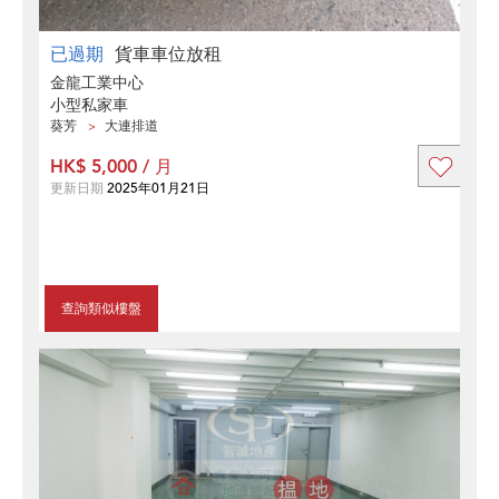
已過期
貨車車位放租
金龍工業中心
小型私家車
葵芳
大連排道
HK$ 5,000 / 月
更新日期
2025年01月21日
查詢類似樓盤