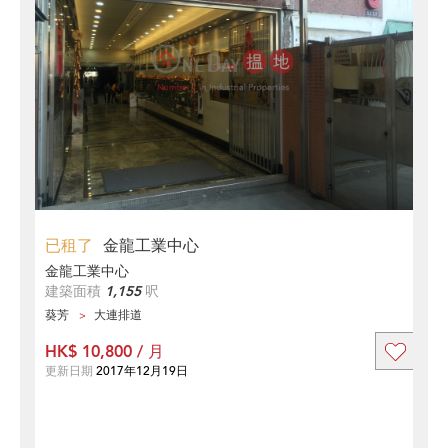
已租了
金龍工業中心
金龍工業中心
建築面積
1,155
呎
葵芳
大連排道
HK$ 10,800 / 月
更新日期
2017年12月19日