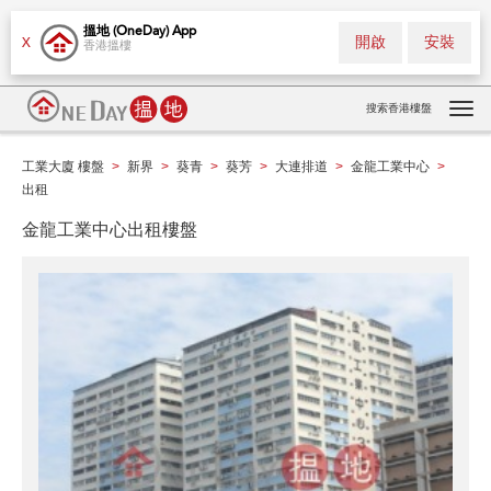
搵地 (OneDay) App
開啟
安裝
X
香港搵樓
搜索香港樓盤
Tog
navi
工業大廈 樓盤
新界
葵青
葵芳
大連排道
金龍工業中心
>
>
>
>
>
>
出租
金龍工業中心出租樓盤