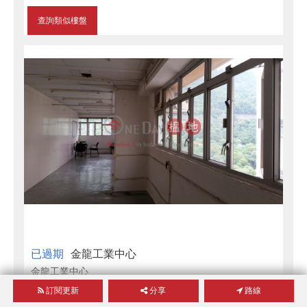
查詢類似樓盤
已過期
金龍工業中心
金龍工業中心
建築面積
670
呎
訂閱更新
分享
路線
葵芳
大連排道