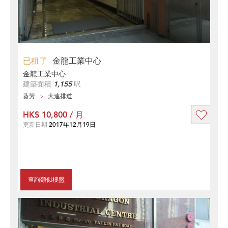
已租了
金龍工業中心
金龍工業中心
建築面積
1,155
呎
葵芳
大連排道
HK$ 10,800 / 月
更新日期
2017年12月19日
查詢類似樓盤