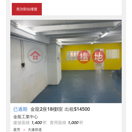
查詢類似樓盤
已過期
金龍2座18樓I室 出租$14500
金龍工業中心
建築面積
1,400
呎
實用面積
1,000
呎
葵芳
大連排道