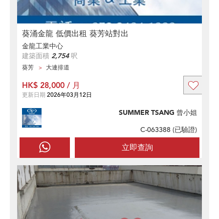
葵涌金龍 低價出租 葵芳站對出
金龍工業中心
建築面積
2,754
呎
葵芳
大連排道
HK$ 28,000 / 月
更新日期
2026年03月12日
SUMMER TSANG 曾小姐
C-063388 (
已驗證
)
立即查詢