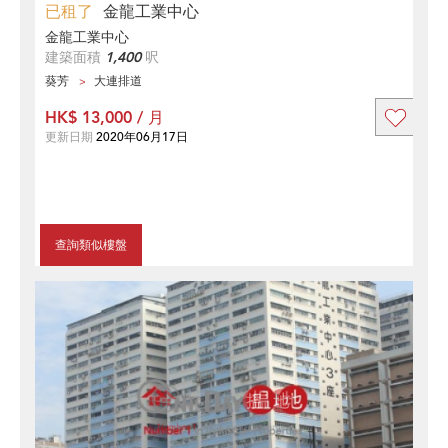
已租了
金龍工業中心
金龍工業中心
建築面積
1,400
呎
葵芳
大連排道
HK$ 13,000 / 月
更新日期
2020年06月17日
查詢類似樓盤