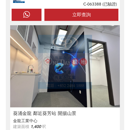
C-063388 (
已驗證
)
立即查詢
葵涌金龍 鄰近葵芳站 開揚山景
金龍工業中心
建築面積
1,400
呎