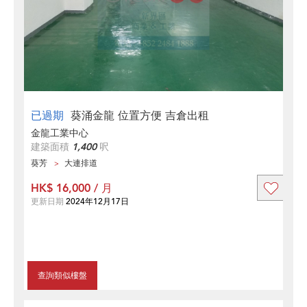
已過期
葵涌金龍 位置方便 吉倉出租
金龍工業中心
建築面積
1,400
呎
葵芳
大連排道
HK$ 16,000 / 月
更新日期
2024年12月17日
查詢類似樓盤