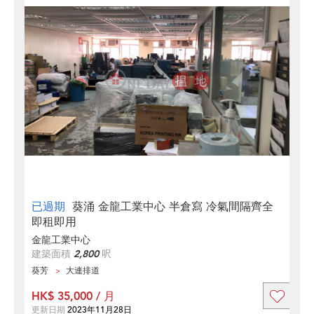
已過期
葵涌 金龍工業中心 半倉寫 冷氣間隔齊全
即租即用
金龍工業中心
建築面積
2,800
呎
葵芳
大連排道
HK$ 35,000 / 月
更新日期
2023年11月28日