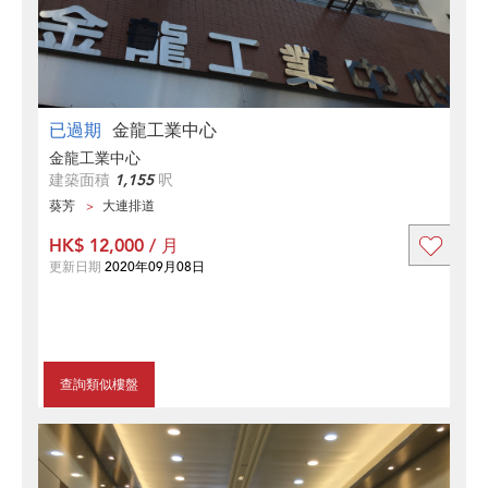
已過期
金龍工業中心
金龍工業中心
建築面積
1,155
呎
葵芳
大連排道
HK$ 12,000 / 月
更新日期
2020年09月08日
查詢類似樓盤