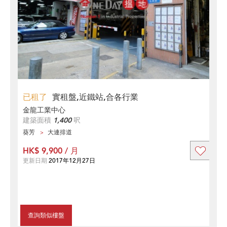
已租了
實租盤,近鐵站,合各行業
金龍工業中心
建築面積
1,400
呎
葵芳
大連排道
HK$ 9,900 / 月
更新日期
2017年12月27日
查詢類似樓盤