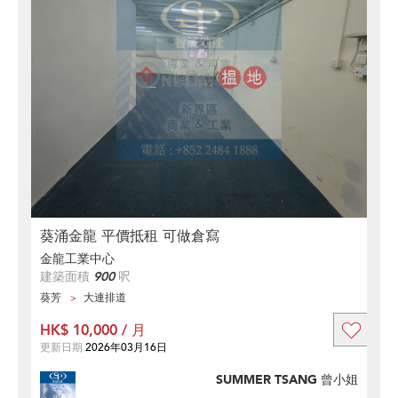
葵涌金龍 平價抵租 可做倉寫
金龍工業中心
建築面積
900
呎
葵芳
大連排道
HK$ 10,000 / 月
更新日期
2026年03月16日
SUMMER TSANG 曾小姐