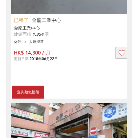
已租了
金龍工業中心
金龍工業中心
建築面積
1,354
呎
葵芳
大連排道
HK$ 14,300 / 月
更新日期
2018年06月22日
查詢類似樓盤