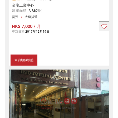
金龍工業中心
建築面積
1,180
呎
葵芳
大連排道
HK$ 7,000 / 月
更新日期
2017年12月19日
查詢類似樓盤