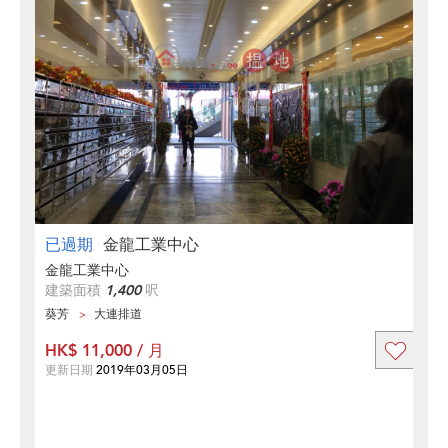
已過期
金龍工業中心
金龍工業中心
建築面積
1,400
呎
葵芳
大連排道
HK$ 11,000 / 月
更新日期
2019年03月05日