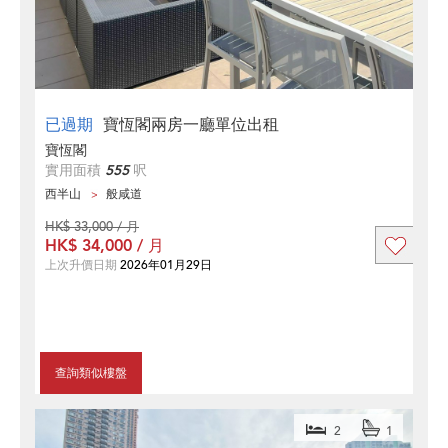
已過期
寶恆閣兩房一廳單位出租
寶恆閣
實用面積
555
呎
西半山
般咸道
HK$ 33,000 / 月
HK$ 34,000 / 月
上次升價日期
2026年01月29日
查詢類似樓盤
2
1