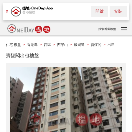
搵地 (OneDay) App
開啟
安裝
X
香港搵樓
搜索香港樓盤
Tog
navi
住宅 樓盤
香港島
西區
西半山
般咸道
寶恆閣
出租
>
>
>
>
>
>
寶恆閣出租樓盤