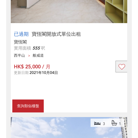
已過期
寶恆閣開放式單位出租
寶恆閣
實用面積
555
呎
西半山
般咸道
HK$ 25,000 / 月
更新日期
2021年10月04日
查詢類似樓盤
3
1