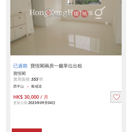
已過期
寶恆閣兩房一廳單位出租
寶恆閣
實用面積
555
呎
西半山
般咸道
HK$ 30,000 / 月
更新日期
2023年09月04日