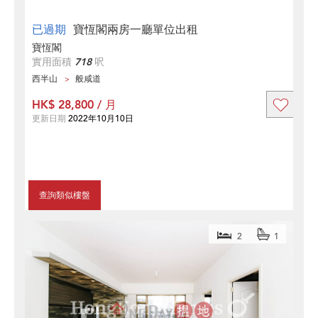
已過期
寶恆閣兩房一廳單位出租
寶恆閣
實用面積
718
呎
西半山
般咸道
HK$ 28,800 / 月
更新日期
2022年10月10日
查詢類似樓盤
2
1