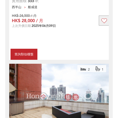
實用面積
555
呎
西半山
般咸道
HK$ 24,500 / 月
HK$ 28,000 / 月
上次升價日期
2025年06月09日
查詢類似樓盤
2
1