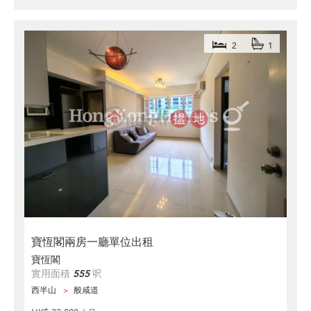
2
1
寶恆閣兩房一廳單位出租
寶恆閣
實用面積
555
呎
西半山
般咸道