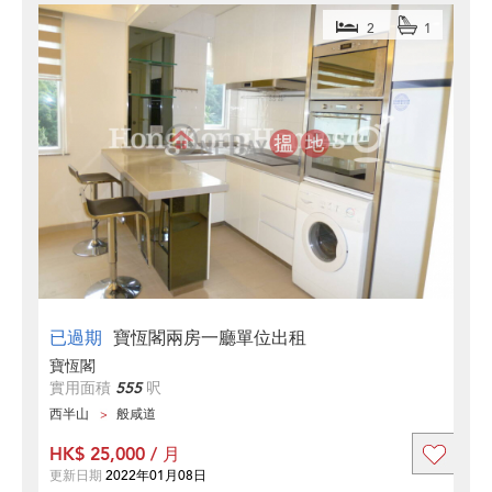
2
1
已過期
寶恆閣兩房一廳單位出租
寶恆閣
實用面積
555
呎
西半山
般咸道
HK$ 25,000 / 月
更新日期
2022年01月08日