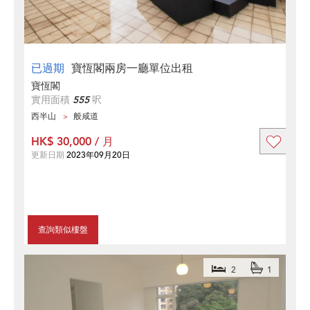
已過期
寶恆閣兩房一廳單位出租
寶恆閣
實用面積
555
呎
西半山
般咸道
HK$ 30,000 / 月
更新日期
2023年09月20日
查詢類似樓盤
2
1