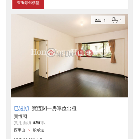
查詢類似樓盤
1
1
已過期
寶恆閣一房單位出租
寶恆閣
實用面積
555
呎
西半山
般咸道