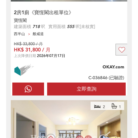
2房1廁《寶恆閣出租單位》
寶恆閣
建築面積
718
呎
實用面積
555
呎
[未核實]
西半山
般咸道
HK$ 33,800 / 月
HK$ 31,800 / 月
上次降價日期
2026年07月17日
OKAY.com
C-036846 (
已驗證
)
立即查詢
2
1