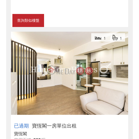
查詢類似樓盤
1
1
已過期
寶恆閣一房單位出租
寶恆閣