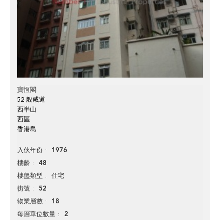
寶恆閣
52 般咸道
西半山
西區
香港島
1976
入伙年份
48
樓齡
住宅
樓盤類型
52
街號
18
物業層數
2
每層單位數量