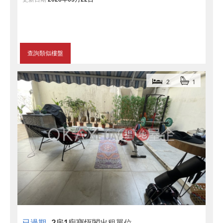
查詢類似樓盤
2
1
已過期
2房1廁寶恆閣出租單位