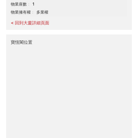
1
物業座數
多業權
物業擁有權
< 回到大廈詳細頁面
寶恆閣位置