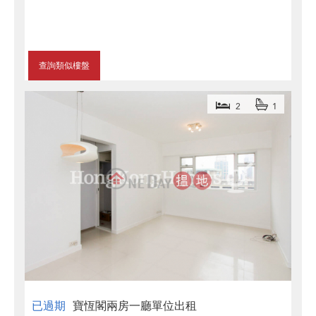
查詢類似樓盤
2
1
已過期
寶恆閣兩房一廳單位出租