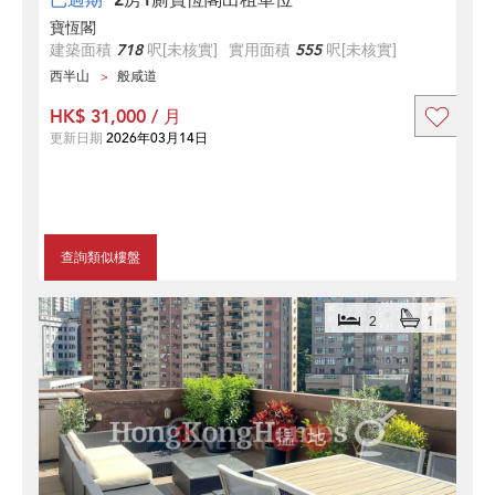
寶恆閣
建築面積
718
呎
[未核實]
實用面積
555
呎
[未核實]
西半山
般咸道
HK$ 31,000 / 月
更新日期
2026年03月14日
查詢類似樓盤
2
1