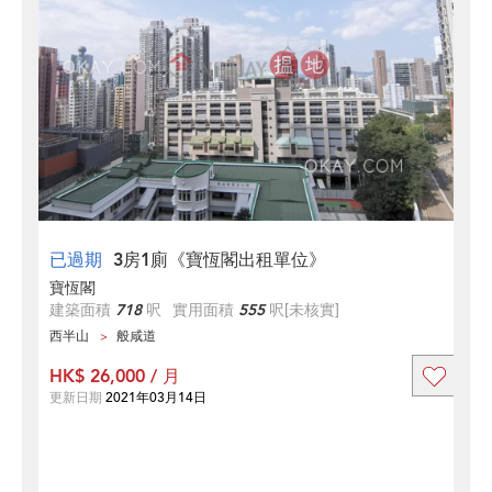
已過期
3房1廁《寶恆閣出租單位》
寶恆閣
建築面積
718
呎
實用面積
555
呎
[未核實]
西半山
般咸道
HK$ 26,000 / 月
更新日期
2021年03月14日