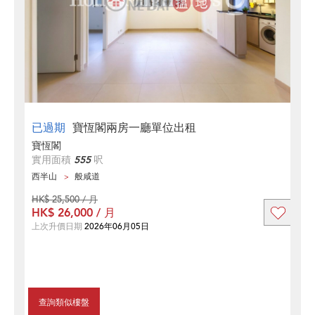
已過期
寶恆閣兩房一廳單位出租
寶恆閣
實用面積
555
呎
西半山
般咸道
HK$ 25,500 / 月
HK$ 26,000 / 月
上次升價日期
2026年06月05日
查詢類似樓盤