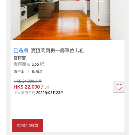
已過期
寶恆閣兩房一廳單位出租
寶恆閣
實用面積
555
呎
西半山
般咸道
HK$ 24,000 / 月
HK$ 22,000 / 月
上次降價日期
2022年03月23日
查詢類似樓盤