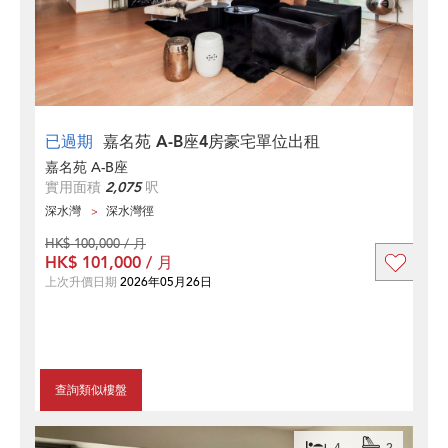
已過期
嘉名苑 A-B座4房豪宅單位出租
嘉名苑 A-B座
實用面積
2,075
呎
深水灣
深水灣徑
HK$ 100,000 / 月
HK$ 101,000 / 月
上次升價日期
2026年05月26日
查詢類似樓盤