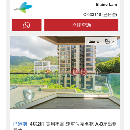
Elaine Lam
C-033118 (
已驗證
)
立即查詢
4
2
已過期
4房2廁,實用率高,連車位嘉名苑 A-B座出租