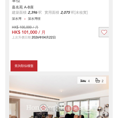
單位
嘉名苑 A-B座
建築面積
2,396
呎
實用面積
2,075
呎
[未核實]
深水灣
深水灣徑
HK$ 100,000 / 月
HK$ 101,000 / 月
上次升價日期
2026年04月22日
查詢類似樓盤
4
2