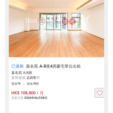
已過期
嘉名苑 A-B座4房豪宅單位出租
嘉名苑 A-B座
實用面積
2,075
呎
深水灣
深水灣徑
HK$ 108,800 / 月
更新日期
2026年06月08日