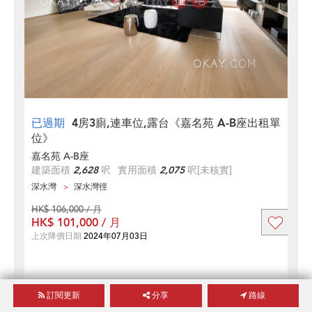
已過期
4房3廁,連車位,露台《嘉名苑 A-B座出租單
位》
嘉名苑 A-B座
建築面積
2,628
呎
實用面積
2,075
呎
[未核實]
深水灣
深水灣徑
HK$ 106,000 / 月
HK$ 101,000 / 月
上次降價日期
2024年07月03日
訂閱更新
分享
路線
查詢類似樓盤