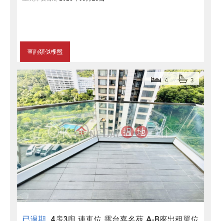
查詢類似樓盤
4
3
已過期
4房3廁,連車位,露台嘉名苑 A-B座出租單位