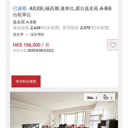
已過期
4房2廁,極高層,連車位,露台嘉名苑 A-B座
出租單位
嘉名苑 A-B座
建築面積
2,628
呎
[未核實]
實用面積
2,075
呎
[未核實]
深水灣
深水灣徑
HK$ 106,000 / 月
更新日期
2025年08月22日
查詢類似樓盤
4
3