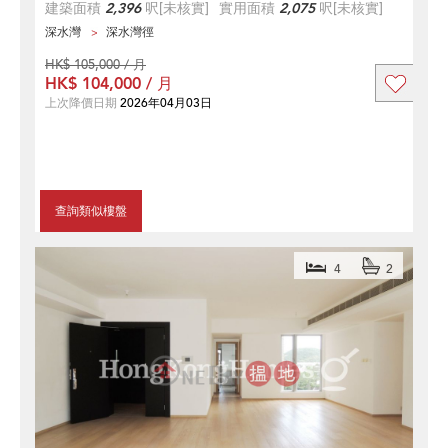
建築面積
2,396
呎
[未核實]
實用面積
2,075
呎
[未核實]
深水灣
深水灣徑
HK$ 105,000 / 月
HK$ 104,000 / 月
上次降價日期
2026年04月03日
查詢類似樓盤
4
2