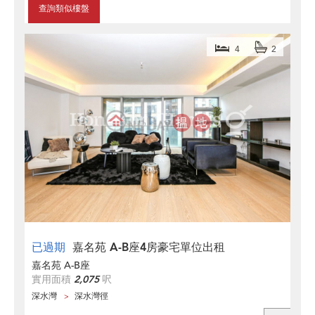
查詢類似樓盤
4
2
已過期
嘉名苑 A-B座4房豪宅單位出租
嘉名苑 A-B座
實用面積
2,075
呎
深水灣
深水灣徑