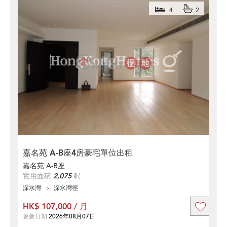
4
2
嘉名苑 A-B座4房豪宅單位出租
嘉名苑 A-B座
實用面積
2,075
呎
深水灣
深水灣徑
HK$ 107,000 / 月
更新日期
2026年08月07日