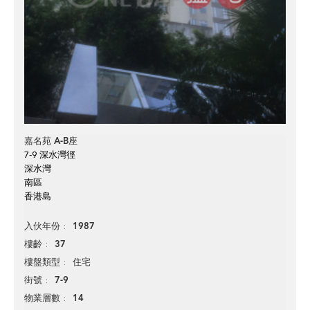
嘉名苑 A-B座
7-9 深水灣徑
深水灣
南區
香港島
1987
入伙年份
37
樓齡
住宅
樓盤類型
7-9
街號
14
物業層數