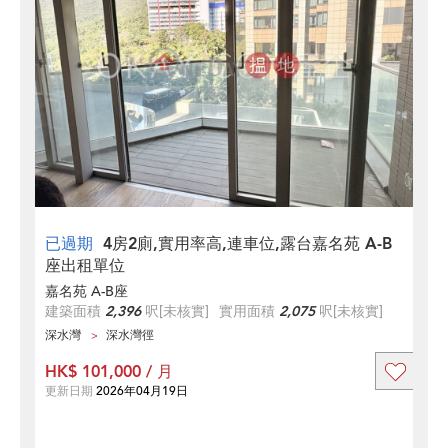
已過期
4房2廁,實用率高,連車位,露台嘉名苑 A-B
座出租單位
嘉名苑 A-B座
建築面積
2,396
呎
[未核實]
實用面積
2,075
呎
[未核實]
深水灣
深水灣徑
HK$ 101,000 / 月
更新日期
2026年04月19日