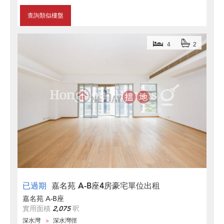
查詢類似樓盤
4
2
已過期
嘉名苑 A-B座4房豪宅單位出租
嘉名苑 A-B座
實用面積
2,075
呎
深水灣
深水灣徑