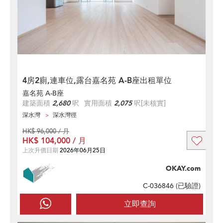
4房2廁,連車位,露台嘉名苑 A-B座出租單位
嘉名苑 A-B座
建築面積
2,680
呎
實用面積
2,075
呎
[未核實]
深水灣
深水灣徑
HK$ 96,000 / 月
HK$ 104,000 / 月
上次升價日期
2026年06月25日
OKAY.com
C-036846 (
已驗證
)
立即查詢