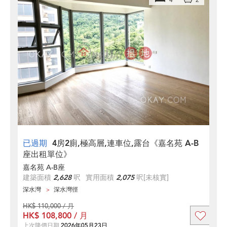
4
2
已過期
4房2廁,極高層,連車位,露台《嘉名苑 A-B
座出租單位》
嘉名苑 A-B座
建築面積
2,628
呎
實用面積
2,075
呎
[未核實]
深水灣
深水灣徑
HK$ 110,000 / 月
HK$ 108,800 / 月
上次降價日期
2026年05月23日