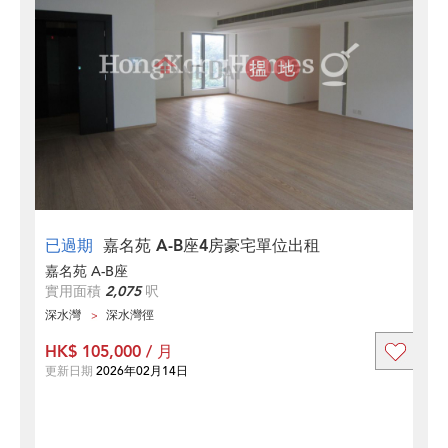
已過期
嘉名苑 A-B座4房豪宅單位出租
嘉名苑 A-B座
實用面積
2,075
呎
深水灣
深水灣徑
HK$ 105,000 / 月
更新日期
2026年02月14日