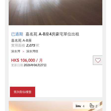
已過期
嘉名苑 A-B座4房豪宅單位出租
嘉名苑 A-B座
實用面積
2,075
呎
深水灣
深水灣徑
HK$ 106,000 / 月
更新日期
2026年06月27日
查詢類似樓盤
4
2