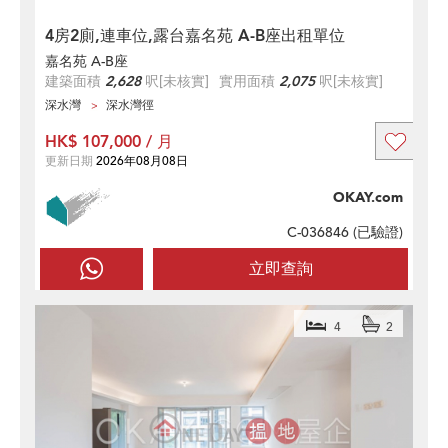
4房2廁,連車位,露台嘉名苑 A-B座出租單位
嘉名苑 A-B座
建築面積
2,628
呎
[未核實]
實用面積
2,075
呎
[未核實]
深水灣
深水灣徑
HK$ 107,000 / 月
更新日期
2026年08月08日
OKAY.com
C-036846 (
已驗證
)
立即查詢
4
2