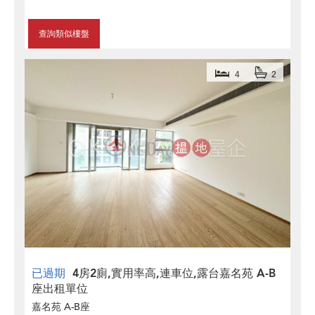
查詢類似樓盤
4
2
已過期
4房2廁,實用率高,連車位,露台嘉名苑 A-B
座出租單位
嘉名苑 A-B座