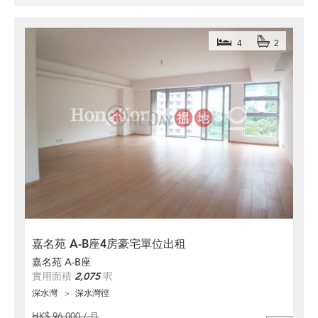
4
2
嘉名苑 A-B座4房豪宅單位出租
嘉名苑 A-B座
實用面積
2,075
呎
深水灣
深水灣徑
HK$ 96,000 / 月