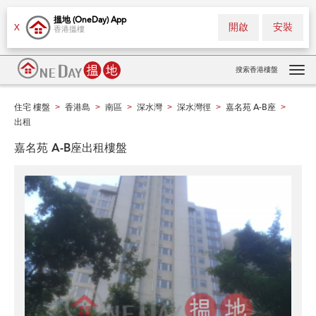
搵地 (OneDay) App
開啟
安裝
X
香港搵樓
搜索香港樓盤
Tog
navi
住宅 樓盤
香港島
南區
深水灣
深水灣徑
嘉名苑 A-B座
>
>
>
>
>
>
出租
嘉名苑 A-B座出租樓盤