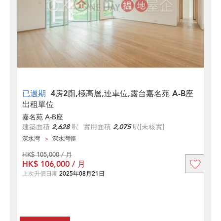
已過期
4房2廁,極高層,連車位,露台嘉名苑 A-B座
出租單位
嘉名苑 A-B座
建築面積
2,628
呎
實用面積
2,075
呎
[未核實]
深水灣
深水灣徑
HK$ 105,000 / 月
HK$ 106,000 / 月
上次升價日期
2025年08月21日