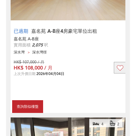
已過期
嘉名苑 A-B座4房豪宅單位出租
嘉名苑 A-B座
實用面積
2,075
呎
深水灣
深水灣徑
HK$ 107,000 / 月
HK$ 108,000 / 月
上次升價日期
2026年04月04日
查詢類似樓盤
4
2