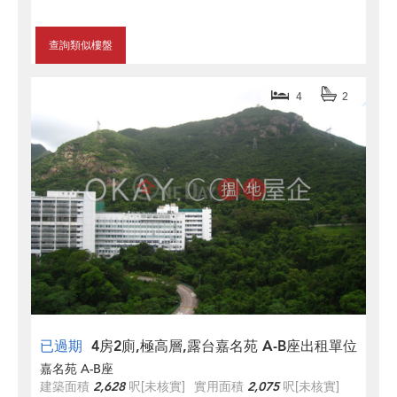
查詢類似樓盤
4
2
已過期
4房2廁,極高層,露台嘉名苑 A-B座出租單位
嘉名苑 A-B座
建築面積
2,628
呎
[未核實]
實用面積
2,075
呎
[未核實]