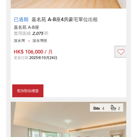
已過期
嘉名苑 A-B座4房豪宅單位出租
嘉名苑 A-B座
實用面積
2,075
呎
深水灣
深水灣徑
HK$ 106,000 / 月
更新日期
2025年10月24日
查詢類似樓盤
4
2