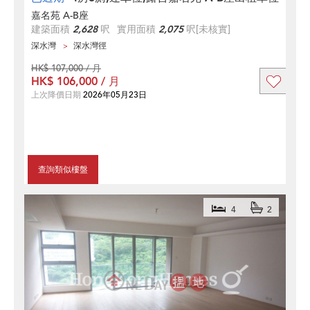
嘉名苑 A-B座
建築面積
2,628
呎
實用面積
2,075
呎
[未核實]
深水灣
深水灣徑
HK$ 107,000 / 月
HK$ 106,000 / 月
上次降價日期
2026年05月23日
查詢類似樓盤
4
2