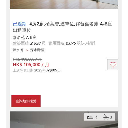
已過期
4房2廁,極高層,連車位,露台嘉名苑 A-B座
出租單位
嘉名苑 A-B座
建築面積
2,628
呎
實用面積
2,075
呎
[未核實]
深水灣
深水灣徑
HK$ 108,000 / 月
HK$ 105,000 / 月
上次降價日期
2025年09月05日
查詢類似樓盤
4
2