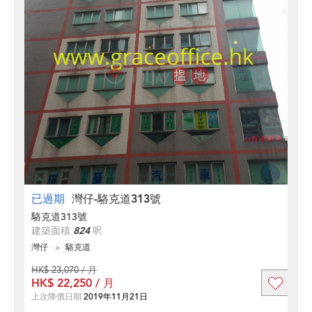
已過期
灣仔-駱克道313號
駱克道313號
建築面積
824
呎
灣仔
駱克道
HK$ 23,070 / 月
HK$ 22,250 / 月
上次降價日期
2019年11月21日