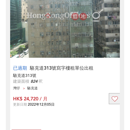
已過期
駱克道313號寫字樓租單位出租
駱克道313號
建築面積
824
呎
灣仔
駱克道
HK$ 24,720 / 月
更新日期
2022年12月05日