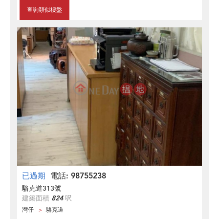
查詢類似樓盤
已過期
電話: 98755238
駱克道313號
建築面積
824
呎
灣仔
駱克道