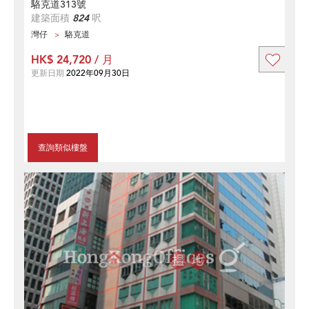
駱克道313號
建築面積
824
呎
灣仔
駱克道
HK$ 24,720 / 月
更新日期
2022年09月30日
查詢類似樓盤