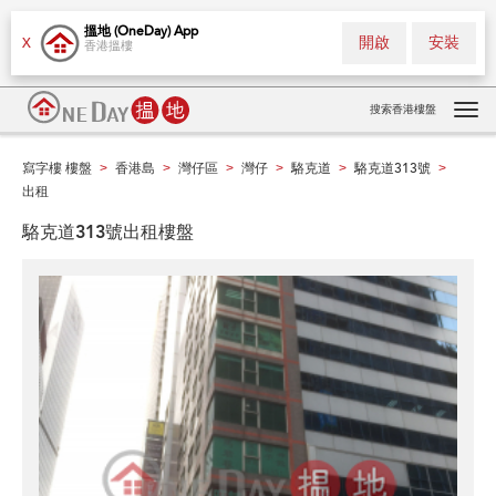
搵地 (OneDay) App
開啟
安裝
X
香港搵樓
搜索香港樓盤
Tog
navi
寫字樓 樓盤
香港島
灣仔區
灣仔
駱克道
駱克道313號
>
>
>
>
>
>
出租
駱克道313號出租樓盤