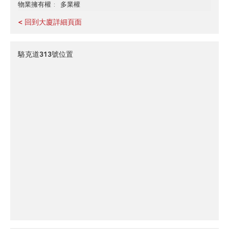
多業權
物業擁有權
< 回到大廈詳細頁面
駱克道313號位置