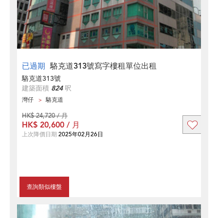
已過期
駱克道313號寫字樓租單位出租
駱克道313號
建築面積
824
呎
灣仔
駱克道
HK$ 24,720 / 月
HK$ 20,600 / 月
上次降價日期
2025年02月26日
查詢類似樓盤