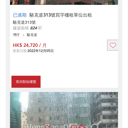
已過期
駱克道313號寫字樓租單位出租
駱克道313號
建築面積
824
呎
灣仔
駱克道
HK$ 24,720 / 月
更新日期
2022年12月05日
查詢類似樓盤