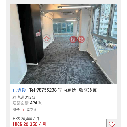
已過期
Tel 98755238 室內廁所, 獨立冷氣
駱克道313號
建築面積
824
呎
灣仔
駱克道
HK$ 20,400 / 月
HK$ 20,350 / 月