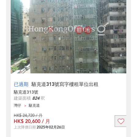
已過期
駱克道313號寫字樓租單位出租
駱克道313號
建築面積
824
呎
灣仔
駱克道
HK$ 24,720 / 月
HK$ 20,600 / 月
上次降價日期
2025年02月26日