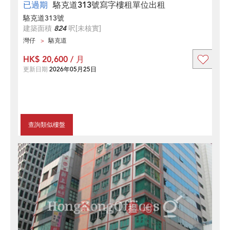
已過期
駱克道313號寫字樓租單位出租
駱克道313號
建築面積
824
呎
[未核實]
灣仔
駱克道
HK$ 20,600 / 月
更新日期
2026年05月25日
查詢類似樓盤