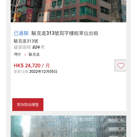
已過期
駱克道313號寫字樓租單位出租
駱克道313號
建築面積
824
呎
灣仔
駱克道
HK$ 24,720 / 月
更新日期
2022年12月05日
查詢類似樓盤