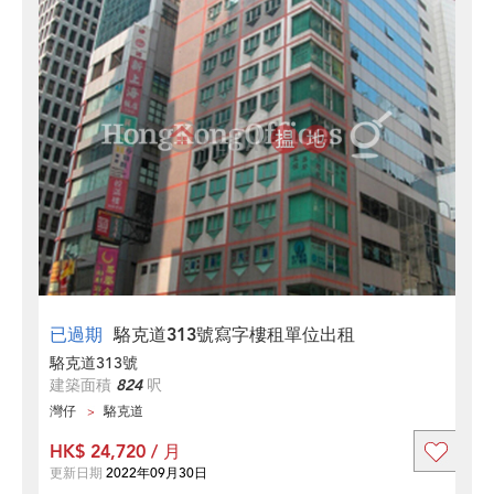
已過期
駱克道313號寫字樓租單位出租
駱克道313號
建築面積
824
呎
灣仔
駱克道
HK$ 24,720 / 月
更新日期
2022年09月30日