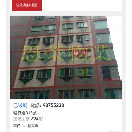
查詢類似樓盤
已過期
電話: 98755238
駱克道313號
建築面積
824
呎
灣仔
駱克道