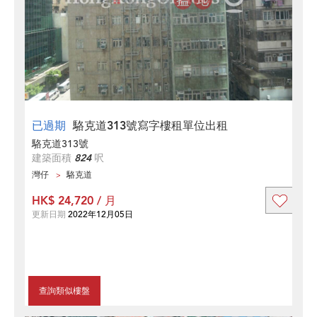
已過期
駱克道313號寫字樓租單位出租
駱克道313號
建築面積
824
呎
灣仔
駱克道
HK$ 24,720 / 月
更新日期
2022年12月05日
查詢類似樓盤