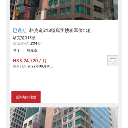
已過期
駱克道313號寫字樓租單位出租
駱克道313號
建築面積
824
呎
灣仔
駱克道
HK$ 24,720 / 月
更新日期
2022年08月30日
查詢類似樓盤