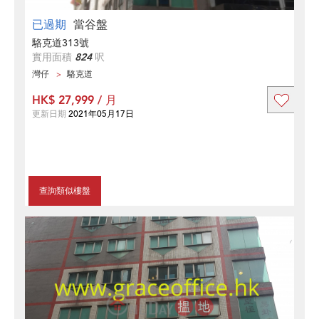
已過期
當谷盤
駱克道313號
實用面積
824
呎
灣仔
駱克道
HK$ 27,999 / 月
更新日期
2021年05月17日
查詢類似樓盤