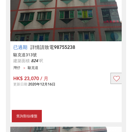
已過期
詳情請致電98755238
駱克道313號
建築面積
824
呎
灣仔
駱克道
HK$ 23,070 / 月
更新日期
2020年12月16日
查詢類似樓盤