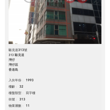
駱克道313號
313 駱克道
灣仔
灣仔區
香港島
1993
入伙年份
32
樓齡
寫字樓
樓盤類型
313
街號
11
物業層數