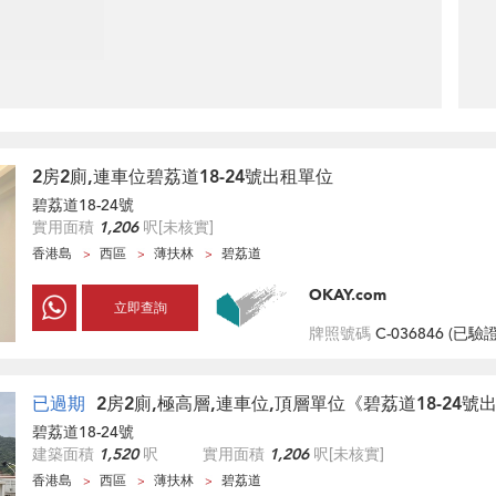
2房2廁,連車位碧荔道18-24號出租單位
碧荔道18-24號
實用面積
1,206
呎
[未核實]
香港島
西區
薄扶林
碧荔道
OKAY.com
立即查詢
牌照號碼
C-036846 (
已驗
已過期
2房2廁,極高層,連車位,頂層單位《碧荔道18-24號
碧荔道18-24號
建築面積
1,520
呎
實用面積
1,206
呎
[未核實]
香港島
西區
薄扶林
碧荔道