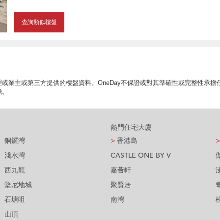
查詢類似樓盤
或業主或第三方提供的樓盤資料。OneDay不保證或對其準確性或完整性承
擔。
熱門住宅大廈
銅鑼灣
>
香港島
>
淺水灣
CASTLE ONE BY V
西九龍
嘉薈軒
堅尼地城
聚賢居
石塘咀
南灣
山頂