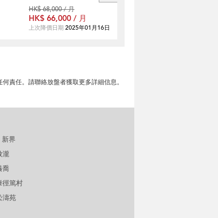
HK$ 68,000 / 月
HK$ 66,000 / 月
上次降價日期
2025年01月16日
擔任何責任。請聯絡放盤者獲取更多詳細信息。
新界
傲瀧
溱喬
輋徑篤村
松濤苑