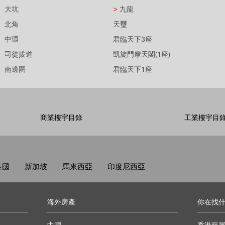
大坑
>
九龍
北角
天璽
中環
君臨天下3座
司徒拔道
凱旋門摩天閣(1座)
南邊圍
君臨天下1座
商業樓宇目錄
工業樓宇目
泰國
新加坡
馬來西亞
印度尼西亞
海外房產
你在找