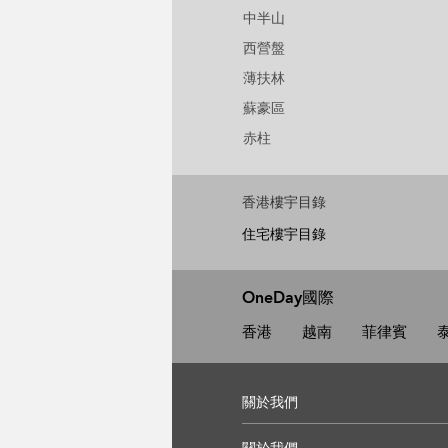
中半山
西營盤
薄扶林
蘇豪區
赤柱
香港樓宇目錄
住宅樓宇目錄
OneDay國際
香港
越南
菲律賓
關於我們