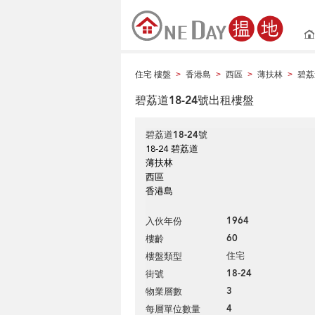
住宅 樓盤
香港島
西區
薄扶林
碧荔
>
>
>
>
碧荔道18-24號出租樓盤
碧荔道18-24號
18-24 碧荔道
薄扶林
西區
香港島
1964
入伙年份
60
樓齡
住宅
樓盤類型
18-24
街號
3
物業層數
4
每層單位數量