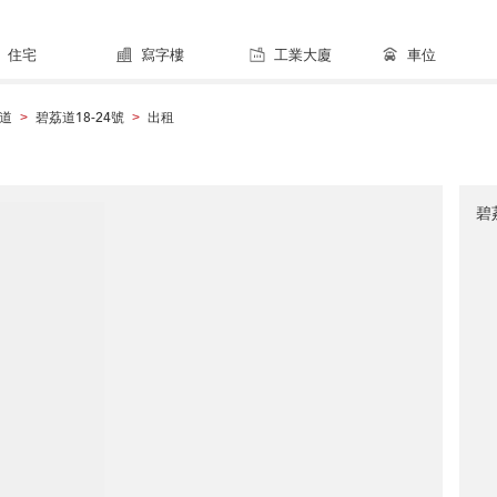
住宅
寫字樓
工業大廈
車位
道
碧荔道18-24號
出租
>
>
碧