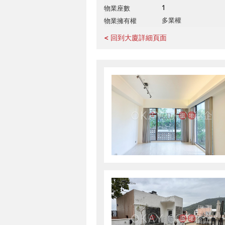
1
物業座數
多業權
物業擁有權
< 回到大廈詳細頁面