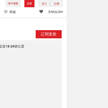
海外樓盤
放盤
登入
註冊
ENGLISH
商舖
訂閱更新
荔道18-24號位置