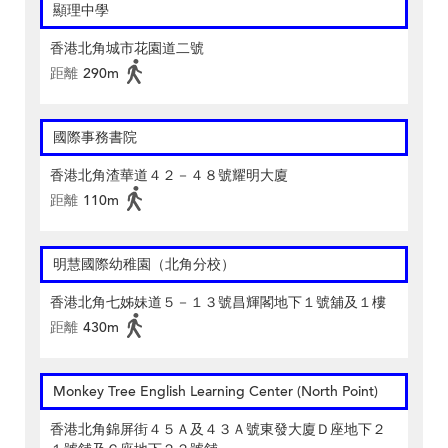
顯理中學
香港北角城市花園道二號
距離
290m
國際事務書院
香港北角渣華道４２－４８號耀明大廈
距離
110m
明慧國際幼稚園（北角分校）
香港北角七姊妹道５－１３號昌輝閣地下１號舖及１樓
距離
430m
Monkey Tree English Learning Center (North Point)
香港北角錦屏街４５Ａ及４３Ａ號東發大廈Ｄ座地下２