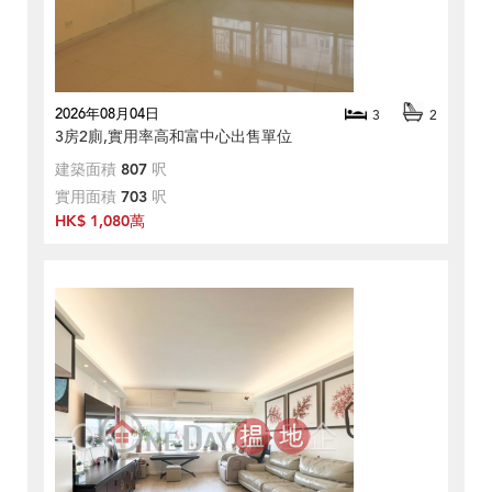
2026年08月04日
3
2
3房2廁,實用率高和富中心出售單位
建築面積
807
呎
實用面積
703
呎
HK$ 1,080萬