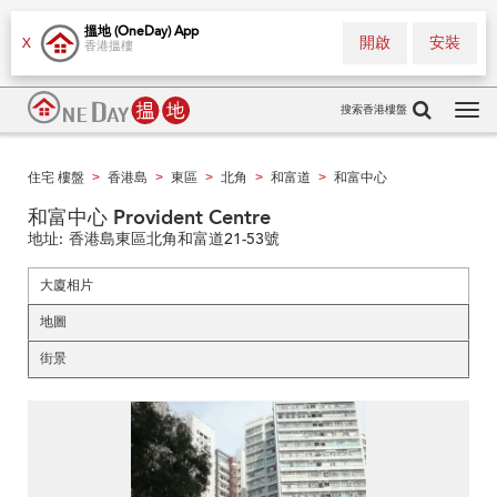
搵地 (OneDay) App
開啟
安裝
X
香港搵樓
搜索香港樓盤
Tog
navi
住宅 樓盤
香港島
東區
北角
和富道
和富中心
>
>
>
>
>
和富中心 Provident Centre
地址:
香港島東區北角和富道21-53號
大廈相片
地圖
街景