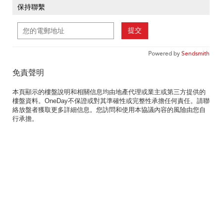
保持聯繫
提交
Powered by
Sendsmith
免責聲明
本頁顯示的樓盤說明和相關信息均由地產代理或業主或第三方提供的
樓盤資料。OneDay不保證或對其準確性或完整性承擔任何責任。請聯
絡放盤者獲取更多詳細信息。您訪問和使用本協議內容的風險由您自
行承擔。