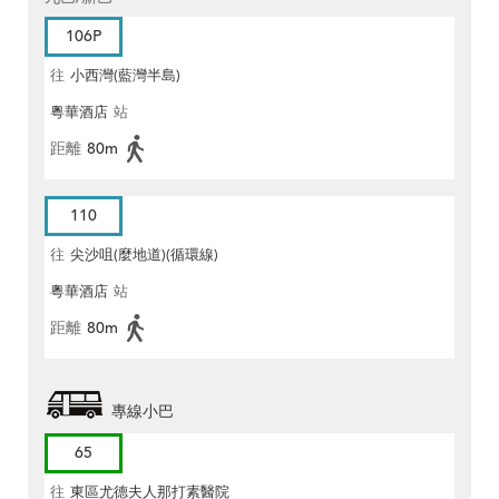
106P
往
小西灣(藍灣半島)
粵華酒店
站
距離
80m
110
往
尖沙咀(麼地道)(循環線)
粵華酒店
站
距離
80m
專線小巴
65
往
東區尤德夫人那打素醫院