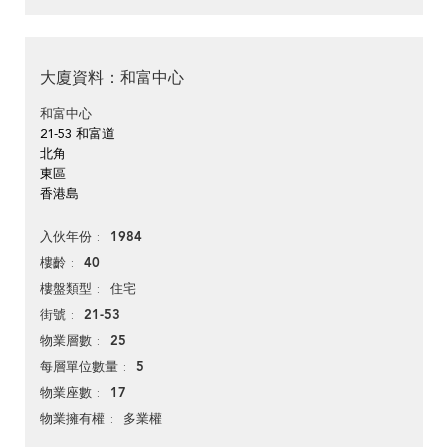
大廈資料：和富中心
和富中心
21-53 和富道
北角
東區
香港島
1984
入伙年份
40
樓齡
住宅
樓盤類型
21-53
街號
25
物業層數
5
每層單位數量
17
物業座數
多業權
物業擁有權