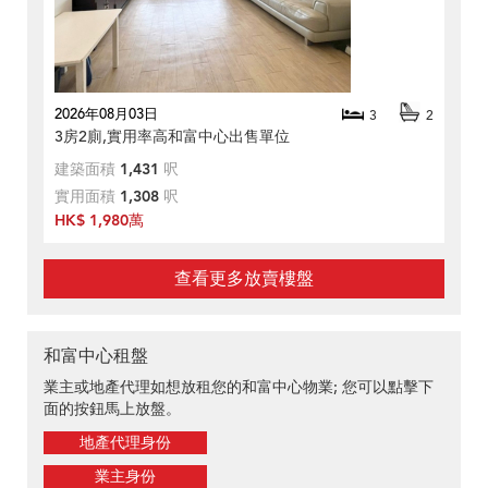
2026年08月03日
3
2
3房2廁,實用率高和富中心出售單位
建築面積
1,431
呎
實用面積
1,308
呎
HK$ 1,980萬
查看更多放賣樓盤
和富中心租盤
業主或地產代理如想放租您的和富中心物業; 您可以點擊下
面的按鈕馬上放盤。
地產代理身份
業主身份