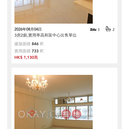
2026年08月04日
3
2
3房2廁,實用率高和富中心出售單位
建築面積
846
呎
實用面積
733
呎
HK$ 1,130萬