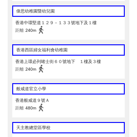
偉思幼稚園暨幼兒園
香港中環堅道１２９－１３３號地下及１樓
距離
240m
香港西區婦女福利會幼稚園
香港上環必列啫士街６０號地下 １樓及３樓
距離
240m
般咸道官立小學
香港般咸道９號Ａ
距離
480m
天主教總堂區學校