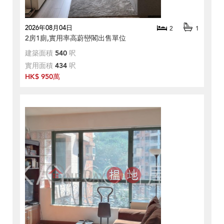
2026年08月04日
2
1
2房1廁,實用率高蔚巒閣出售單位
建築面積
540
呎
實用面積
434
呎
HK$ 950萬