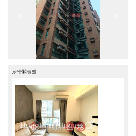
<
>
蔚巒閣賣盤