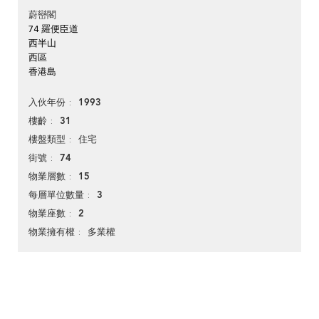
蔚巒閣
74 羅便臣道
西半山
西區
香港島
1993
入伙年份
31
樓齡
住宅
樓盤類型
74
街號
15
物業層數
3
每層單位數量
2
物業座數
多業權
物業擁有權