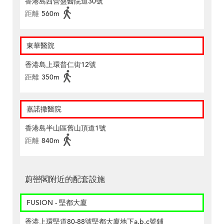
香港島西營盤醫院道30號
距離
560m
東華醫院
香港島上環普仁街12號
距離
350m
嘉諾撒醫院
香港島半山區舊山頂道1號
距離
840m
蔚巒閣附近的配套設施
FUSION - 堅都大廈
香港上環堅道80-88號堅都大廈地下a,b,c號鋪