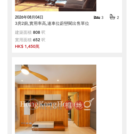
2026年08月04日
3
2
3房2廁,實用率高,連車位蔚巒閣出售單位
建築面積
808
呎
實用面積
652
呎
HK$ 1,450萬