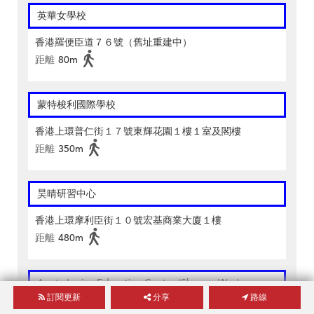
英華女學校
香港羅便臣道７６號（舊址重建中）
距離
80m
蒙特梭利國際學校
香港上環普仁街１７號東輝花園１樓１室及閣樓
距離
350m
昊晴研習中心
香港上環摩利臣街１０號宏基商業大廈１樓
距離
480m
Aunty Lavina Education Centre (Sheung Wan)
訂閱更新
分享
路線
香港上環皇后大道中３０５－３１３號永業中心１樓Ａ