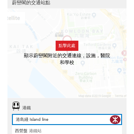
蔚巒閣的交通站點
點擊此處
顯示蔚巒閣附近的交通連線，設施，醫院
和學校
港鐵
港島綫 Island line
西營盤
港鐵站