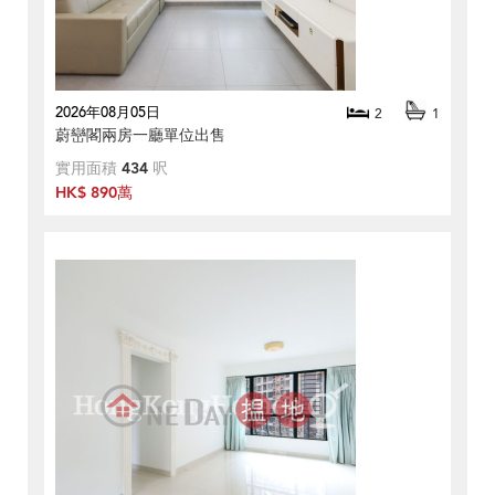
2026年08月05日
2
1
蔚巒閣兩房一廳單位出售
實用面積
434
呎
HK$ 890萬