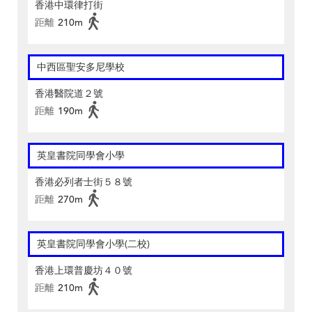
香港中環律打街
距離
210m
中西區聖安多尼學校
香港醫院道２號
距離
190m
英皇書院同學會小學
香港必列者士街５８號
距離
270m
英皇書院同學會小學(二校)
香港上環普慶坊４０號
距離
210m