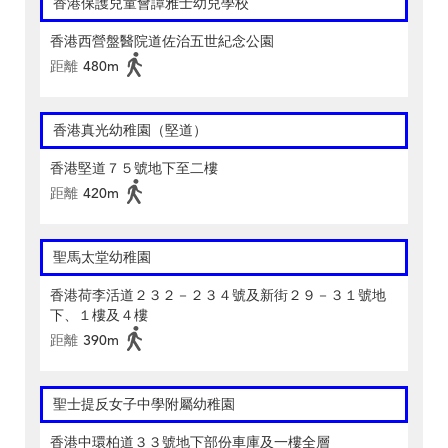
香港保護兒童會譚雅士幼兒學校
香港西營盤醫院道佐治五世紀念公園
距離
480m
香港真光幼稚園（堅道）
香港堅道７５號地下至二樓
距離
420m
聖馬太堂幼稚園
香港荷李活道２３２－２３４號及新街２９－３１號地
下、１樓及４樓
距離
390m
聖士提反女子中學附屬幼稚園
香港中環柏道３３號地下部份車庫及一樓全層