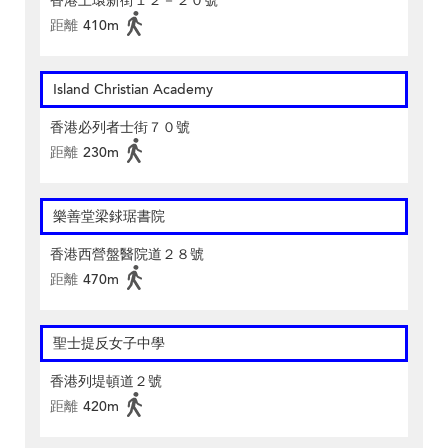
香港上環新街１２－２０號
距離
410m
Island Christian Academy
香港必列者士街７０號
距離
230m
樂善堂梁銶琚書院
香港西營盤醫院道２８號
距離
470m
聖士提反女子中學
香港列堤頓道２號
距離
420m