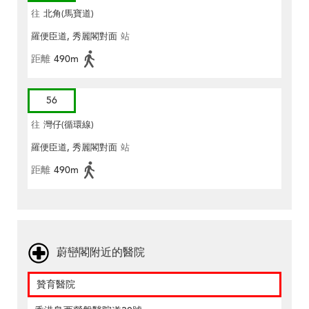
往
北角(馬寶道)
羅便臣道, 秀麗閣對面
站
距離
490m
56
往
灣仔(循環線)
羅便臣道, 秀麗閣對面
站
距離
490m
蔚巒閣附近的醫院
贊育醫院