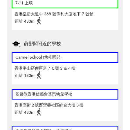
7-11 上環
香港皇后大道中 368 號偉利大廈地下 7 號舖
距離
430m
蔚巒閣附近的學校
Carmel School (幼稚園部)
香港半山羅便臣道７０號３＆４樓
距離
180m
基督教香港信義會基恩幼兒學校
香港高街２號西營盤社區綜合大樓３樓
距離
480m