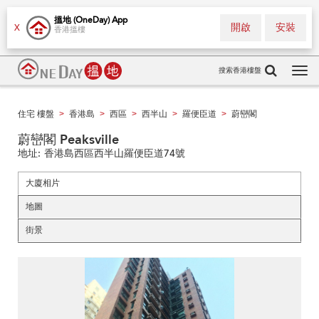
搵地 (OneDay) App
開啟
安裝
X
香港搵樓
搜索香港樓盤
Tog
navi
住宅 樓盤
香港島
西區
西半山
羅便臣道
蔚巒閣
>
>
>
>
>
蔚巒閣 Peaksville
地址:
香港島西區西半山羅便臣道74號
大廈相片
地圖
街景