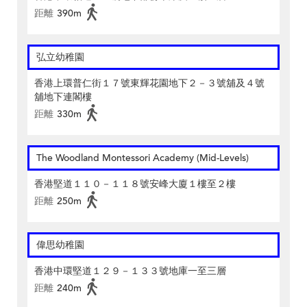
距離
390m
弘立幼稚園
香港上環普仁街１７號東輝花園地下２－３號舖及４號
舖地下連閣樓
距離
330m
The Woodland Montessori Academy (Mid-Levels)
香港堅道１１０－１１８號安峰大廈１樓至２樓
距離
250m
偉思幼稚園
香港中環堅道１２９－１３３號地庫一至三層
距離
240m