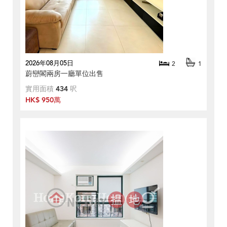
2026年08月05日
2
1
蔚巒閣兩房一廳單位出售
實用面積
434
呎
HK$ 950萬