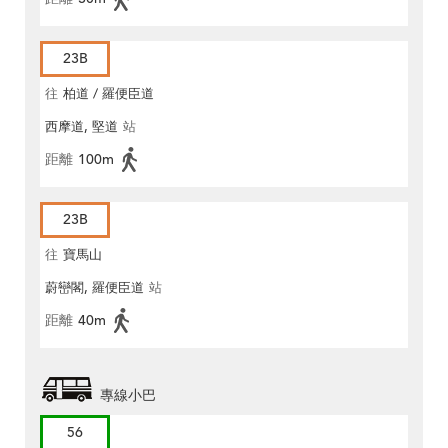
23B
往
柏道 / 羅便臣道
西摩道, 堅道
站
距離
100m
23B
往
寶馬山
蔚巒閣, 羅便臣道
站
距離
40m
專線小巴
56