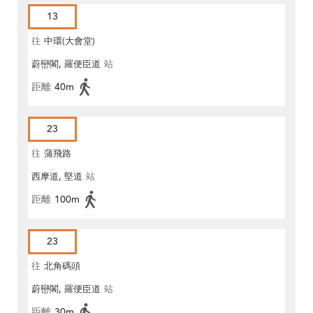
13
往
中環(大會堂)
蔚巒閣, 羅便臣道
站
距離
40m
23
往
蒲飛路
西摩道, 堅道
站
距離
100m
23
往
北角碼頭
蔚巒閣, 羅便臣道
站
距離
30m