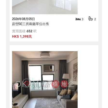
2026年08月05日
3
2
蔚巒閣三房兩廳單位出售
實用面積
652
呎
HK$ 1,398萬