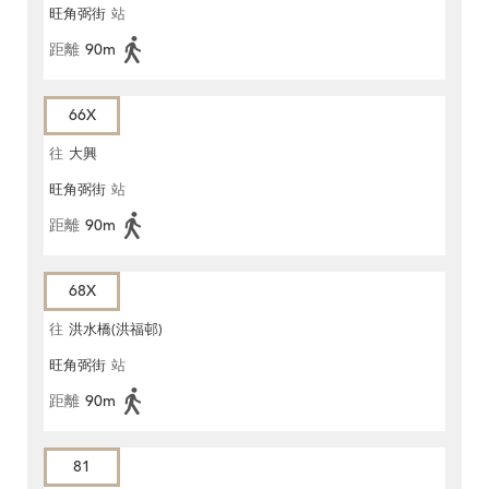
旺角弼街
站
距離
90m
66X
往
大興
旺角弼街
站
距離
90m
68X
往
洪水橋(洪福邨)
旺角弼街
站
距離
90m
81