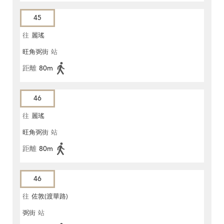
45
往
麗瑤
旺角弼街
站
距離
80m
46
往
麗瑤
旺角弼街
站
距離
80m
46
往
佐敦(渡華路)
弼街
站