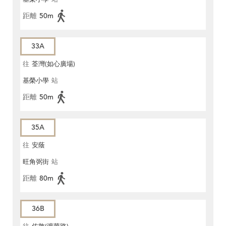
距離
50m
33A
往
荃灣(如心廣場)
基榮小學
站
距離
50m
35A
往
安蔭
旺角弼街
站
距離
80m
36B