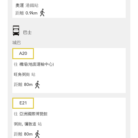
奧運
港鐵站
距離
0.9km
巴士
城巴
A20
往
機場(地面運輸中心)
旺角弼街
站
距離
80m
E21
往
亞洲國際博覽館
弼街, 彌敦道
站
距離
80m