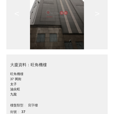
<
>
大廈資料：旺角機樓
旺角機樓
37 弼街
太子
油尖旺
九龍
寫字樓
樓盤類型
37
街號