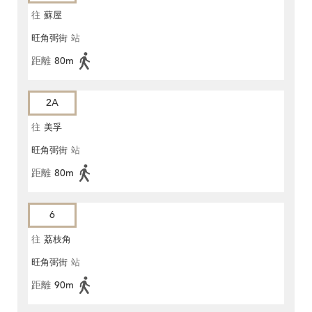
往
蘇屋
旺角弼街
站
距離
80m
2A
往
美孚
旺角弼街
站
距離
80m
6
往
荔枝角
旺角弼街
站
距離
90m