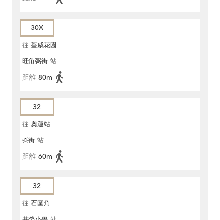
30X
往
荃威花園
旺角弼街
站
距離
80m
32
往
奧運站
弼街
站
距離
60m
32
往
石圍角
基榮小學
站