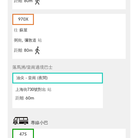
距離
80m
970X
往
蘇屋
弼街, 彌敦道
站
距離
80m
落馬洲/皇崗過境巴士
油尖 - 皇崗 (夜間)
上海街730號對出
站
距離
60m
專線小巴
47S