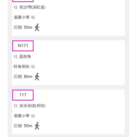
往
長沙灣(深旺道)
基榮小學
站
距離
50m
N171
往
荔枝角
旺角弼街
站
距離
80m
117
往
深水埗(欽州街)
基榮小學
站
距離
50m