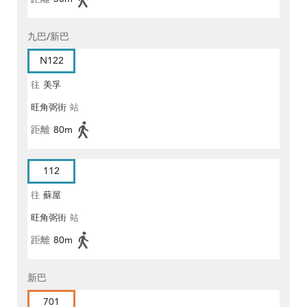
九巴/新巴
N122
往
美孚
旺角弼街
站
距離
80m
112
往
蘇屋
旺角弼街
站
距離
80m
新巴
701