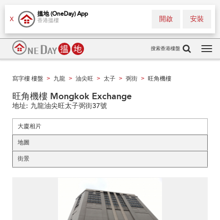
搵地 (OneDay) App
開啟
安裝
X
香港搵樓
搜索香港樓盤
Tog
navi
寫字樓 樓盤
九龍
油尖旺
太子
弼街
旺角機樓
>
>
>
>
>
旺角機樓 Mongkok Exchange
地址:
九龍油尖旺太子弼街37號
大廈相片
地圖
街景