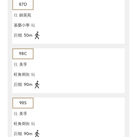
87D
往
錦英苑
基榮小學
站
距離
50m
98C
往
美孚
旺角弼街
站
距離
90m
98S
往
美孚
旺角弼街
站
距離
90m