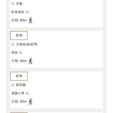
往
禾輋
旺角弼街
站
距離
80m
87B
往
大角咀(維港灣)
弼街
站
距離
60m
87B
往
新田圍
基榮小學
站
距離
50m