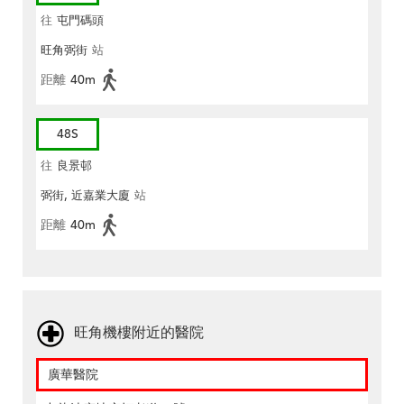
往
屯門碼頭
旺角弼街
站
距離
40m
48S
往
良景邨
弼街, 近嘉業大廈
站
距離
40m
旺角機樓附近的醫院
廣華醫院