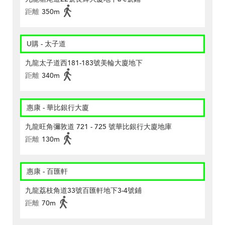
距離
350m
U購 - 太子道
九龍太子道西181-183號美輪大廈地下
距離
340m
惠康 - 華比銀行大廈
九龍旺角彌敦道 721 - 725 號華比銀行大廈地庫
距離
130m
惠康 - 百匯軒
九龍荔枝角道33號百匯軒地下3-4號鋪
距離
70m