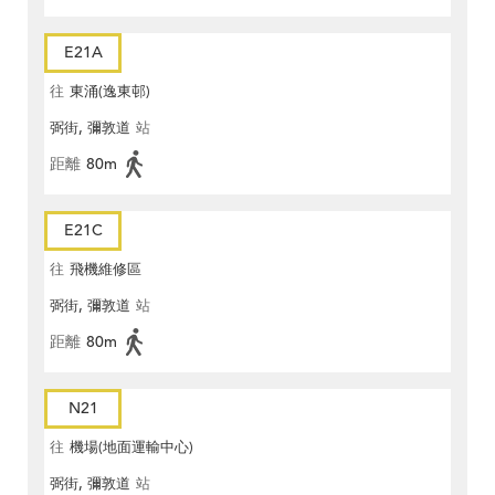
E21A
往
東涌(逸東邨)
弼街, 彌敦道
站
距離
80m
E21C
往
飛機維修區
弼街, 彌敦道
站
距離
80m
N21
往
機場(地面運輸中心)
弼街, 彌敦道
站