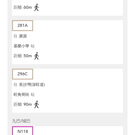
距離
60m
281A
往
廣源
基榮小學
站
距離
50m
296C
往
長沙灣(深旺道)
旺角弼街
站
距離
90m
九巴/城巴
N118