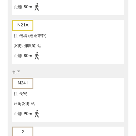
距離
80m
N21A
往
機場 (經逸東邨)
弼街, 彌敦道
站
距離
80m
九巴
N241
往
長宏
旺角弼街
站
距離
90m
2