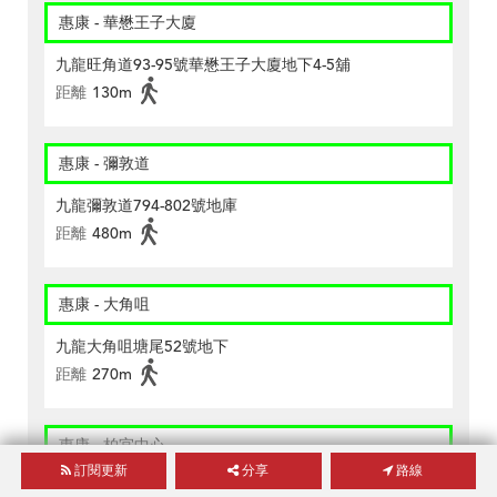
惠康 - 華懋王子大廈
九龍旺角道93-95號華懋王子大廈地下4-5舖
距離
130m
惠康 - 彌敦道
九龍彌敦道794-802號地庫
距離
480m
惠康 - 大角咀
九龍大角咀塘尾52號地下
距離
270m
惠康 - 柏宜中心
訂閱更新
分享
路線
九龍旺角彌敦道771-775柏宜中心2號地舖及地庫