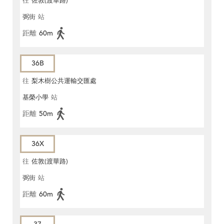
往
佐敦(渡華路)
弼街
站
距離
60m
36B
往
梨木樹公共運輸交匯處
基榮小學
站
距離
50m
36X
往
佐敦(渡華路)
弼街
站
距離
60m