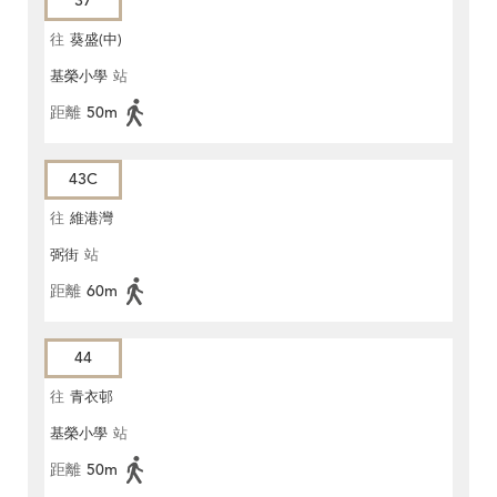
37
往
葵盛(中)
基榮小學
站
距離
50m
43C
往
維港灣
弼街
站
距離
60m
44
往
青衣邨
基榮小學
站
距離
50m