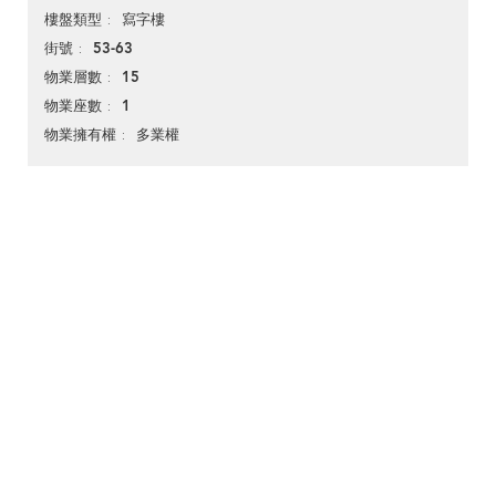
寫字樓
樓盤類型
53-63
街號
15
物業層數
1
物業座數
多業權
物業擁有權