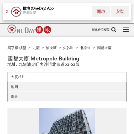
搵地 (OneDay) App
開啟
安裝
X
香港搵樓
搜索香港樓盤
Tog
navi
寫字樓 樓盤
九龍
油尖旺
尖沙咀
北京道
國都大廈
>
>
>
>
>
國都大廈 Metropole Building
地址:
九龍油尖旺尖沙咀北京道53-63號
大廈相片
地圖
街景