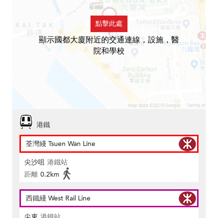
點擊此處
顯示國都大廈附近的交通連線，設施，醫
院和學校
港鐵
荃灣綫 Tsuen Wan Line
尖沙咀
港鐵站
距離
0.2km
西鐵綫 West Rail Line
尖東
港鐵站