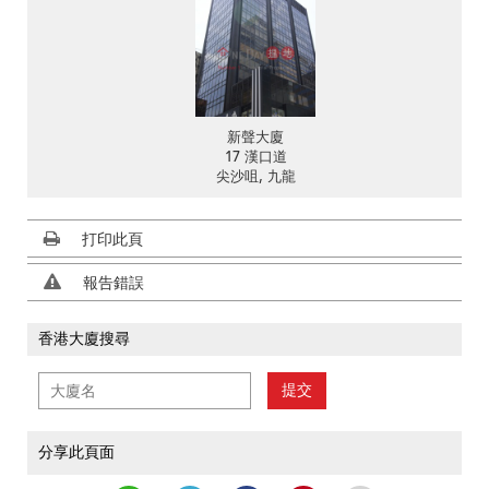
新聲大廈
17 漢口道
尖沙咀, 九龍
打印此頁
報告錯誤
香港大廈搜尋
提交
分享此頁面