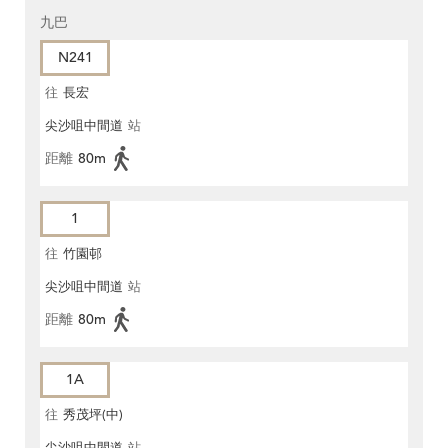
九巴
N241
往
長宏
尖沙咀中間道
站
距離
80m
1
往
竹園邨
尖沙咀中間道
站
距離
80m
1A
往
秀茂坪(中)