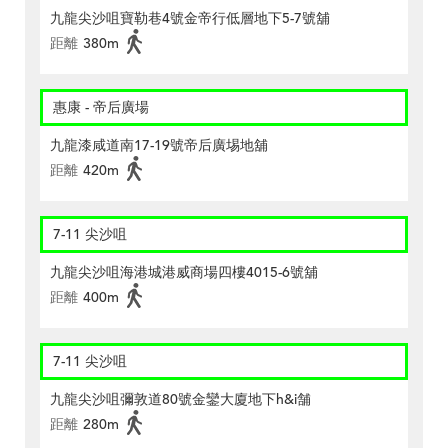
九龍尖沙咀寶勒巷4號金帝行低層地下5-7號舖
距離
380m
惠康 - 帝后廣場
九龍漆咸道南17-19號帝后廣埸地舖
距離
420m
7-11 尖沙咀
九龍尖沙咀海港城港威商場四樓4015-6號舖
距離
400m
7-11 尖沙咀
九龍尖沙咀彌敦道80號金鑾大廈地下h&i舗
距離
280m