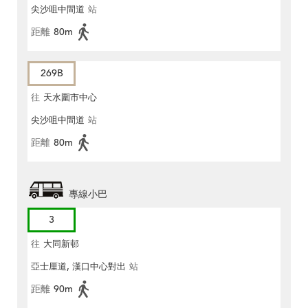
尖沙咀中間道
站
距離
80m
269B
往
天水圍市中心
尖沙咀中間道
站
距離
80m
專線小巴
3
往
大同新邨
亞士厘道, 漢口中心對出
站
距離
90m