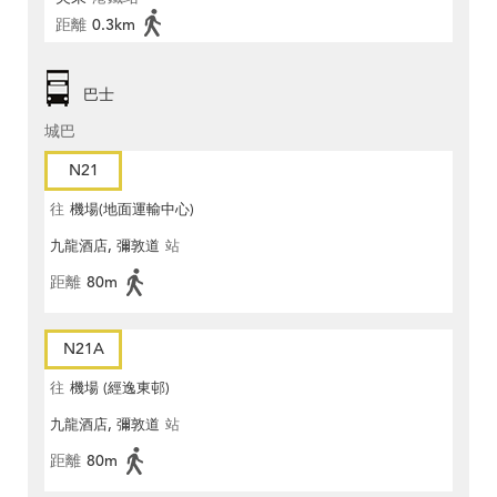
距離
0.3km
巴士
城巴
N21
往
機場(地面運輸中心)
九龍酒店, 彌敦道
站
距離
80m
N21A
往
機場 (經逸東邨)
九龍酒店, 彌敦道
站
距離
80m