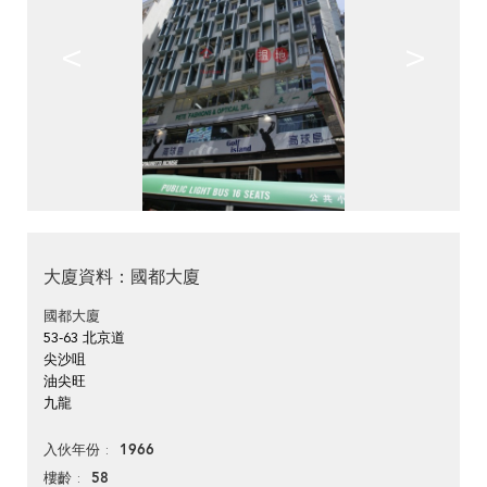
<
>
大廈資料：國都大廈
國都大廈
53-63 北京道
尖沙咀
油尖旺
九龍
1966
入伙年份
58
樓齡