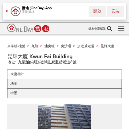
搵地 (OneDay) App
開啟
安裝
X
香港搵樓
搜索香港樓盤
Tog
navi
寫字樓 樓盤
九龍
油尖旺
尖沙咀
加連威老道
昆輝大廈
>
>
>
>
>
昆輝大廈 Kwun Fai Building
地址:
九龍油尖旺尖沙咀加連威老道8號
大廈相片
地圖
街景