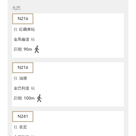
九巴
N216
往
紅磡車站
金馬倫道
站
距離
90m
N216
往
油塘
金巴利道
站
距離
100m
N241
往
長宏