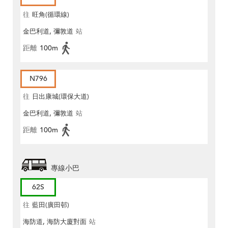
往
旺角(循環線)
金巴利道, 彌敦道
站
距離
100m
N796
往
日出康城(環保大道)
金巴利道, 彌敦道
站
距離
100m
專線小巴
62S
往
藍田(廣田邨)
海防道, 海防大廈對面
站