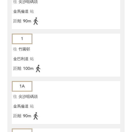
往
尖沙咀碼頭
金馬倫道
站
距離
90m
1
往
竹園邨
金巴利道
站
距離
100m
1A
往
尖沙咀碼頭
金馬倫道
站
距離
90m