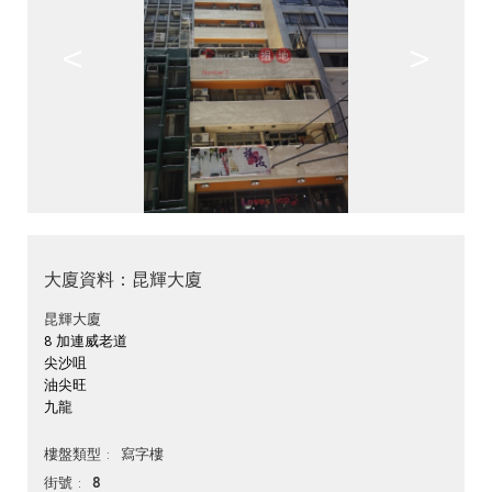
<
>
大廈資料：昆輝大廈
昆輝大廈
8 加連威老道
尖沙咀
油尖旺
九龍
寫字樓
樓盤類型
8
街號