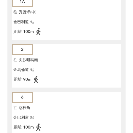
1A
往
秀茂坪(中)
金巴利道
站
距離
100m
2
往
尖沙咀碼頭
金馬倫道
站
距離
90m
6
往
荔枝角
金巴利道
站
距離
100m