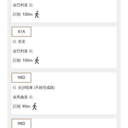
金巴利道
站
距離
100m
41A
往
長安
金巴利道
站
距離
100m
98D
往
尖沙咀東 (不經培成路)
金馬倫道
站
距離
90m
98D