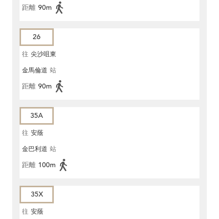
距離
90m
26
往
尖沙咀東
金馬倫道
站
距離
90m
35A
往
安蔭
金巴利道
站
距離
100m
35X
往
安蔭