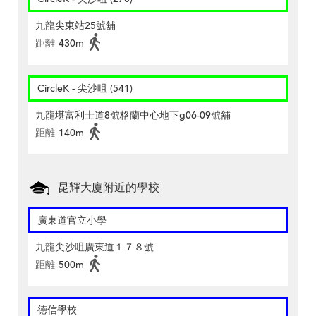
九龍尖東站25號舖
距離
430m
CircleK - 尖沙咀 (541)
九龍堪富利士道8號格蘭中心地下g06-09號舖
距離
140m
昆輝大廈附近的學校
廣東道官立小學
九龍尖沙咀廣東道１７８號
距離
500m
德信學校