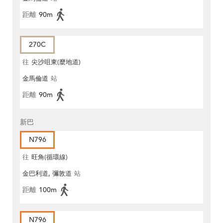
距離
90m
270C
往
尖沙咀東(麼地道)
金馬倫道
站
距離
90m
新巴
N796
往
旺角(循環線)
金巴利道, 彌敦道
站
距離
100m
N796