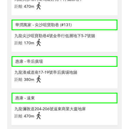
距離
470m
華潤萬家 - 尖沙咀寶勒巷 (#131)
九龍尖沙咀寶勒巷4號金帝行低層地下5-7號舖
距離
170m
惠康 - 帝后廣場
九龍漆咸道南17-19號帝后廣埸地舖
距離
380m
惠康 - 遠東
九龍彌敦道204-206號遠東商業大廈地庫
距離
470m