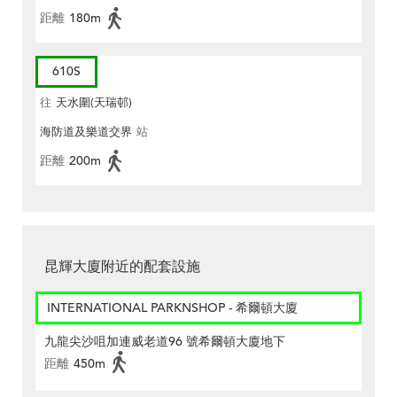
距離
180m
610S
往
天水圍(天瑞邨)
海防道及樂道交界
站
距離
200m
昆輝大廈附近的配套設施
INTERNATIONAL PARKNSHOP - 希爾頓大廈
九龍尖沙咀加連威老道96 號希爾頓大廈地下
距離
450m