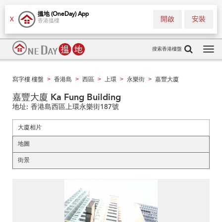
搵地 (OneDay) App
開啟
安裝
X
香港搵樓
搜索香港樓盤
Tog
navi
寫字樓 樓盤
香港島
西區
上環
永樂街
嘉豐大廈
>
>
>
>
>
嘉豐大廈 Ka Fung Building
地址:
香港島西區上環永樂街187號
大廈相片
地圖
街景