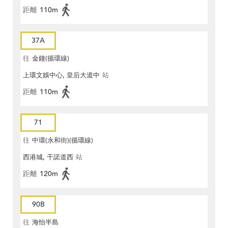
距離
110m
37A
往
金鐘(循環線)
上環文娛中心, 皇后大道中
站
距離
110m
71
往
中環(永和街)(循環線)
西港城, 干諾道西
站
距離
120m
90B
往
海怡半島