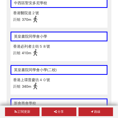
中西區聖安多尼學校
香港醫院道２號
距離
370m
英皇書院同學會小學
香港必列者士街５８號
距離
410m
英皇書院同學會小學(二校)
香港上環普慶坊４０號
距離
340m
新會商會學校
訂閱更新
分享
路線
香港上環居賢坊１號