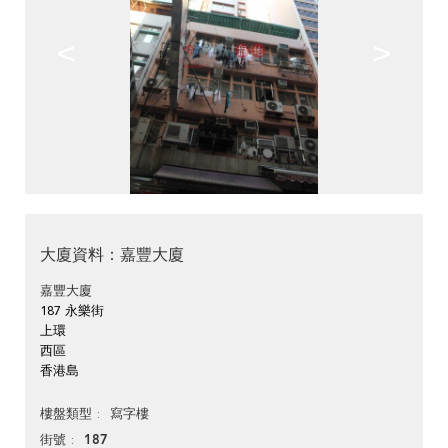
<
>
大廈資料：嘉豐大廈
嘉豐大廈
187 永樂街
上環
西區
香港島
寫字樓
樓盤類型
187
街號