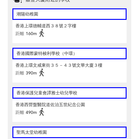
潮陽幼稚園
香港上環德輔道西３８號２字樓
距離
160m
香港國際蒙特梭利學校（中環）
香港上環文咸東街３５－４３號文華大廈３樓
距離
390m
香港保護兒童會譚雅士幼兒學校
香港西營盤醫院道佐治五世紀念公園
距離
490m
聖馬太堂幼稚園