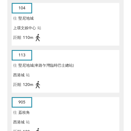
104
往
堅尼地城
上環文娛中心
站
距離
110m
113
往
堅尼地城(卑路乍灣臨時巴士總站)
西港城
站
距離
120m
905
往
荔枝角
西港城
站