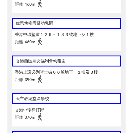
距離
460m
偉思幼稚園暨幼兒園
香港中環堅道１２９－１３３號地下及１樓
距離
460m
香港西區婦女福利會幼稚園
香港上環必列啫士街６０號地下 １樓及３樓
距離
390m
天主教總堂區學校
香港中環律打街
距離
370m