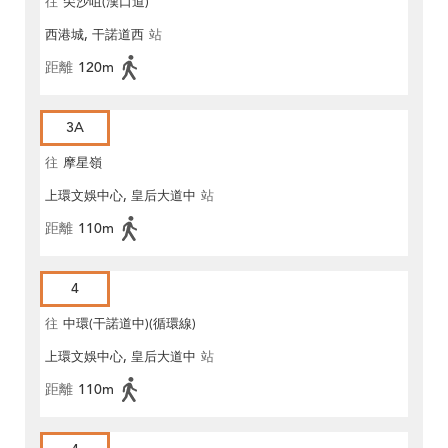
往
尖沙咀(漢口道)
西港城, 干諾道西
站
距離
120m
3A
往
摩星嶺
上環文娛中心, 皇后大道中
站
距離
110m
4
往
中環(干諾道中)(循環線)
上環文娛中心, 皇后大道中
站
距離
110m