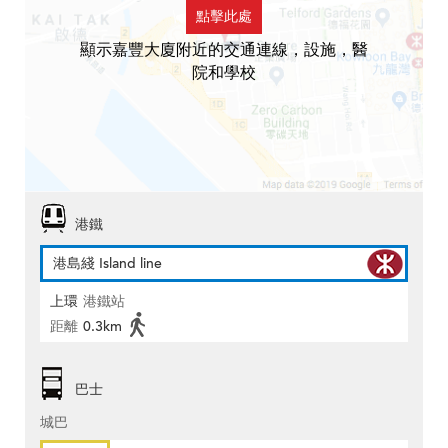
點擊此處
顯示嘉豐大廈附近的交通連線，設施，醫
院和學校
港鐵
港島綫 Island line
上環
港鐵站
距離
0.3km
巴士
城巴