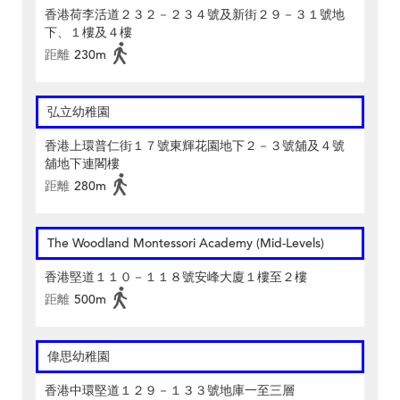
香港荷李活道２３２－２３４號及新街２９－３１號地
下、１樓及４樓
距離
230m
弘立幼稚園
香港上環普仁街１７號東輝花園地下２－３號舖及４號
舖地下連閣樓
距離
280m
The Woodland Montessori Academy (Mid-Levels)
香港堅道１１０－１１８號安峰大廈１樓至２樓
距離
500m
偉思幼稚園
香港中環堅道１２９－１３３號地庫一至三層