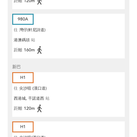
距離
120m
980A
往
灣仔(軒尼詩道)
港澳碼頭
站
距離
160m
新巴
H1
往
尖沙咀 (漢口道)
西港城, 干諾道西
站
距離
120m
H1