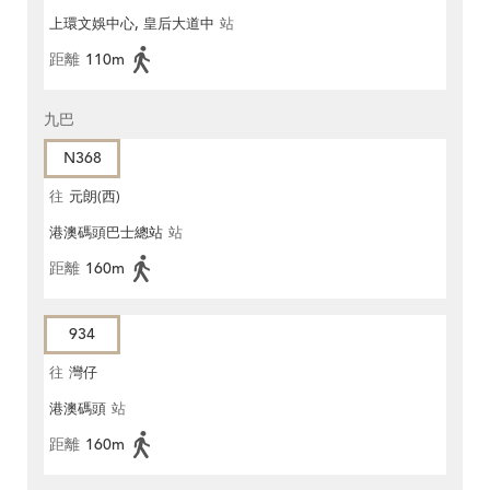
上環文娛中心, 皇后大道中
站
距離
110m
九巴
N368
往
元朗(西)
港澳碼頭巴士總站
站
距離
160m
934
往
灣仔
港澳碼頭
站
距離
160m