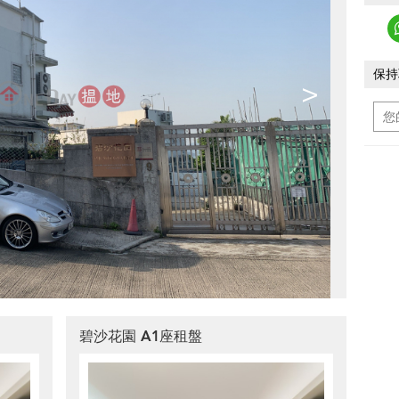
保持
>
碧沙花園 A1座租盤