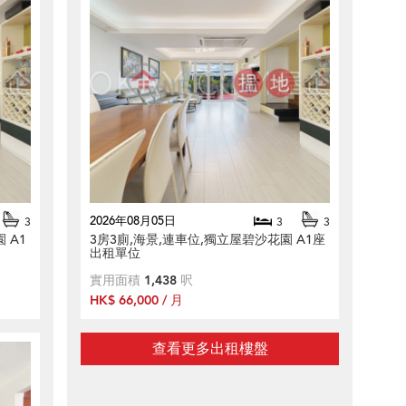
2026年08月05日
3
3
3
 A1
3房3廁,海景,連車位,獨立屋碧沙花園 A1座
出租單位
實用面積
1,438
呎
HK$ 66,000 / 月
查看更多出租樓盤