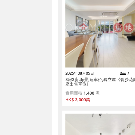
2026年08月05日
3
3房3廁,海景,連車位,獨立屋《碧沙花園
座出售單位》
實用面積
1,438
呎
HK$ 3,000萬