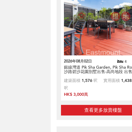
2026年08月02日
4
銀線灣道 Pik Sha Garden, Pik Sha R
沙路碧沙花園別墅出售-高尚地段 出
建築面積
1,576
呎
實用面積
1,438
呎
HK$ 3,000萬
查看更多放賣樓盤