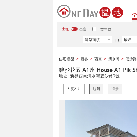
出租
出售
業主盤
建築面績
由
最細
住宅 樓盤
新界
西貢
清水灣
碧沙路
>
>
>
>
碧沙花園 A1座 House A1 Pik Sh
地址:
新界西貢清水灣碧沙路9號
大廈相片
地圖
街景