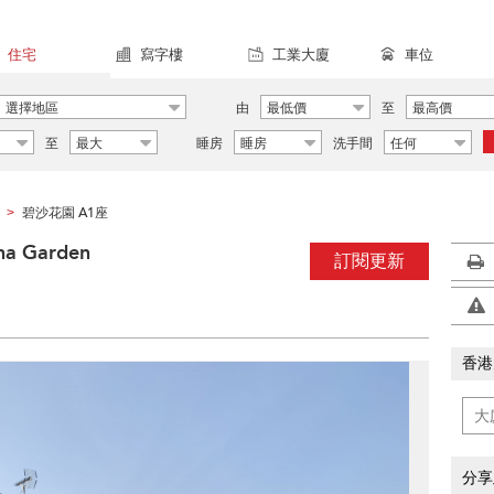
住宅
寫字樓
工業大廈
車位
選擇地區
由
最低價
至
最高價
至
最大
睡房
睡房
洗手間
任何
碧沙花園 A1座
>
a Garden
訂閱更新
香港
分享