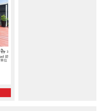
3
oad 碧
售單位