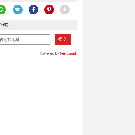
聯繫
提交
Powered by
Sendsmith