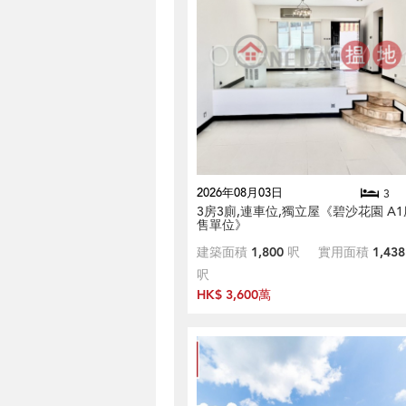
2026年08月03日
3
3房3廁,連車位,獨立屋《碧沙花園 A
售單位》
建築面積
1,800
呎
實用面積
1,438
呎
HK$ 3,600萬