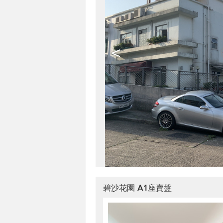
<
碧沙花園 A1座賣盤