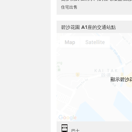
住宅出售
碧沙花園 A1座的交通站點
顯示碧沙
巴士