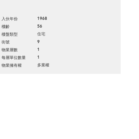
1968
入伙年份
56
樓齡
住宅
樓盤類型
9
街號
1
物業層數
1
每層單位數量
多業權
物業擁有權