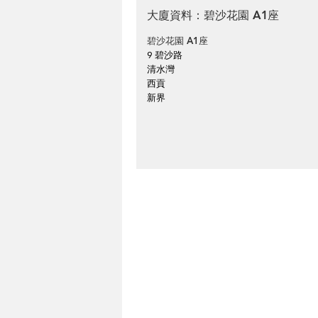
大廈資料：碧沙花園 A1座
碧沙花園 A1座
9 碧沙路
清水灣
西貢
新界