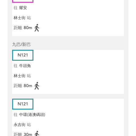
往
耀安
林士街
站
距離
80m
九巴/新巴
N121
往
牛頭角
林士街
站
距離
80m
N121
往
中環(港澳碼頭)
永吉街
站
距離
30m