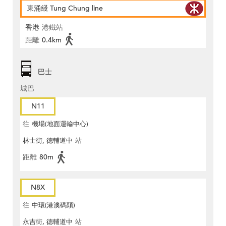
東涌綫 Tung Chung line
香港
港鐵站
距離
0.4km
巴士
城巴
N11
往
機場(地面運輸中心)
林士街, 德輔道中
站
距離
80m
N8X
往
中環(港澳碼頭)
永吉街, 德輔道中
站