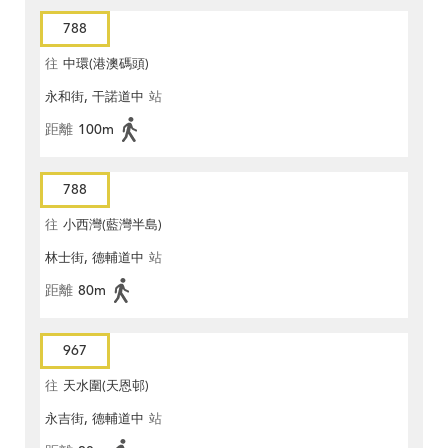
788
往
中環(港澳碼頭)
永和街, 干諾道中
站
距離
100m
788
往
小西灣(藍灣半島)
林士街, 德輔道中
站
距離
80m
967
往
天水圍(天恩邨)
永吉街, 德輔道中
站