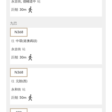
永吉街, 德輔道中
站
距離
30m
九巴
N368
往
中環(港澳碼頭)
永吉街
站
距離
30m
N368
往
元朗(西)
永和街
站
距離
50m