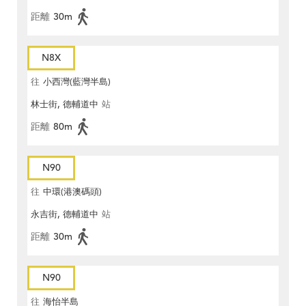
距離
30m
N8X
往
小西灣(藍灣半島)
林士街, 德輔道中
站
距離
80m
N90
往
中環(港澳碼頭)
永吉街, 德輔道中
站
距離
30m
N90
往
海怡半島