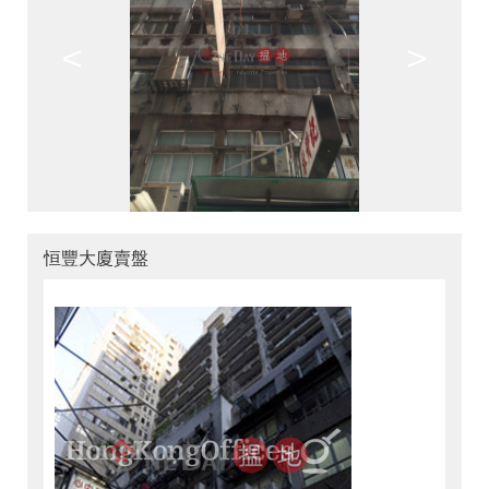
<
>
恒豐大廈賣盤