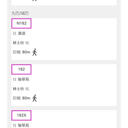
九巴/城巴
N182
往
廣源
林士街
站
距離
80m
182
往
愉翠苑
林士街
站
距離
80m
182X
往
愉翠苑