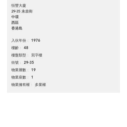
恒豐大廈
29-35 永吉街
中環
西區
香港島
1976
入伙年份
48
樓齡
寫字樓
樓盤類型
29-35
街號
19
物業層數
1
物業座數
多業權
物業擁有權