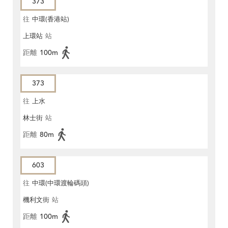
373
往
中環(香港站)
上環站
站
距離
100m
373
往
上水
林士街
站
距離
80m
603
往
中環(中環渡輪碼頭)
機利文街
站
距離
100m