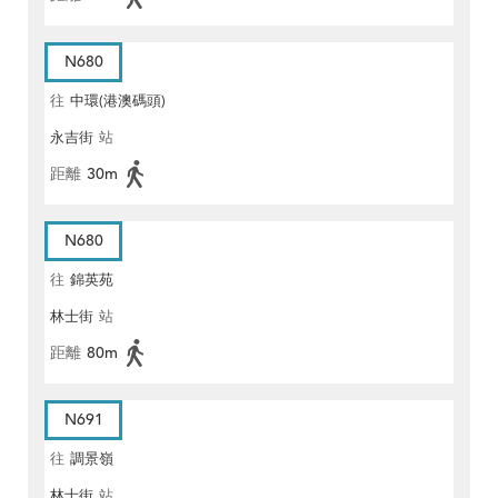
N680
往
中環(港澳碼頭)
永吉街
站
距離
30m
N680
往
錦英苑
林士街
站
距離
80m
N691
往
調景嶺
林士街
站