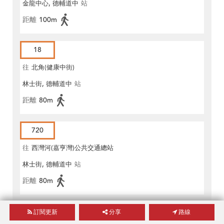
金龍中心, 德輔道中
站
距離
100m
18
往
北角(健康中街)
林士街, 德輔道中
站
距離
80m
720
往
西灣河(嘉亨灣)公共交通總站
林士街, 德輔道中
站
距離
80m
720
訂閱更新
分享
路線