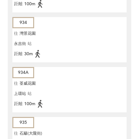
距離
100m
934
往
灣景花園
永吉街
站
距離
30m
934A
往
荃威花園
上環站
站
距離
100m
935
往
石籬(大隴街)