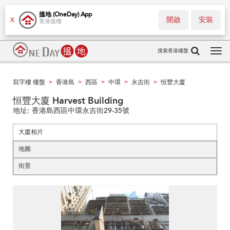
搵地 (OneDay) App
開啟
安裝
X
香港搵樓
搜索香港樓盤
Tog
navi
寫字樓 樓盤
香港島
西區
中環
永吉街
恒豐大廈
>
>
>
>
>
恒豐大廈 Harvest Building
地址:
香港島西區中環永吉街29-35號
大廈相片
地圖
街景