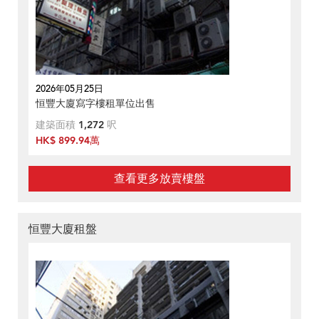
2026年05月25日
恒豐大廈寫字樓租單位出售
建築面積
1,272
呎
HK$ 899.94萬
查看更多放賣樓盤
恒豐大廈租盤