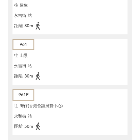
往
建生
永吉街
站
距離
30m
961
往
山景
永吉街
站
距離
30m
961P
往
灣仔(香港會議展覽中心)
永和街
站
距離
50m