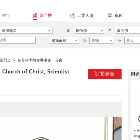
住宅
寫字樓
工業大廈
車位
選擇地區
由
最低價
至
最高價
建築面績
由
最細
至
最大
當勞道
基督科學教會香港第一分會
>
h of Christ, Scientist
訂閱更新
附近
中
中環