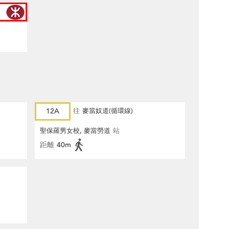
12A
往
麥當奴道(循環線)
聖保羅男女校, 麥當勞道
站
距離
40m