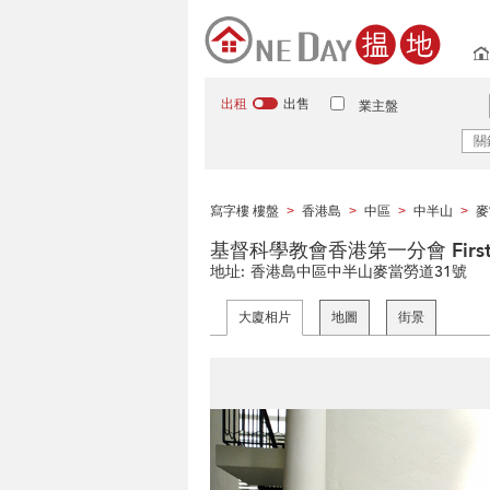
出租
出售
業主盤
寫字樓 樓盤
香港島
中區
中半山
麥
>
>
>
>
基督科學教會香港第一分會 First Churc
地址:
香港島中區中半山麥當勞道31號
大廈相片
地圖
街景