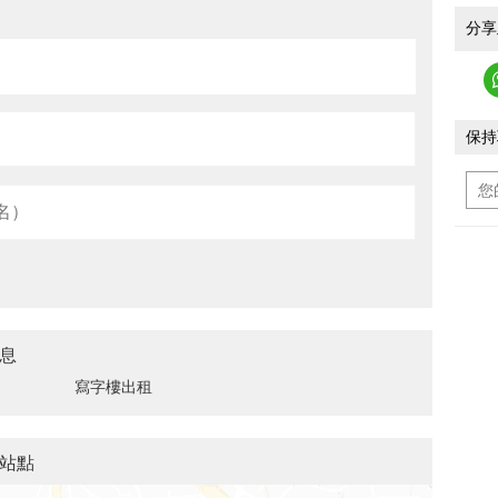
分享
保持
息
寫字樓出租
站點