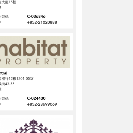
信大廈15樓
港
C-036846
照號碼
+852-21020888
話
tral
禮行12樓1201-05室
街43-55
環
C-024430
照號碼
+852-28699069
話