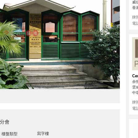
威
香
牌
電
>
Cen
余悅
雲咸
中
牌
電
分會
寫字樓
樓盤類型