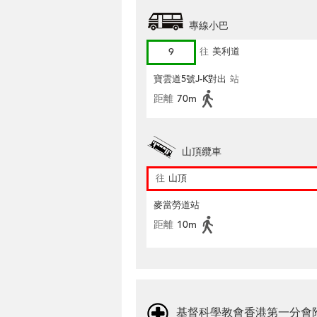
專線小巴
9
往
美利道
寶雲道5號J-K對出
站
距離
70m
山頂纜車
往
山頂
麥當勞道站
距離
10m
基督科學教會香港第一分會