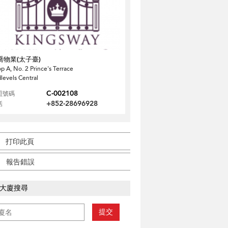
喬物業(太子臺)
p A, No. 2 Prince's Terrace
levels Central
C-002108
照號碼
+852-28696928
話
打印此頁
報告錯誤
大廈搜尋
提交