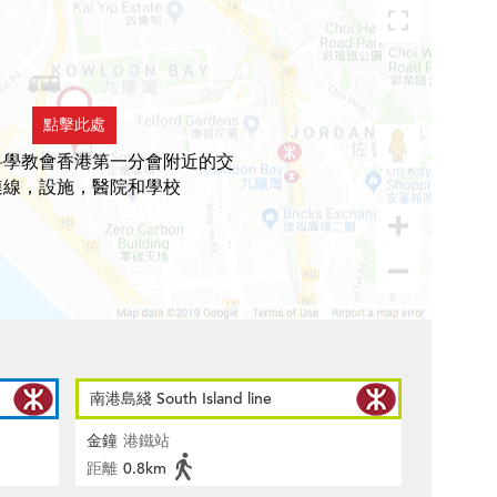
點擊此處
科學教會香港第一分會附近的交
連線，設施，醫院和學校
南港島綫 South Island line
金鐘
港鐵站
距離
0.8km