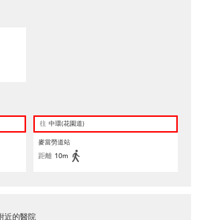
往
中環(花園道)
麥當勞道站
距離
10m
附近的醫院