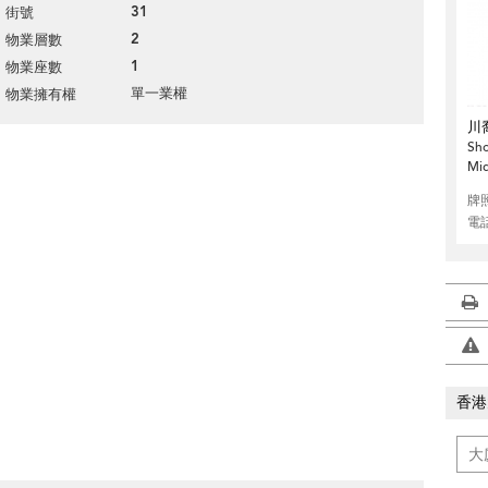
31
街號
2
物業層數
1
物業座數
單一業權
物業擁有權
川
Sho
Mid
牌
電
香港