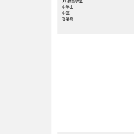
31 麥當勞道
中半山
中區
香港島