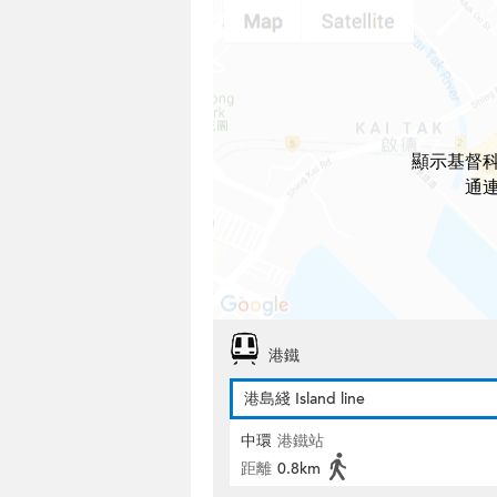
顯示基督
通
港鐵
港島綫 Island line
中環
港鐵站
距離
0.8km