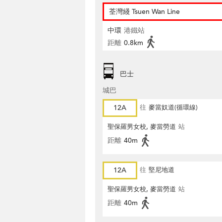
荃灣綫 Tsuen Wan Line
中環
港鐵站
距離
0.8km
巴士
城巴
12A
往
麥當奴道(循環線)
聖保羅男女校, 麥當勞道
站
距離
40m
12A
往
堅尼地道
聖保羅男女校, 麥當勞道
站
距離
40m