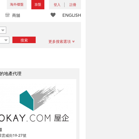
海外樓盤
放盤
登入
註冊
ENGLISH
商舖
搜索
更多搜索選項
的地產代理
環
雲咸街19-27號