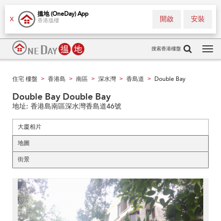
搵地 (OneDay) App
開啟
安裝
X
香港搵樓
搜索香港樓盤
Tog
navi
住宅 樓盤
香港島
南區
深水灣
香島道
Double Bay
>
>
>
>
>
Double Bay Double Bay
地址:
香港島南區深水灣香島道46號
大廈相片
地圖
街景