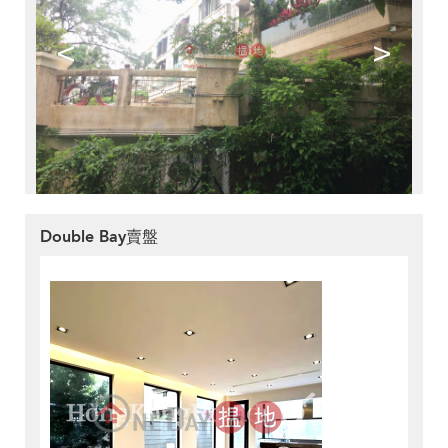
<
>
Double Bay賣盤