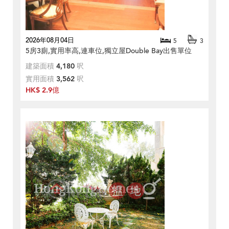
2026年08月04日
5
3
5房3廁,實用率高,連車位,獨立屋Double Bay出售單位
建築面積
4,180
呎
實用面積
3,562
呎
HK$ 2.9億