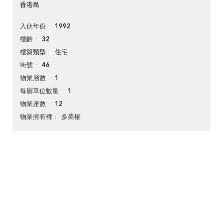
香港島
1992
入伙年份
32
樓齡
住宅
樓盤類型
46
街號
1
物業層數
1
每層單位數量
12
物業座數
多業權
物業擁有權