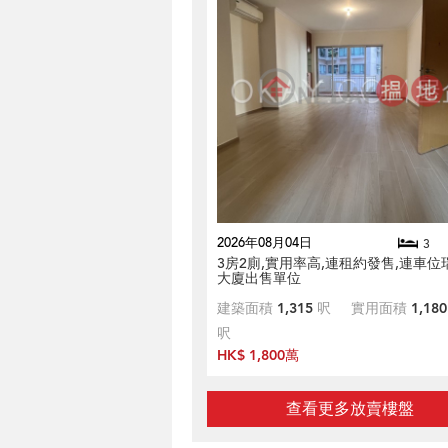
2026年08月04日
3
3房2廁,實用率高,連租約發售,連車位
大廈出售單位
建築面積
1,315
呎
實用面積
1,180
呎
HK$ 1,800萬
查看更多放賣樓盤