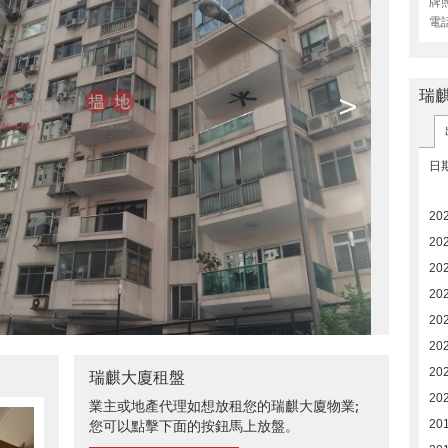
牌
電
瑞
>
日
20
20
20
20
20
20
20
瑞麒大廈租盤
20
業主或地產代理如想放租您的瑞麒大廈物業;
20
您可以點擊下面的按鈕馬上放盤。