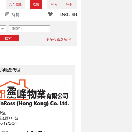
海外樓盤
放盤
登入
註冊
ENGLISH
商舖
搜索
更多搜索選項
的地產代理
營盤
諾道西118號
op 12Q G/F