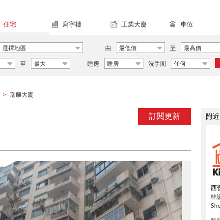
住宅
寫字樓
工業大廈
車位
選擇地區
由
最低價
至
最高價
至
最大
睡房
睡房
洗手間
任何
瑞麒大廈
>
訂閱更新
附近
西
幹
Sh