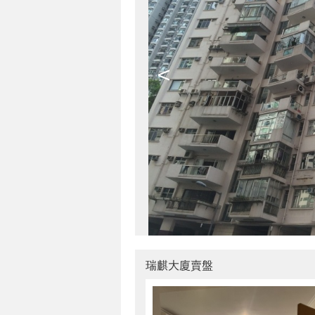
<
瑞麒大廈賣盤