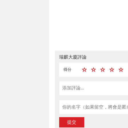
瑞麒大廈評論
得分
提交