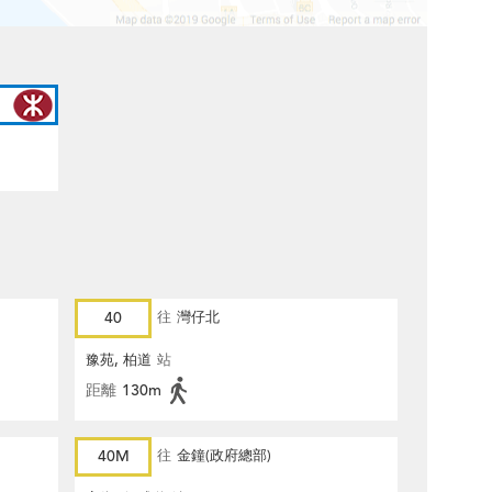
40
往
灣仔北
豫苑, 柏道
站
距離
130m
40M
往
金鐘(政府總部)