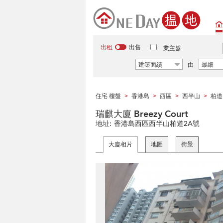
出租
出售
業主盤
建築面績
由
最細
住宅 樓盤
香港島
西區
西半山
柏道
>
>
>
>
瑞麒大廈 Breezy Court
地址:
香港島西區西半山柏道2A號
大廈相片
地圖
街景