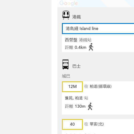
港鐵
港島綫 Island line
西營盤
港鐵站
距離
0.4km
巴士
城巴
12M
往
柏道(循環線)
豫苑, 柏道
站
距離
130m
40
往
華富(北)