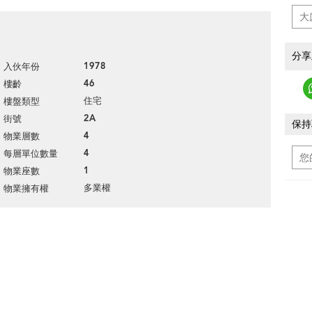
分享
1978
入伙年份
46
樓齡
住宅
樓盤類型
2A
街號
保持
4
物業層數
4
每層單位數量
1
物業座數
多業權
物業擁有權