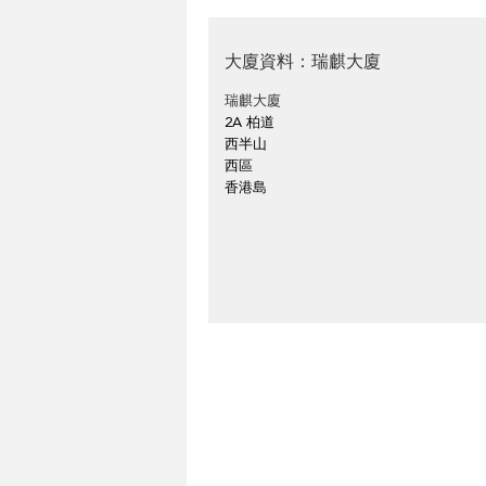
大廈資料：瑞麒大廈
瑞麒大廈
2A 柏道
西半山
西區
香港島