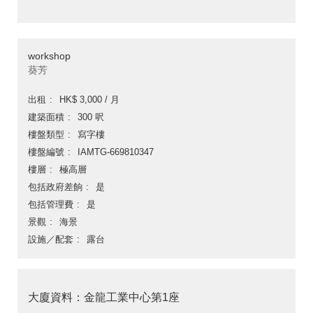
workshop
葵芳
出租
HK$ 3,000 / 月
建築面積
300 呎
樓盤類型
寫字樓
樓盤編號
IAMTG-669810347
樓層
極高層
包括政府差餉
是
包括管理費
是
景觀
海景
設施／配套
露台
大廈資料：金龍工業中心第1座