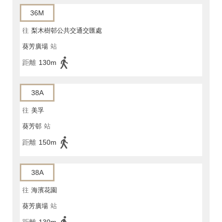
36M
往
梨木樹邨公共交通交匯處
葵芳廣場
站
距離
130m
38A
往
美孚
葵芳邨
站
距離
150m
38A
往
海濱花園
葵芳廣場
站