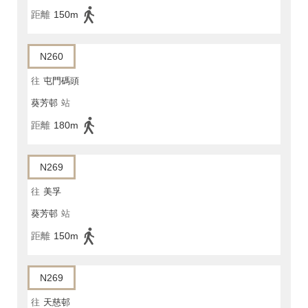
距離
150m
N260
往
屯門碼頭
葵芳邨
站
距離
180m
N269
往
美孚
葵芳邨
站
距離
150m
N269
往
天慈邨