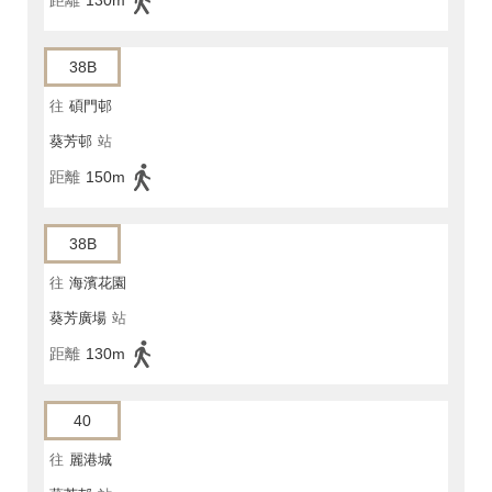
距離
130m
38B
往
碩門邨
葵芳邨
站
距離
150m
38B
往
海濱花園
葵芳廣場
站
距離
130m
40
往
麗港城