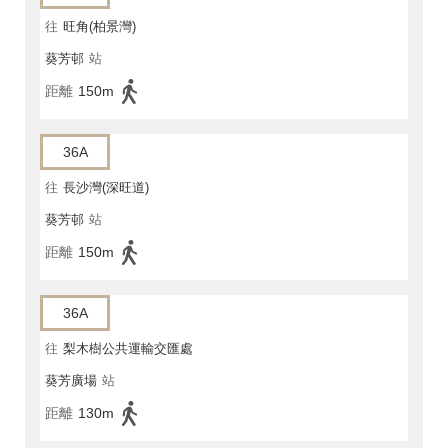
往
旺角(柏景灣)
葵芳邨
站
距離
150m
36A
往
長沙灣(深旺道)
葵芳邨
站
距離
150m
36A
往
梨木樹公共運輸交匯處
葵芳廣場
站
距離
130m