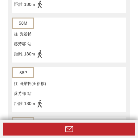
距離
180m
58M
往
良景邨
葵芳邨
站
距離
180m
58P
往
田景邨(田裕樓)
葵芳邨
站
距離
180m
59A
往
屯門碼頭