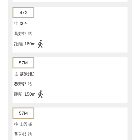
47X
往
秦石
葵芳邨
站
距離
180m
57M
往
荔景(北)
葵芳邨
站
距離
150m
57M
往
山景邨
葵芳邨
站