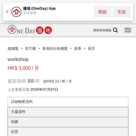
搵地 (OneDay) App
開啟
安裝
X
香港搵樓
搜索香港樓盤
Togg
navi
搵樓盤
>
寫字樓
>
香港的出租樓盤
>
葵青
>
葵芳
workshop
HK$ 3,000 / 月
建築面積
300
呎
@HK$ 10
/ 呎 / 月
上次更新日期
2026年07月07日
詳細物業資料
大廈資料
地圖
街景