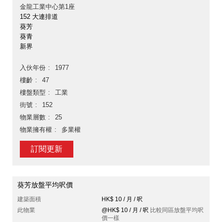
金龍工業中心第1座
152 大連排道
葵芳
葵青
新界
入伙年份
1977
樓齡
47
樓盤類型
工業
街號
152
物業層數
25
物業擁有權
多業權
訂閱更新
葵芳放盤平均呎價
建築面積
HK$ 10 / 月 / 呎
此物業
@HK$ 10 / 月 / 呎
比較同區放盤平均呎
價一樣