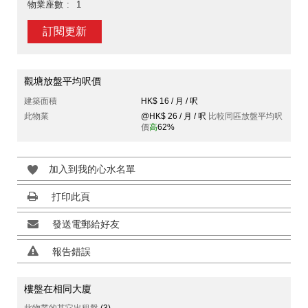
物業座數
1
訂閱更新
觀塘放盤平均呎價
建築面積
HK$ 16 / 月 / 呎
此物業
@HK$ 26 / 月 / 呎
比較同區放盤平均呎
價
高
62%
加入到我的心水名單
打印此頁
發送電郵給好友
報告錯誤
樓盤在相同大廈