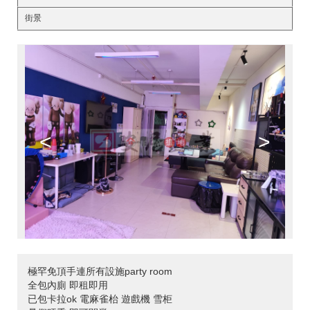
街景
<
>
極罕免頂手連所有設施party room
全包內廁 即租即用
已包卡拉ok 電麻雀枱 遊戲機 雪柜