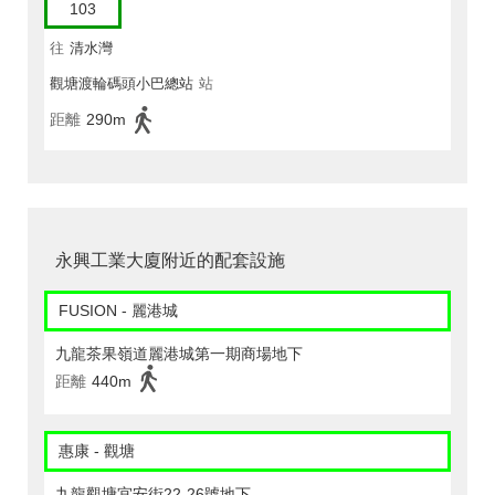
103
往
清水灣
觀塘渡輪碼頭小巴總站
站
距離
290m
永興工業大廈附近的配套設施
FUSION - 麗港城
九龍茶果嶺道麗港城第一期商場地下
距離
440m
惠康 - 觀塘
九龍觀塘宜安街22-26號地下