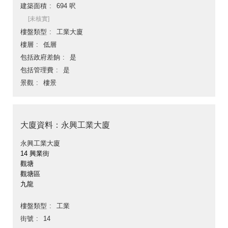
建築面積
694 呎
[未核實]
樓盤類型
工業大廈
樓層
低層
包括政府差餉
是
包括管理費
是
景觀
樓景
大廈資料：永興工業大廈
永興工業大廈
14 興業街
觀塘
觀塘區
九龍
樓盤類型
工業
街號
14