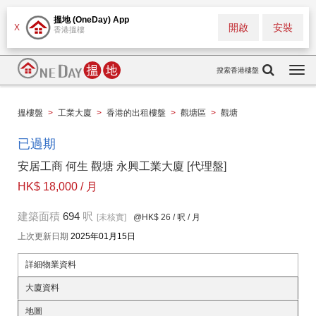
搵地 (OneDay) App
開啟
安裝
X
香港搵樓
搜索香港樓盤
Togg
navi
搵樓盤
>
工業大廈
>
香港的出租樓盤
>
觀塘區
>
觀塘
已過期
安居工商 何生 觀塘 永興工業大廈 [代理盤]
HK$ 18,000 / 月
建築面積
694
呎
[未核實]
@HK$ 26
/ 呎 / 月
上次更新日期
2025年01月15日
詳細物業資料
大廈資料
地圖