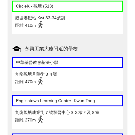
CircleK - 觀塘 (513)
觀塘港鐵站 Kwt 33-34號舖
距離
410m
永興工業大廈附近的學校
中華基督教會基法小學
九龍觀塘月華街３４號
距離
470m
Englishtown Learning Centre‎ -Kwun Tong
九龍觀塘成業街７號寧晉中心３３樓Ｆ及Ｇ室
距離
270m