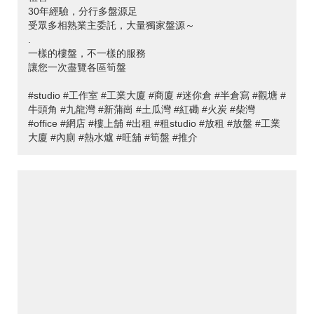
30年經驗，分行多盤源足
受眾多相熟業主委託，大量獨家盤源～
.
一樣的樓盤，不一樣的服務
讓您一次盡覽各區筍盤
#studio #工作室 #工業大廈 #商廈 #迷你倉 #半倉寫 #觀塘 #
牛頭角 #九龍灣 #新蒲崗 #土瓜灣 #紅磡 #火炭 #柴灣
#office #網店 #樓上舖 #出租 #租studio #放租 #放盤 #工業
大廈 #內廁 #熱水爐 #旺舖 #筍盤 #推介