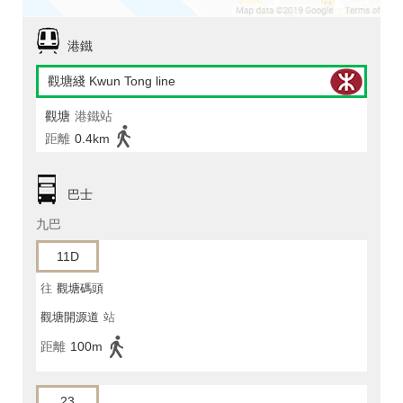
港鐵
觀塘綫 Kwun Tong line
觀塘
港鐵站
距離
0.4km
巴士
九巴
11D
往
觀塘碼頭
觀塘開源道
站
距離
100m
23