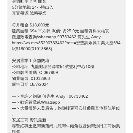
暑假旺季 即可開業
5分鐘地鐵 24小時出入
真實盤源 誠懇專業
每月租金 $18,000元
建築面積 694 平方呎 呎價: @25.9元 面積資料未核實
觀迎致電查詢/whatsapp 90733462 何先生 Andy
https://wa.me/85290733462?test=想查詢永興工業大廈694
呎$18000(01013868)
安居置業工商舖觀塘
公司地址: 九龍觀塘開源道54號豐利中心10樓
公司牌照號碼: C-067909
物業編號: 01013868
廣告日期 18/7/2024
—＞查詢／約睇 何先生 Andy : 90733462
—＞歡迎致電或Whatsapp
—＞大量樓盤未登廣告，約睇樓更可安排參觀其他類似單位
.
安居工商 資訊最新
專營紅磡土瓜灣新蒲崗九龍灣牛頭角觀塘柴灣沙田工商物業
租售