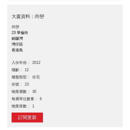
大廈資料：尚巒
尚巒
23 華倫街
銅鑼灣
灣仔區
香港島
入伙年份
2012
樓齡
12
樓盤類型
住宅
街號
23
物業層數
30
每層單位數量
6
物業座數
1
訂閱更新