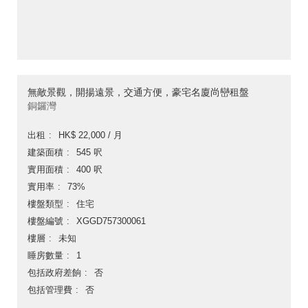
無敵景觀，開揚遠景，交通方便，豪宅名廈尚巒租盤
銅鑼灣
出租
HK$ 22,000 / 月
建築面積
545 呎
實用面積
400 呎
實用率
73%
樓盤類型
住宅
樓盤編號
XGGD757300061
樓層
未知
睡房數量
1
包括政府差餉
否
包括管理費
否