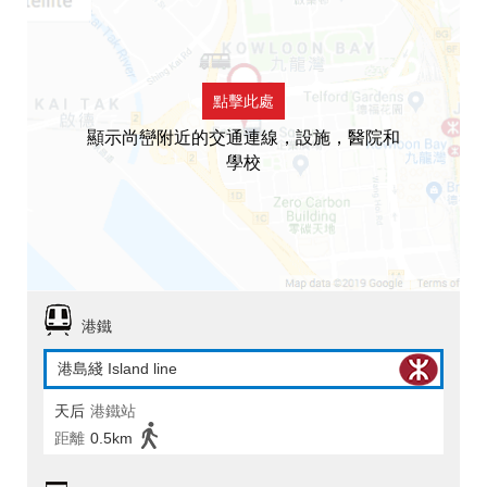
點擊此處
顯示尚巒附近的交通連線，設施，醫院和
學校
港鐵
港島綫 Island line
天后
港鐵站
距離
0.5km