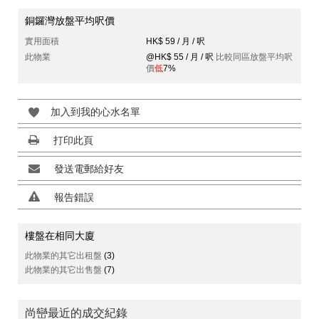
銅鑼灣放盤平均呎價
實用面積
HK$ 59 / 月 / 呎
此物業
@HK$ 55 / 月 / 呎
比較同區放盤平均呎
價
低
7%
加入到我的心水名單
打印此頁
發送電郵給好友
報告錯誤
樓盤在相同大廈
此物業的其它出租盤
(3)
此物業的其它出售盤
(7)
尚巒最近的成交紀錄