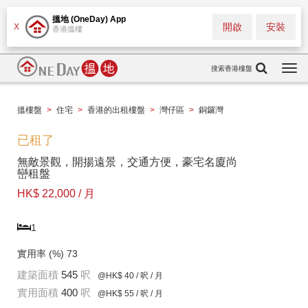
搵地 (OneDay) App
開啟
安裝
X
香港搵樓
搜索香港樓盤
Togg
navi
搵樓盤
>
住宅
>
香港的出租樓盤
>
灣仔區
>
銅鑼灣
已租了
無敵景觀，開揚遠景，交通方便，豪宅名廈尚
巒租盤
HK$ 22,000 / 月
1
實用率 (%)
73
建築面積
545
呎
@HK$ 40
/ 呎 / 月
實用面積
400
呎
@HK$ 55
/ 呎 / 月