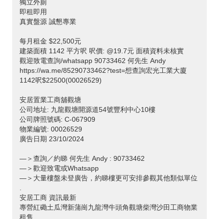
獨立外廁
即租即用
真實盤源 誠懇專業
每月租金 $22,500元
建築面積 1142 平方呎 呎價: @19.7元 面積資料未核實
觀迎致電查詢/whatsapp 90733462 何先生 Andy
https://wa.me/85290733462?test=想查詢宏光工業大廈
1142呎$22500(00026529)
安居置業工商舖觀塘
公司地址: 九龍觀塘開源道54號豐利中心10樓
公司牌照號碼: C-067909
物業編號: 00026529
廣告日期 23/10/2024
—＞查詢／約睇 何先生 Andy : 90733462
—＞歡迎致電或Whatsapp
—＞大量樓盤未登廣告，約睇樓更可安排參觀其他類似單位
.
安居工商 資訊最新
專營紅磡土瓜灣新蒲崗九龍灣牛頭角觀塘柴灣沙田工商物業
租售