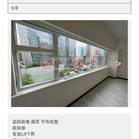
街景
<
>
超靚裝修 園景 罕有租盤
靚裝修
客貨LIFT齊