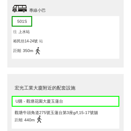
專線小巴
501S
往
上水站
裕民坊14-24號
站
距離
350m
宏光工業大廈附近的配套設施
U購 - 觀塘花園大廈玉蓮台
觀塘牛頭角道275號玉蓮台第3座g/f,15-17號舖
距離
440m