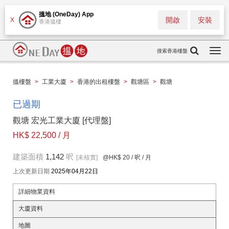
搵地 (OneDay) App
開啟
安裝
X
香港搵樓
搜索香港樓盤
Togg
navi
搵樓盤
>
工業大廈
>
香港的出租樓盤
>
觀塘區
>
觀塘
已過期
觀塘 宏光工業大廈 [代理盤]
HK$ 22,500 / 月
建築面積
1,142
呎
[未核實]
@HK$ 20
/ 呎 / 月
上次更新日期
2025年04月22日
詳細物業資料
大廈資料
地圖