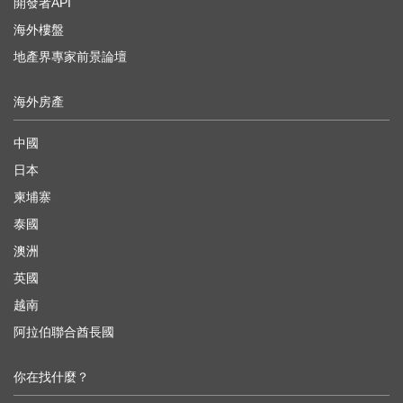
開發者API
海外樓盤
地產界專家前景論壇
海外房產
中國
日本
柬埔寨
泰國
澳洲
英國
越南
阿拉伯聯合酋長國
你在找什麼？