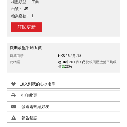
樓盤類型
工業
街號
45
物業座數
1
訂閱更新
觀塘放盤平均呎價
建築面積
HK$ 16 / 月 / 呎
此物業
@HK$ 20 / 月 / 呎
比較同區放盤平均呎
價
高
23%
加入到我的心水名單
打印此頁
發送電郵給好友
報告錯誤