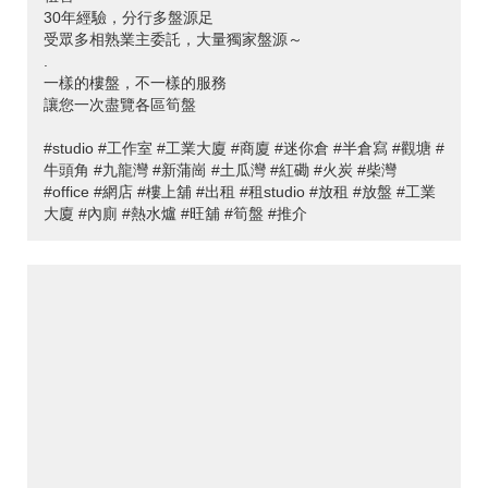
30年經驗，分行多盤源足
受眾多相熟業主委託，大量獨家盤源～
.
一樣的樓盤，不一樣的服務
讓您一次盡覽各區筍盤
#studio #工作室 #工業大廈 #商廈 #迷你倉 #半倉寫 #觀塘 #
牛頭角 #九龍灣 #新蒲崗 #土瓜灣 #紅磡 #火炭 #柴灣
#office #網店 #樓上舖 #出租 #租studio #放租 #放盤 #工業
大廈 #內廁 #熱水爐 #旺舖 #筍盤 #推介