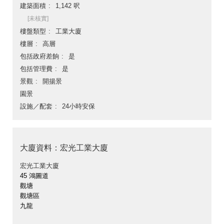
建築面積
1,142 呎
[未核實]
樓盤類型
工業大廈
樓層
高層
包括政府差餉
是
包括管理費
是
景觀
開揚景
園景
設施／配套
24小時安保
大廈資料：宏光工業大廈
宏光工業大廈
45 鴻圖道
觀塘
觀塘區
九龍