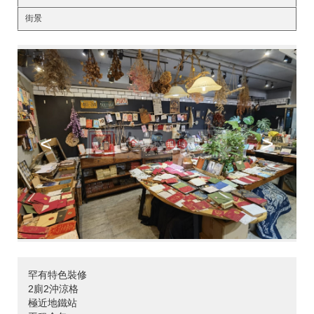
街景
<
>
罕有特色裝修
2廁2沖涼格
極近地鐵站