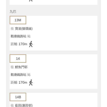
九巴
13M
往
寶達(循環線)
觀塘鐵路站
站
距離
170m
14
往
鯉魚門邨
觀塘鐵路站
站
距離
170m
14B
往
藍田(廣田邨)