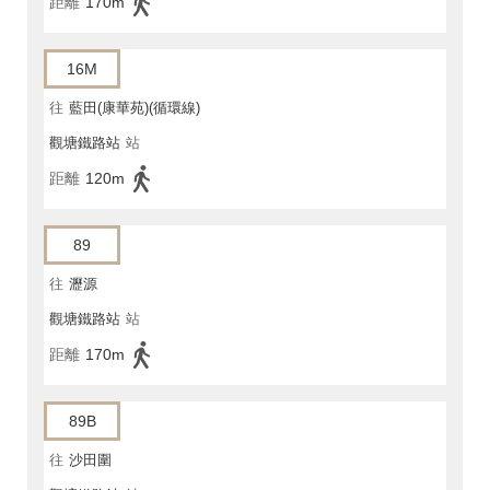
距離
170m
16M
往
藍田(康華苑)(循環線)
觀塘鐵路站
站
距離
120m
89
往
瀝源
觀塘鐵路站
站
距離
170m
89B
往
沙田圍