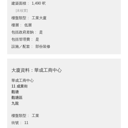
建築面積
1,490 呎
[未核實]
樓盤類型
工業大廈
樓層
低層
包括政府差餉
是
包括管理費
是
設施／配套
部份裝修
大廈資料：華成工商中心
華成工商中心
11 成業街
觀塘
觀塘區
九龍
樓盤類型
工業
街號
11