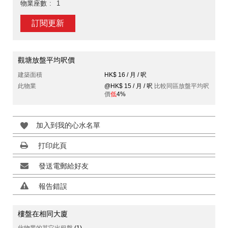
物業座數
1
訂閱更新
觀塘放盤平均呎價
建築面積
HK$ 16 / 月 / 呎
此物業
@HK$ 15 / 月 / 呎
比較同區放盤平均呎
價
低
4%
加入到我的心水名單
打印此頁
發送電郵給好友
報告錯誤
樓盤在相同大廈