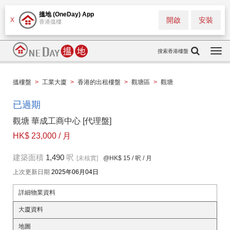
搵地 (OneDay) App
開啟
安裝
X
香港搵樓
搜索香港樓盤
Togg
navi
搵樓盤
>
工業大廈
>
香港的出租樓盤
>
觀塘區
>
觀塘
已過期
觀塘 華成工商中心 [代理盤]
HK$ 23,000 / 月
建築面積
1,490
呎
[未核實]
@HK$ 15
/ 呎 / 月
上次更新日期
2025年06月04日
詳細物業資料
大廈資料
地圖