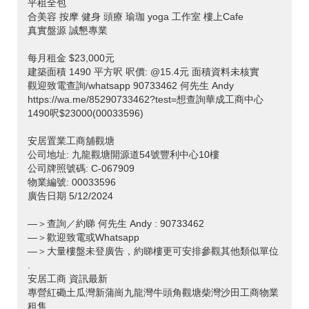
平租全包
合美容 按摩 健身 頭療 瑜珈 yoga 工作室 樓上Cafe
真實盤源 誠懇專業
每月租金 $23,000元
建築面積 1490 平方呎 呎價: @15.4元 面積資料未核實
觀迎致電查詢/whatsapp 90733462 何先生 Andy
https://wa.me/85290733462?test=想查詢華成工商中心
1490呎$23000(00033596)
安居置業工商舖觀塘
公司地址: 九龍觀塘開源道54號豐利中心10樓
公司牌照號碼: C-067909
物業編號: 00033596
廣告日期 5/12/2024
—＞查詢／約睇 何先生 Andy : 90733462
—＞歡迎致電或Whatsapp
—＞大量樓盤未登廣告，約睇樓更可安排參觀其他類似單位
.
安居工商 資訊最新
專營紅磡土瓜灣新蒲崗九龍灣牛頭角觀塘柴灣沙田工商物業
租售