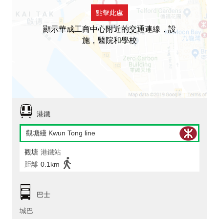
點擊此處
顯示華成工商中心附近的交通連線，設
施，醫院和學校
港鐵
觀塘綫 Kwun Tong line
觀塘
港鐵站
距離
0.1km
巴士
城巴