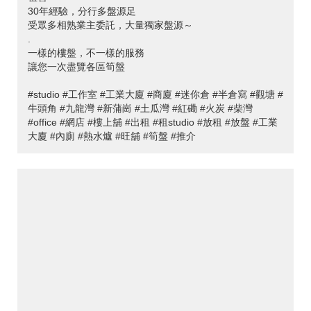
30年經驗，分行多盤源足
受眾多相熟業主委託，大量獨家盤源～
.
一樣的樓盤，不一樣的服務
讓您一次盡覽各區筍盤
#studio #工作室 #工業大廈 #商廈 #迷你倉 #半倉寫 #觀塘 #
牛頭角 #九龍灣 #新蒲崗 #土瓜灣 #紅磡 #火炭 #柴灣
#office #網店 #樓上舖 #出租 #租studio #放租 #放盤 #工業
大廈 #內廁 #熱水爐 #旺舖 #筍盤 #推介