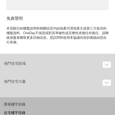
Eastmount Property 東
豪地產 ID:744匡湖居 1期
出售單位
免責聲明
本頁顯示的樓盤說明和相關信息均由地產代理或業主或第三方提供的
樓盤資料。OneDay不保證或對其準確性或完整性承擔任何責任。請聯
絡放盤者獲取更多詳細信息。您訪問和使用本協議內容的風險由您自
行承擔。
熱門住宅區域
熱門住宅大廈
香港樓宇目錄
住宅樓宇目錄