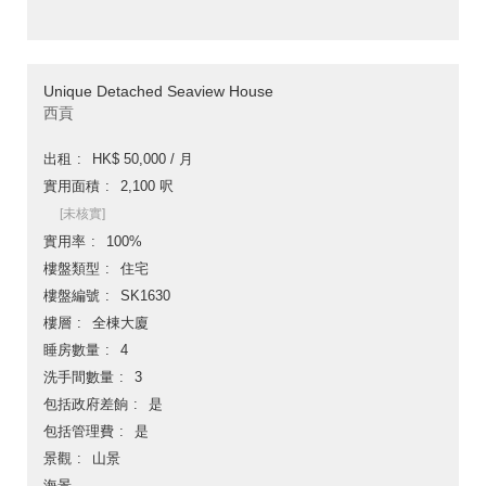
Unique Detached Seaview House
西貢
出租
HK$ 50,000 / 月
實用面積
2,100 呎
[未核實]
實用率
100%
樓盤類型
住宅
樓盤編號
SK1630
樓層
全棟大廈
睡房數量
4
洗手間數量
3
包括政府差餉
是
包括管理費
是
景觀
山景
海景