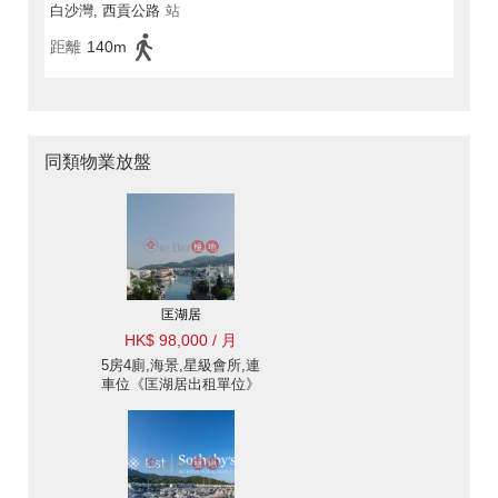
白沙灣, 西貢公路
站
距離
140m
同類物業放盤
匡湖居
HK$ 98,000 / 月
5房4廁,海景,星級會所,連
車位《匡湖居出租單位》