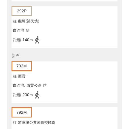
292P
往
觀塘(裕民坊)
白沙灣
站
距離
140m
新巴
792M
往
西貢
白沙灣, 西貢公路
站
距離
200m
792M
往
將軍澳公共運輸交匯處