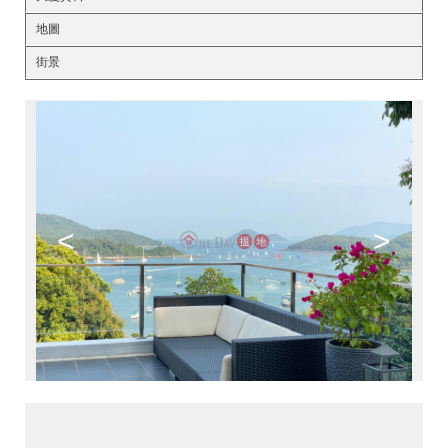
地圖
街景
<
>