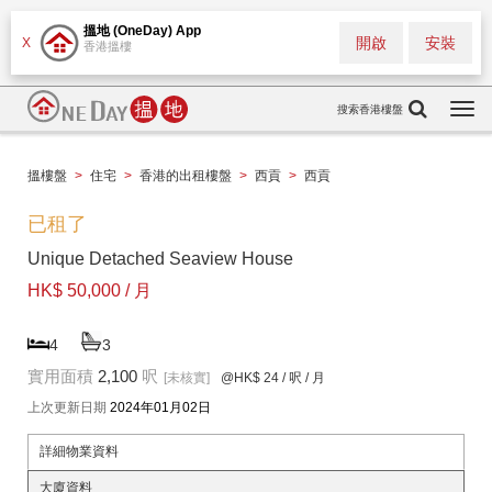
搵地 (OneDay) App
開啟
安裝
X
香港搵樓
搜索香港樓盤
Togg
navi
搵樓盤
>
住宅
>
香港的出租樓盤
>
西貢
>
西貢
已租了
Unique Detached Seaview House
HK$ 50,000 / 月
4
3
實用面積
2,100
呎
[未核實]
@HK$ 24
/ 呎 / 月
上次更新日期
2024年01月02日
詳細物業資料
大廈資料