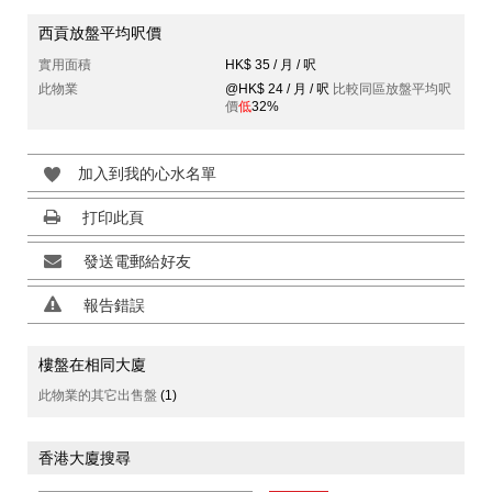
西貢放盤平均呎價
實用面積
HK$ 35 / 月 / 呎
此物業
@HK$ 24 / 月 / 呎
比較同區放盤平均呎
價
低
32%
加入到我的心水名單
打印此頁
發送電郵給好友
報告錯誤
樓盤在相同大廈
此物業的其它出售盤
(1)
香港大廈搜尋