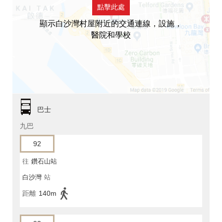
點擊此處
顯示白沙灣村屋附近的交通連線，設施，
醫院和學校
巴士
九巴
92
往
鑽石山站
白沙灣
站
距離
140m