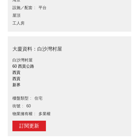
設施／配套
平台
屋頂
工人房
大廈資料：白沙灣村屋
白沙灣村屋
60 西貢公路
西貢
西貢
新界
樓盤類型
住宅
街號
60
物業擁有權
多業權
訂閱更新