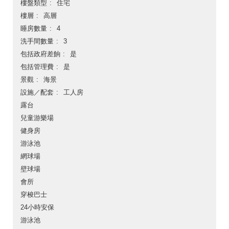
樓盤類型
住宅
樓層
高層
睡房數量
4
洗手間數量
3
包括政府差餉
是
包括管理費
是
景觀
海景
設施／配套
工人房
露台
兒童游樂場
健身房
游泳池
網球場
壁球場
會所
穿梭巴士
24小時安保
游泳池