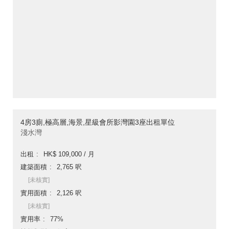
4房3廁,極高層,海景,星級會所影灣園3座出租單位
淺水灣
出租
HK$ 109,000 / 月
建築面積
2,765 呎
[未核實]
實用面積
2,126 呎
[未核實]
實用率
77%