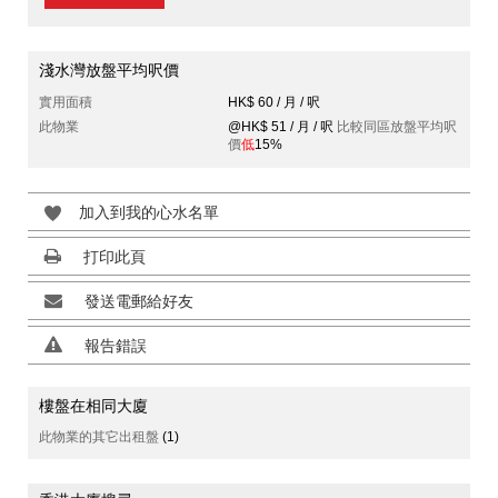
淺水灣放盤平均呎價
實用面積
HK$ 60 / 月 / 呎
此物業
@HK$ 51 / 月 / 呎
比較同區放盤平均呎
價
低
15%
加入到我的心水名單
打印此頁
發送電郵給好友
報告錯誤
樓盤在相同大廈
此物業的其它出租盤
(1)