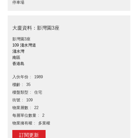
停車場
大廈資料：影灣園3座
影灣園3座
109 淺水灣道
淺水灣
南區
香港島
入伙年份
1989
樓齡
35
樓盤類型
住宅
街號
109
物業層數
22
每層單位數量
2
物業擁有權
多業權
訂閱更新