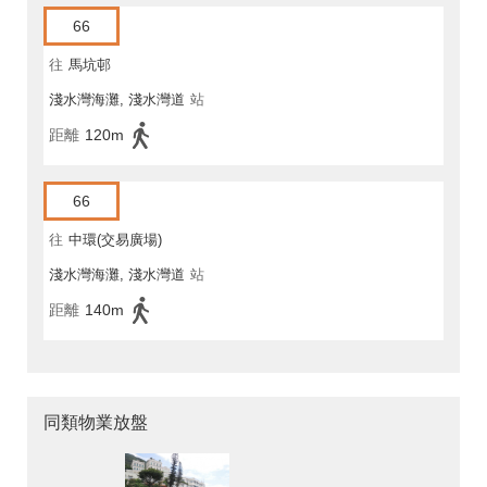
66
往
馬坑邨
淺水灣海灘, 淺水灣道
站
距離
120m
66
往
中環(交易廣場)
淺水灣海灘, 淺水灣道
站
距離
140m
同類物業放盤