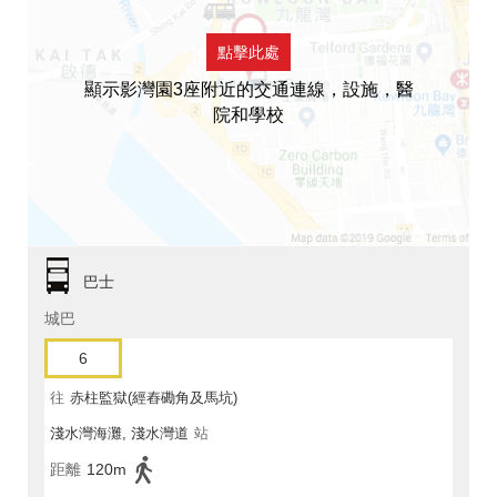
點擊此處
顯示影灣園3座附近的交通連線，設施，醫
院和學校
巴士
城巴
6
往
赤柱監獄(經舂磡角及馬坑)
淺水灣海灘, 淺水灣道
站
距離
120m