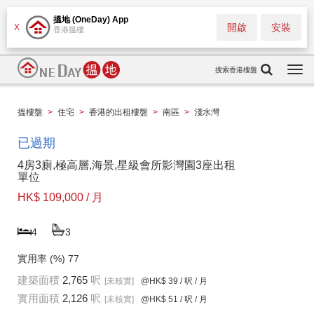
搵地 (OneDay) App
開啟
安裝
X
香港搵樓
搜索香港樓盤
Togg
navi
搵樓盤
>
住宅
>
香港的出租樓盤
>
南區
>
淺水灣
已過期
4房3廁,極高層,海景,星級會所影灣園3座出租
單位
HK$ 109,000 / 月
4
3
實用率 (%)
77
建築面積
2,765
呎
[未核實]
@HK$ 39
/ 呎 / 月
實用面積
2,126
呎
[未核實]
@HK$ 51
/ 呎 / 月