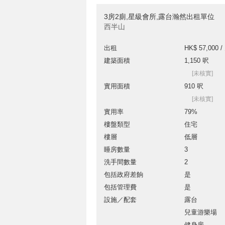
3房2廁,星級會所,露台瀚然出租單位
西半山
出租
HK$ 57,000 /
建築面積
1,150 呎
[未核實]
實用面積
910 呎
[未核實]
實用率
79%
樓盤類型
住宅
樓層
低層
睡房數量
3
洗手間數量
2
包括政府差餉
是
包括管理費
是
設施／配套
露台
兒童游樂場
健身房