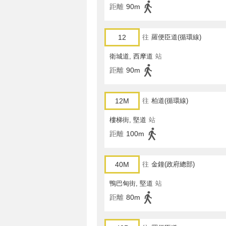
距離
90m
12
往
羅便臣道(循環線)
衛城道, 西摩道
站
距離
90m
12M
往
柏道(循環線)
樓梯街, 堅道
站
距離
100m
40M
往
金鐘(政府總部)
鴨巴甸街, 堅道
站
距離
80m