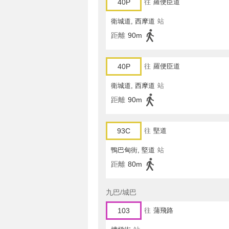
40P
往
羅便臣道
衛城道, 西摩道
站
距離
90m
40P
往
羅便臣道
衛城道, 西摩道
站
距離
90m
93C
往
堅道
鴨巴甸街, 堅道
站
距離
80m
九巴/城巴
103
往
蒲飛路