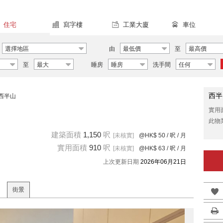
住宅
寫字樓
工業大廈
車位
選擇地區
由
最低價
至
最高價
至
最大
睡房
睡房
洗手間
任何
西半
西半山
實用
此物
建築面積
1,150
呎
[未核實]
@HK$ 50
/ 呎 / 月
實用面積
910
呎
[未核實]
@HK$ 63
/ 呎 / 月
上次更新日期
2026年06月21日
街景