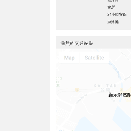
會所
24小時安保
游泳池
瀚然的交通站點
顯示瀚然