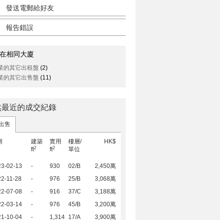
發送電郵給好友
報告錯誤
在相同大廈
業的其它出租盤
(2)
業的其它出售盤
(11)
然最近的成交紀錄
出售
期
建築
實用
樓層/
HK$
2
2
ft
ft
單位
23-02-13
-
930
02/B
2,450萬
2-11-28
-
976
25/B
3,068萬
22-07-08
-
916
37/C
3,188萬
22-03-14
-
976
45/B
3,200萬
21-10-04
-
1,314
17/A
3,900萬