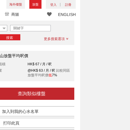
海外樓盤
放盤
登入
註冊
商舖
ENGLISH
搜索
更多搜索選項
山放盤平均呎價
面積
HK$ 67 / 月 / 呎
業
@HK$ 63 / 月 / 呎
比較同區
放盤平均呎價
低
7%
查詢類似樓盤
加入到我的心水名單
打印此頁