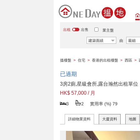
出租
出售
業主盤
建築面績
由
最細
搵樓盤
>
住宅
>
香港的出租樓盤
>
西區
>
已過期
3房2廁,星級會所,露台瀚然出租單位
HK$ 57,000 / 月
3
2
實用率 (%)
79
詳細物業資料
大廈資料
地圖