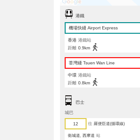
港鐵
機場快綫 Airport Express
香港
港鐵站
距離
0.9km
荃灣綫 Tsuen Wan Line
中環
港鐵站
距離
0.8km
巴士
城巴
12
往
羅便臣道(循環線)
衛城道, 西摩道
站