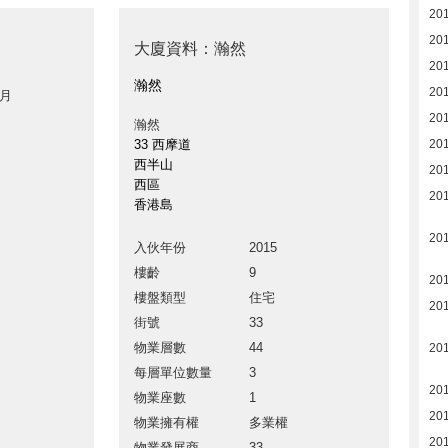
20
20
大廈資料：瀚然
20
瀚然
20
 月
20
瀚然
33 西摩道
20
西半山
20
西區
20
香港島
20
入伙年份
2015
樓齡
9
20
樓盤類型
住宅
20
街號
33
物業層數
44
20
每層單位數量
3
201
物業座數
1
201
物業擁有權
多業權
201
物業發展商
33