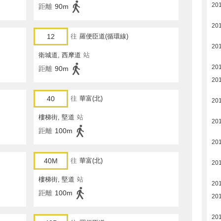
20
距離
90m
20
12
往
羅便臣道(循環線)
20
衛城道, 西摩道
站
20
距離
90m
20
40
往
華富(北)
20
樓梯街, 堅道
站
20
距離
100m
20
40M
往
華富(北)
20
樓梯街, 堅道
站
20
距離
100m
20
20