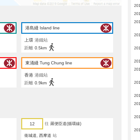
20
20
20
港島綫 Island line
20
上環
港鐵站
距離
0.5km
20
20
東涌綫 Tung Chung line
20
香港
港鐵站
距離
0.9km
20
20
20
20
12
往
羅便臣道(循環線)
20
衛城道, 西摩道
站