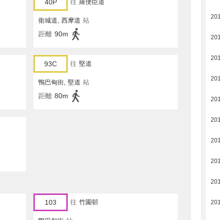
40P
往
羅便臣道
20
衛城道, 西摩道
站
距離
90m
20
20
93C
往
堅道
20
鴨巴甸街, 堅道
站
距離
80m
20
20
20
20
20
103
往
竹園邨
20