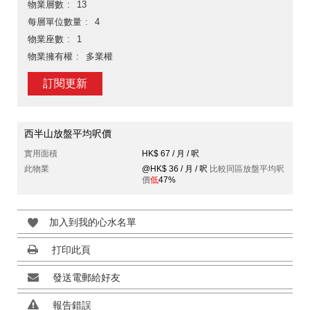
物業層數
13
每層單位數量
4
物業座數
1
物業擁有權
多業權
訂閱更新
西半山放盤平均呎價
實用面積
HK$ 67 / 月 / 呎
此物業
@HK$ 36 / 月 / 呎
比較同區放盤平均呎
價
低
47%
加入到我的心水名單
打印此頁
發送電郵給好友
報告錯誤