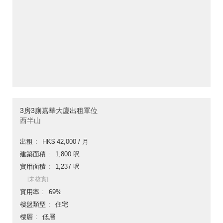
3房3廁嘉華大廈出租單位
西半山
出租
HK$ 42,000 / 月
建築面積
1,800 呎
實用面積
1,237 呎
[未核實]
實用率
69%
樓盤類型
住宅
樓層
低層