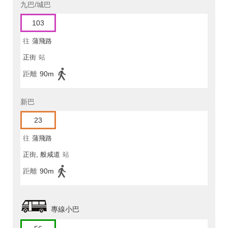
九巴/城巴
103
往
蒲飛路
正街
站
距離
90m
新巴
23
往
蒲飛路
正街, 般咸道
站
距離
90m
專線小巴