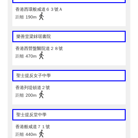
香港西環般咸道６３號Ａ
距離
190m
樂善堂梁銶琚書院
香港西營盤醫院道２８號
距離
470m
聖士提反女子中學
香港列堤頓道２號
距離
200m
聖士提反堂中學
香港般咸道７１號
距離
440m