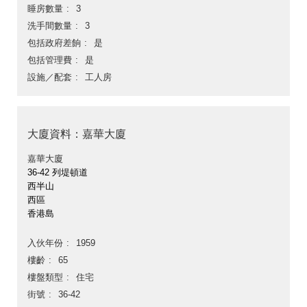
睡房數量
3
洗手間數量
3
包括政府差餉
是
包括管理費
是
設施／配套
工人房
大廈資料：嘉華大廈
嘉華大廈
36-42 列堤頓道
西半山
西區
香港島
入伙年份
1959
樓齡
65
樓盤類型
住宅
街號
36-42