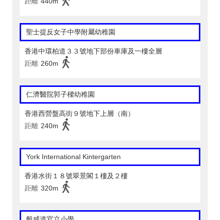
距離
440m
聖士提反女子中學附屬幼稚園
香港中環柏道３３號地下部份車庫及一樓全層
距離
260m
仁濟醫院郭子樑幼稚園
香港西營盤高街９號地下上層（南）
距離
240m
York International Kintergarten
香港水街１８號翠景閣１樓及２樓
距離
320m
般咸道官立小學