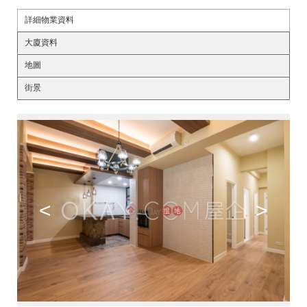
詳細物業資料
大廈資料
地圖
街景
<
>