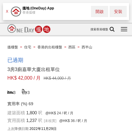
搵地 (OneDay) App
開啟
安裝
X
香港搵樓
搜索香港樓盤
Togg
navi
搵樓盤
>
住宅
>
香港的出租樓盤
>
西區
>
西半山
已過期
3房3廁嘉華大廈出租單位
HK$ 42,000 / 月
HK$ 44,000 / 月
3
3
實用率 (%)
69
建築面積
1,800
呎
@HK$ 24
/ 呎 / 月
實用面積
1,237
呎
[未核實]
@HK$ 36
/ 呎 / 月
上次降價日期
2022年11月29日