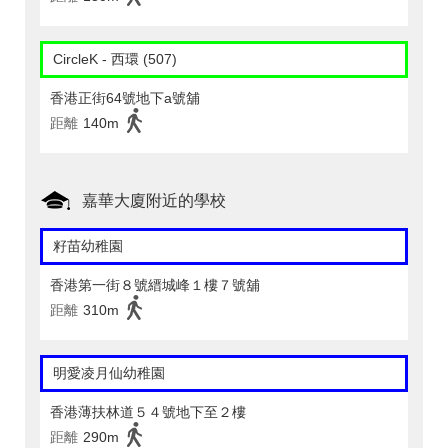
CircleK - 西環 (507)
香港正街64號地下a號舖
距離
140m
嘉華大廈附近的學校
籽苗幼稚園
香港第一街８號縉城峰１樓７號舖
距離
310m
明愛凌月仙幼稚園
香港薄扶林道５４號地下至２樓
距離
290m