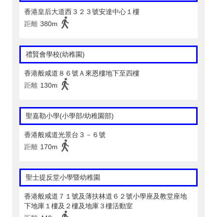
香港皇后大道西３２３號安達中心１樓
距離
380m
禮賢會學校(幼稚園)
香港般咸道８６號Ａ來恩樓地下至四樓
距離
130m
聖嘉勒小學(小學部/幼稚園部)
香港般咸道光景台３－６號
距離
170m
聖士提反堂小學暨幼稚園
香港般咸道７１號及薄扶林道６２號小學座及教堂座地
下地庫１樓及２樓及地庫３樓活動室