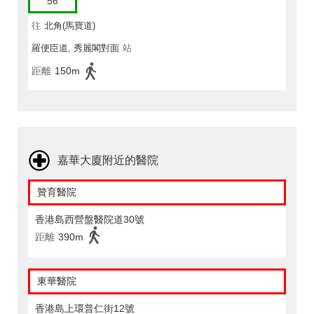
56
往
北角(馬寶道)
羅便臣道, 秀麗閣對面
站
距離
150m
嘉華大廈附近的醫院
贊育醫院
香港島西營盤醫院道30號
距離
390m
東華醫院
香港島上環普仁街12號