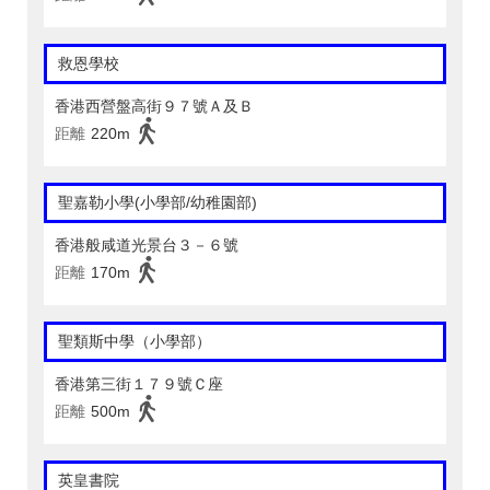
救恩學校
香港西營盤高街９７號Ａ及Ｂ
距離
220m
聖嘉勒小學(小學部/幼稚園部)
香港般咸道光景台３－６號
距離
170m
聖類斯中學（小學部）
香港第三街１７９號Ｃ座
距離
500m
英皇書院