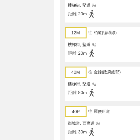
樓梯街, 堅道
站
距離
20m
12M
往
柏道(循環線)
樓梯街, 堅道
站
距離
20m
40M
往
金鐘(政府總部)
樓梯街, 堅道
站
距離
80m
40P
往
羅便臣道
衛城道, 西摩道
站
距離
30m