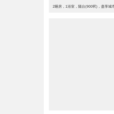
2睡房，1浴室，陽台(900呎)，盡享城