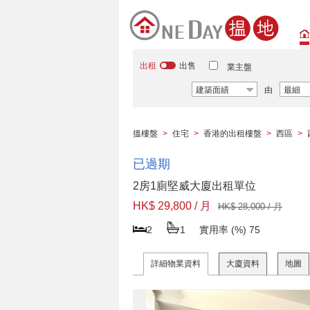
出租
出售
業主盤
建築面績
由
最細
搵樓盤
>
住宅
>
香港的出租樓盤
>
西區
>
已過期
2房1廁堅威大廈出租單位
HK$ 29,800 / 月
HK$ 28,000 / 月
2
1
實用率 (%)
75
詳細物業資料
大廈資料
地圖