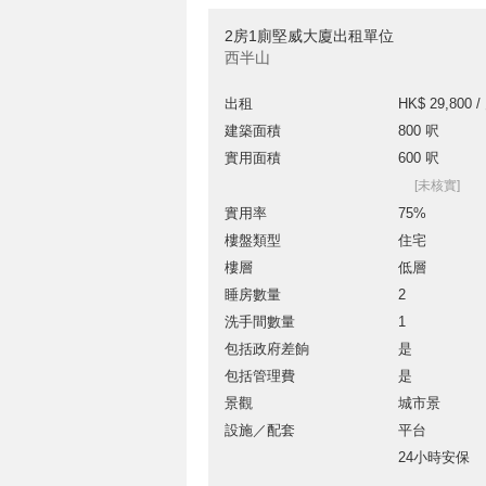
2房1廁堅威大廈出租單位
西半山
出租
HK$ 29,800 /
建築面積
800 呎
實用面積
600 呎
[未核實]
實用率
75%
樓盤類型
住宅
樓層
低層
睡房數量
2
洗手間數量
1
包括政府差餉
是
包括管理費
是
景觀
城市景
設施／配套
平台
24小時安保