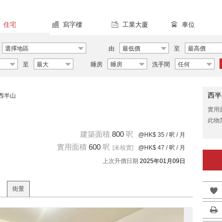
住宅
寫字樓
工業大廈
車位
選擇地區
由
最低價
至
最高價
至
最大
睡房
睡房
洗手間
任何
西半
西半山
實用
此物
建築面積
800
呎
@HK$ 35
/ 呎 / 月
實用面積
600
呎
[未核實]
@HK$ 47
/ 呎 / 月
上次升價日期
2025年01月09日
街景