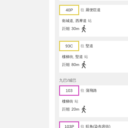
40P
往
羅便臣道
衛城道, 西摩道
站
距離
30m
93C
往
堅道
樓梯街, 堅道
站
距離
80m
九巴/城巴
103
往
蒲飛路
樓梯街
站
距離
20m
103P
往
旺角(染布房街)