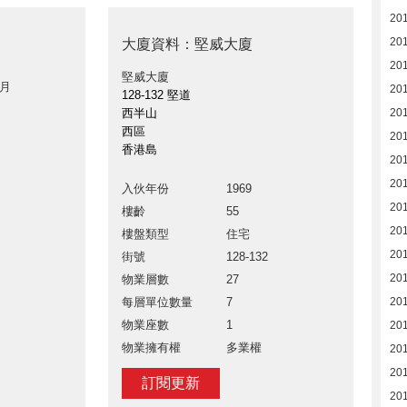
20
20
大廈資料：堅威大廈
201
堅威大廈
 月
20
128-132 堅道
西半山
20
西區
20
香港島
20
20
入伙年份
1969
20
樓齡
55
20
樓盤類型
住宅
20
街號
128-132
201
物業層數
27
每層單位數量
7
20
物業座數
1
20
物業擁有權
多業權
20
20
訂閱更新
201