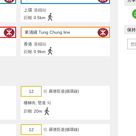
分享
上環
港鐵站
距離
0.5km
保持
東涌綫 Tung Chung line
香港
港鐵站
距離
0.9km
12
往
羅便臣道(循環線)
樓梯街, 堅道
站
距離
20m
12
往
羅便臣道(循環線)