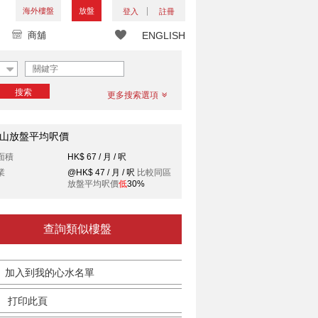
海外樓盤
放盤
登入
註冊
商舖
ENGLISH
搜索
更多搜索選項
山放盤平均呎價
面積
HK$ 67 / 月 / 呎
業
@HK$ 47 / 月 / 呎
比較同區
放盤平均呎價
低
30%
查詢類似樓盤
加入到我的心水名單
打印此頁