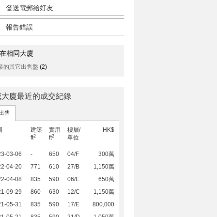
發送電郵給好友
報告錯誤
在相同大廈
業的其它出售盤
(2)
威大廈最近的成交紀錄
出售
期
建築
實用
樓層/
HK$
2
2
ft
ft
單位
23-03-06
-
650
04/F
300萬
22-04-20
771
610
27/B
1,150萬
22-04-08
835
590
06/E
650萬
21-09-29
860
630
12/C
1,150萬
21-05-31
835
590
17/E
800,000