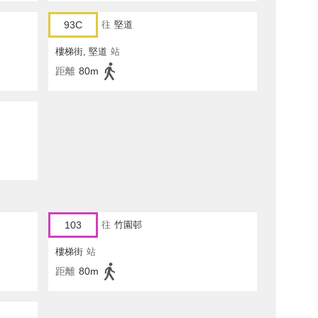
93C
往
堅道
樓梯街, 堅道
站
距離
80m
103
往
竹園邨
樓梯街
站
距離
80m