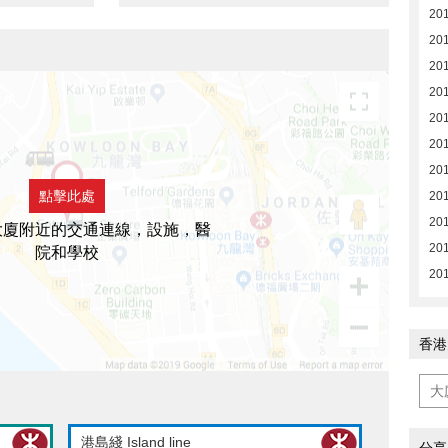
201
201
201
201
201
201
201
點擊此處
201
201
大廈附近的交通連線，設施，醫
201
院和學校
20
香港
港島綫 Island line