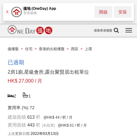
搵地 (OneDay) App
開啟
安裝
X
香港搵樓
搜索香港樓盤
Togg
navi
搵樓盤
>
住宅
>
香港的出租樓盤
>
西區
>
上環
已過期
2房1廁,星級會所,露台聚賢居出租單位
HK$ 27,000 / 月
2
1
實用率 (%)
72
建築面積
613
呎
@HK$ 44
/ 呎 / 月
實用面積
443
呎
[未核實]
@HK$ 61
/ 呎 / 月
上次更新日期
2022年03月13日