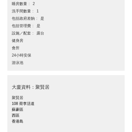
睡房數量
2
洗手間數量
1
包括政府差餉
是
包括管理費
是
設施／配套
露台
健身房
會所
24小時安保
游泳池
大廈資料：聚賢居
聚賢居
108 荷李活道
蘇豪區
西區
香港島