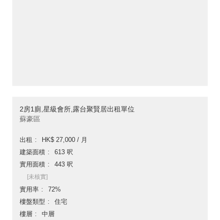
2房1廁,星級會所,露台聚賢居出租單位
蘇豪區
出租
HK$ 27,000 / 月
建築面積
613 呎
實用面積
443 呎
[未核實]
實用率
72%
樓盤類型
住宅
樓層
中層