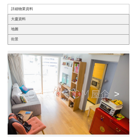
詳細物業資料
大廈資料
地圖
街景
<
>