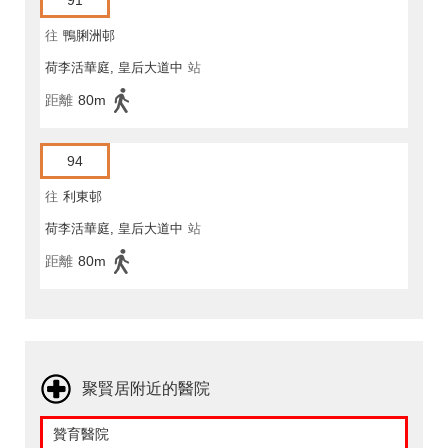
91
往
鴨脷洲邨
荷李活華庭, 皇后大道中
站
距離
80m
94
往
利東邨
荷李活華庭, 皇后大道中
站
距離
80m
聚賢居附近的醫院
贊育醫院