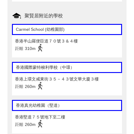
聚賢居附近的學校
Carmel School (幼稚園部)
香港半山羅便臣道７０號３＆４樓
距離
310m
香港國際蒙特梭利學校（中環）
香港上環文咸東街３５－４３號文華大廈３樓
距離
260m
香港真光幼稚園（堅道）
香港堅道７５號地下至二樓
距離
260m