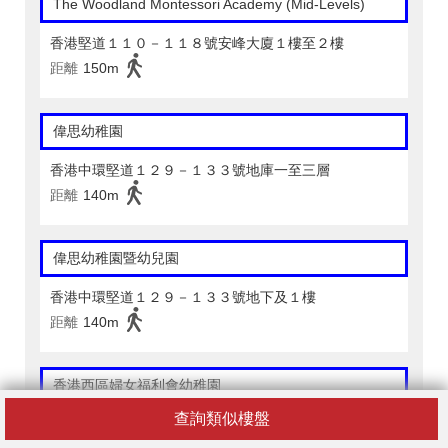
The Woodland Montessori Academy (Mid-Levels)
香港堅道１１０－１１８號安峰大廈１樓至２樓
距離
150m
偉思幼稚園
香港中環堅道１２９－１３３號地庫一至三層
距離
140m
偉思幼稚園暨幼兒園
香港中環堅道１２９－１３３號地下及１樓
距離
140m
香港西區婦女福利會幼稚園
查詢類似樓盤
香港上環必列啫士街６０號地下 １樓及３樓