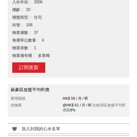
入伙年份
2006
樓齡
20
樓盤類型
住宅
街號
108
物業層數
37
每層單位數量
6
物業座數
1
物業擁有權
多業權
訂閱更新
蘇豪區放盤平均呎價
實用面積
HK$ 56 / 月 / 呎
此物業
@HK$ 61 / 月 / 呎
比較同區放盤平均呎
價
高
9%
加入到我的心水名單