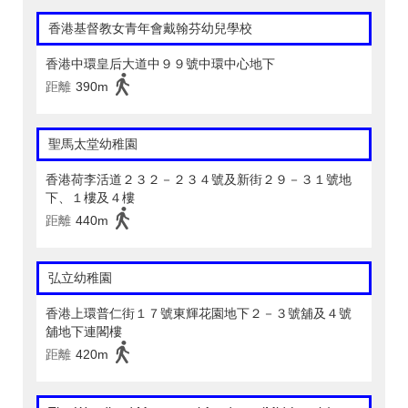
香港基督教女青年會戴翰芬幼兒學校
香港中環皇后大道中９９號中環中心地下
距離
390m
聖馬太堂幼稚園
香港荷李活道２３２－２３４號及新街２９－３１號地
下、１樓及４樓
距離
440m
弘立幼稚園
香港上環普仁街１７號東輝花園地下２－３號舖及４號
舖地下連閣樓
距離
420m