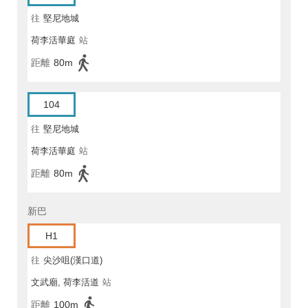
往
堅尼地城
荷李活華庭
站
距離
80m
104
往
堅尼地城
荷李活華庭
站
距離
80m
新巴
H1
往
尖沙咀(漢口道)
文武廟, 荷李活道
站
距離
100m