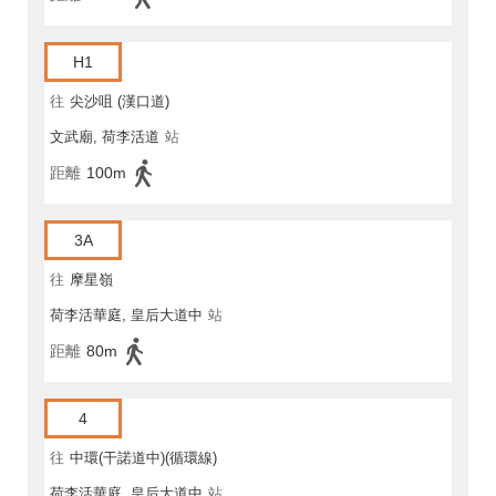
H1
往
尖沙咀 (漢口道)
文武廟, 荷李活道
站
距離
100m
3A
往
摩星嶺
荷李活華庭, 皇后大道中
站
距離
80m
4
往
中環(干諾道中)(循環線)
荷李活華庭, 皇后大道中
站