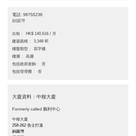
電話: 98755238
銅鑼灣
出租
HK$ 140,616 / 月
建築面積
3,348 呎
樓盤類型
寫字樓
樓層
高層
包括政府差餉
否
包括管理費
否
大廈資料：中糧大廈
Formerly called 鵬利中心
中糧大廈
258-262 告士打道
銅鑼灣