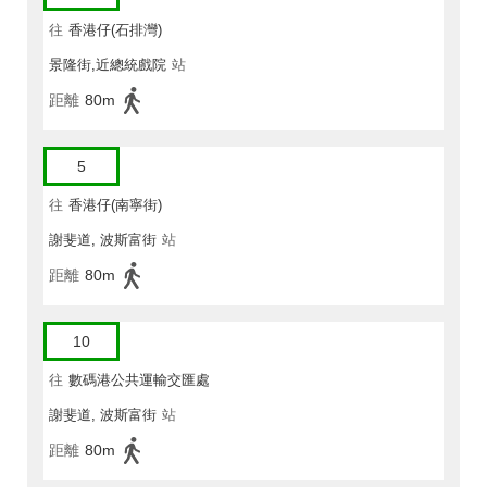
往
香港仔(石排灣)
景隆街,近總統戲院
站
距離
80m
5
往
香港仔(南寧街)
謝斐道, 波斯富街
站
距離
80m
10
往
數碼港公共運輸交匯處
謝斐道, 波斯富街
站
距離
80m