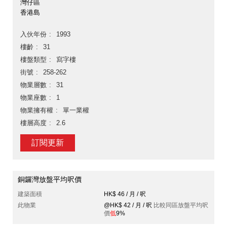
灣仔區
香港島
入伙年份
1993
樓齡
31
樓盤類型
寫字樓
街號
258-262
物業層數
31
物業座數
1
物業擁有權
單一業權
樓層高度
2.6
訂閱更新
銅鑼灣放盤平均呎價
建築面積
HK$ 46 / 月 / 呎
此物業
@HK$ 42 / 月 / 呎
比較同區放盤平均呎
價
低
9%