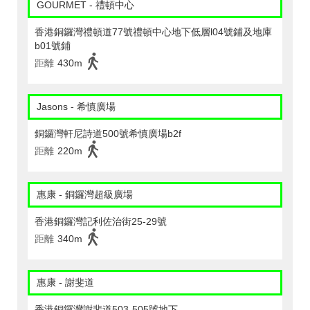
GOURMET - 禮頓中心
香港銅鑼灣禮頓道77號禮頓中心地下低層l04號鋪及地庫
b01號鋪
距離
430m
Jasons - 希慎廣場
銅鑼灣軒尼詩道500號希慎廣場b2f
距離
220m
惠康 - 銅鑼灣超級廣場
香港銅鑼灣記利佐治街25-29號
距離
340m
惠康 - 謝斐道
香港銅鑼灣謝斐道503-505號地下