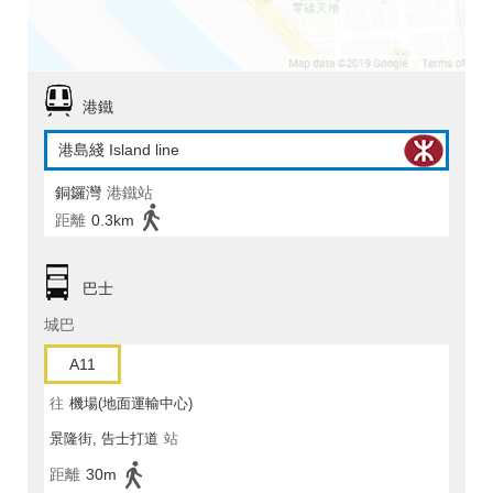
港鐵
港島綫 Island line
銅鑼灣
港鐵站
距離
0.3km
巴士
城巴
A11
往
機場(地面運輸中心)
景隆街, 告士打道
站
距離
30m