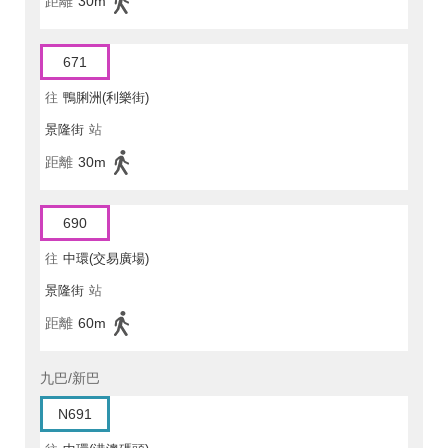
距離
30m
671
往
鴨脷洲(利樂街)
景隆街
站
距離
30m
690
往
中環(交易廣場)
景隆街
站
距離
60m
九巴/新巴
N691