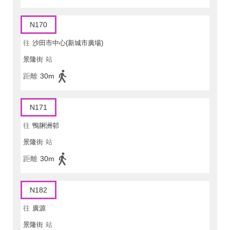
N170
往
沙田市中心(新城市廣場)
景隆街
站
距離
30m
N171
往
鴨脷洲邨
景隆街
站
距離
30m
N182
往
廣源
景隆街
站