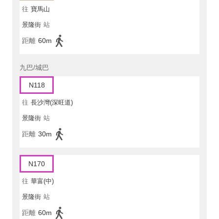
往
寶馬山
景隆街
站
距離
60m
九巴/城巴
N118
往
長沙灣(深旺道)
景隆街
站
距離
30m
N170
往
華富(中)
景隆街
站
距離
60m