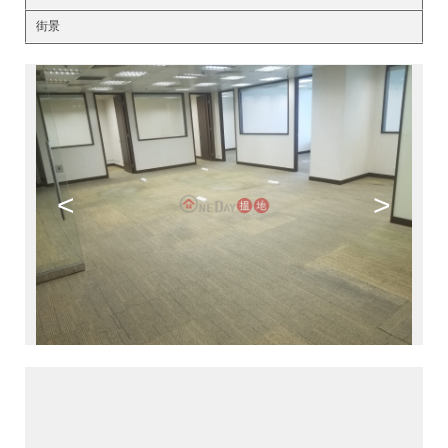
街景
<
>