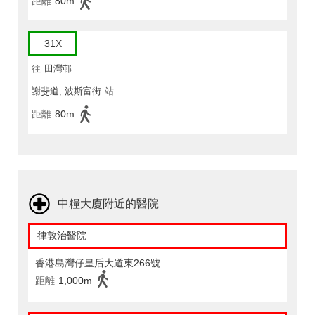
距離
80m
31X
往
田灣邨
謝斐道, 波斯富街
站
距離
80m
中糧大廈附近的醫院
律敦治醫院
香港島灣仔皇后大道東266號
距離
1,000m