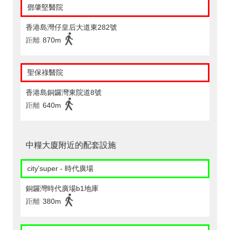
鄧肇堅醫院
香港島灣仔皇后大道東282號
距離
870m
聖保祿醫院
香港島銅鑼灣東院道8號
距離
640m
中糧大廈附近的配套設施
city'super - 時代廣場
銅鑼灣時代廣場b1地庫
距離
380m