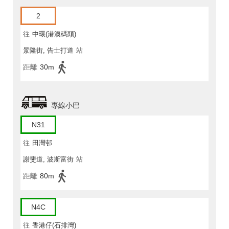
2
往
中環(港澳碼頭)
景隆街, 告士打道
站
距離
30m
專線小巴
N31
往
田灣邨
謝斐道, 波斯富街
站
距離
80m
N4C
往
香港仔(石排灣)