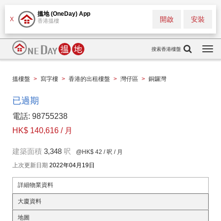
搵地 (OneDay) App
開啟
安裝
X
香港搵樓
搜索香港樓盤
Togg
navi
搵樓盤
>
寫字樓
>
香港的出租樓盤
>
灣仔區
>
銅鑼灣
已過期
電話: 98755238
HK$ 140,616 / 月
建築面積
3,348
呎
@HK$ 42
/ 呎 / 月
上次更新日期
2022年04月19日
詳細物業資料
大廈資料
地圖