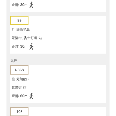
距離
30m
99
往
海怡半島
景隆街, 告士打道
站
距離
30m
九巴
N368
往
元朗(西)
景隆街
站
距離
60m
108