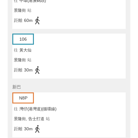
往
中環(港澳碼頭)
景隆街
站
距離
60m
106
往
黃大仙
景隆街
站
距離
30m
新巴
N8P
往
灣仔(港灣道)(循環線)
景隆街, 告士打道
站
距離
30m