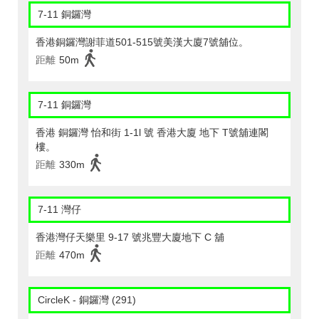
7-11 銅鑼灣
香港銅鑼灣謝菲道501-515號美漢大廈7號舖位。
距離
50m
7-11 銅鑼灣
香港 銅鑼灣 怡和街 1-1l 號 香港大廈 地下 T號舖連閣
樓。
距離
330m
7-11 灣仔
香港灣仔天樂里 9-17 號兆豐大廈地下 C 舖
距離
470m
CircleK - 銅鑼灣 (291)