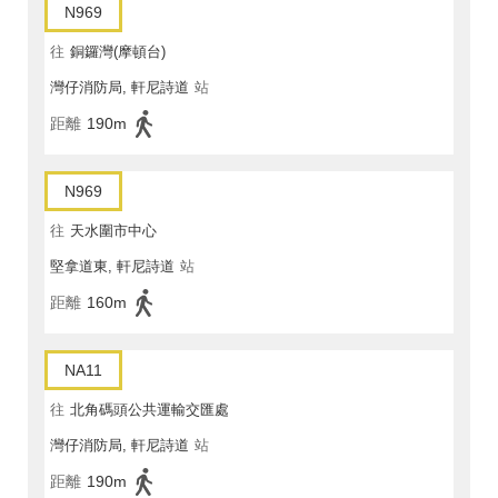
N969
往
銅鑼灣(摩頓台)
灣仔消防局, 軒尼詩道
站
距離
190m
N969
往
天水圍市中心
堅拿道東, 軒尼詩道
站
距離
160m
NA11
往
北角碼頭公共運輸交匯處
灣仔消防局, 軒尼詩道
站
距離
190m