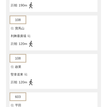
距離
190m
108
往
寶馬山
利舞臺廣場
站
距離
120m
108
往
啟業
堅拿道東
站
距離
120m
603
往
平田