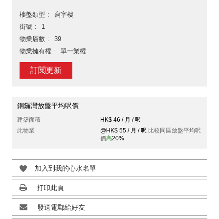
樓盤類型
寫字樓
街號
1
物業層數
39
物業擁有權
單一業權
訂閱更新
銅鑼灣放盤平均呎價
建築面積
HK$ 46 / 月 / 呎
此物業
@HK$ 55 / 月 / 呎
比較同區放盤平均呎
價
高
20%
加入到我的心水名單
打印此頁
發送電郵給好友