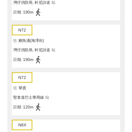
灣仔消防局, 軒尼詩道
站
距離
190m
N72
往
鰂魚涌(海澤街)
灣仔消防局, 軒尼詩道
站
距離
190m
N72
往
華貴
堅拿道巴士專用線
站
距離
120m
N8X