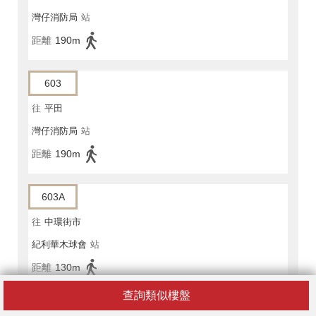
灣仔消防局
站
距離
190m
603
往
平田
灣仔消防局
站
距離
190m
603A
往
中環街市
紀利華木球會
站
距離
130m
查詢類似樓盤
673