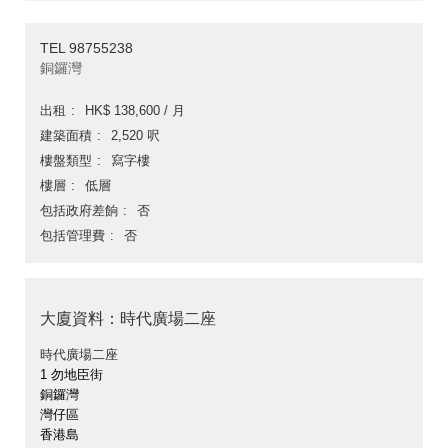
TEL 98755238
銅鑼灣
出租
HK$ 138,600 / 月
建築面積
2,520 呎
樓盤類型
寫字樓
樓層
低層
包括政府差餉
否
包括管理費
否
大廈資料：時代廣場二座
時代廣場二座
1 勿地臣街
銅鑼灣
灣仔區
香港島