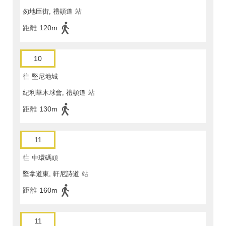
勿地臣街, 禮頓道
站
距離
120m
10
往
堅尼地城
紀利華木球會, 禮頓道
站
距離
130m
11
往
中環碼頭
堅拿道東, 軒尼詩道
站
距離
160m
11