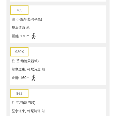
789
往
小西灣(藍灣半島)
堅拿道西
站
距離
170m
930X
往
荃灣(愉景新城)
堅拿道東, 軒尼詩道
站
距離
160m
962
往
屯門(龍門居)
堅拿道東, 軒尼詩道
站