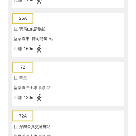
25A
往
寶馬山(循環線)
堅拿道東, 軒尼詩道
站
距離
160m
72
往
華貴
堅拿道巴士專用線
站
距離
120m
72A
往
深灣公共交通總站