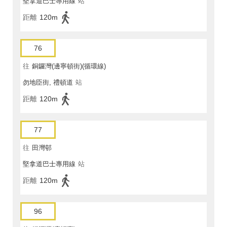
堅拿道巴士專用線
站
距離
120m
76
往
銅鑼灣(邊寧頓街)(循環線)
勿地臣街, 禮頓道
站
距離
120m
77
往
田灣邨
堅拿道巴士專用線
站
距離
120m
96