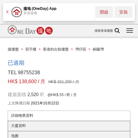
搵地 (OneDay) App
開啟
安裝
X
香港搵樓
搜索香港樓盤
Togg
navi
搵樓盤
>
寫字樓
>
香港的出租樓盤
>
灣仔區
>
銅鑼灣
已過期
TEL 98755238
HK$ 138,600 / 月
HK$ 151,200 / 月
建築面積
2,520
呎
@HK$ 55
/ 呎 / 月
上次降價日期
2021年10月22日
詳細物業資料
大廈資料
地圖