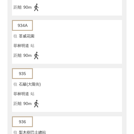
距離
90m
934A
往
荃威花園
菲林明道
站
距離
90m
935
往
石籬(大隴街)
菲林明道
站
距離
90m
936
往
梨木樹巴士總站