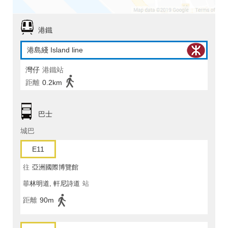
港鐵
港島綫 Island line
灣仔
港鐵站
距離
0.2km
巴士
城巴
E11
往
亞洲國際博覽館
菲林明道, 軒尼詩道
站
距離
90m