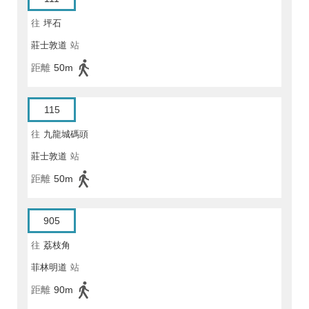
往
坪石
莊士敦道
站
距離
50m
115
往
九龍城碼頭
莊士敦道
站
距離
50m
905
往
荔枝角
菲林明道
站
距離
90m