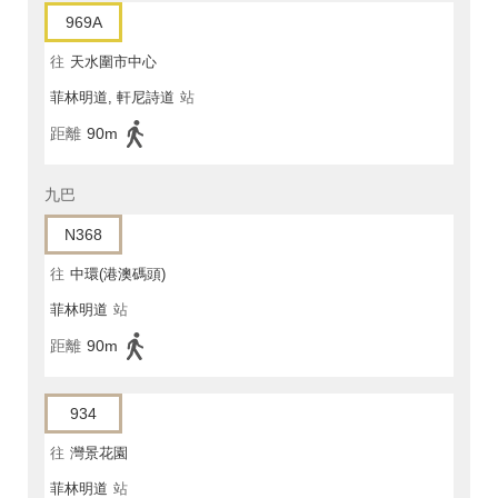
969A
往
天水圍市中心
菲林明道, 軒尼詩道
站
距離
90m
九巴
N368
往
中環(港澳碼頭)
菲林明道
站
距離
90m
934
往
灣景花園
菲林明道
站