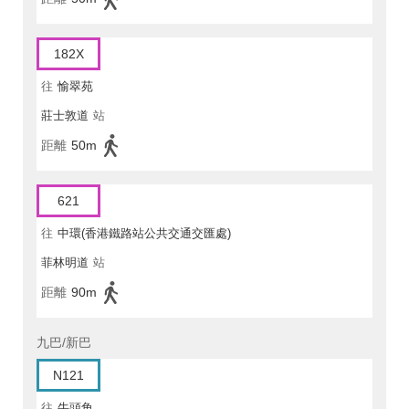
182X
往
愉翠苑
莊士敦道
站
距離
50m
621
往
中環(香港鐵路站公共交通交匯處)
菲林明道
站
距離
90m
九巴/新巴
N121
往
牛頭角