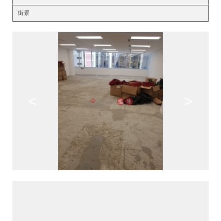
街景
<
>