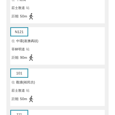
莊士敦道
站
距離
50m
N121
往
中環(港澳碼頭)
菲林明道
站
距離
90m
101
往
觀塘(裕民坊)
莊士敦道
站
距離
50m
111