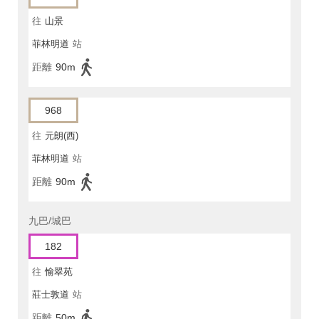
往
山景
菲林明道
站
距離
90m
968
往
元朗(西)
菲林明道
站
距離
90m
九巴/城巴
182
往
愉翠苑
莊士敦道
站
距離
50m