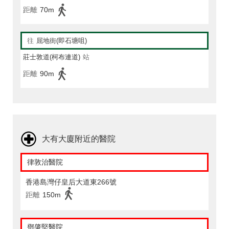
距離
70m
往
屈地街(即石塘咀)
莊士敦道(柯布連道)
站
距離
90m
大有大廈附近的醫院
律敦治醫院
香港島灣仔皇后大道東266號
距離
150m
鄧肇堅醫院