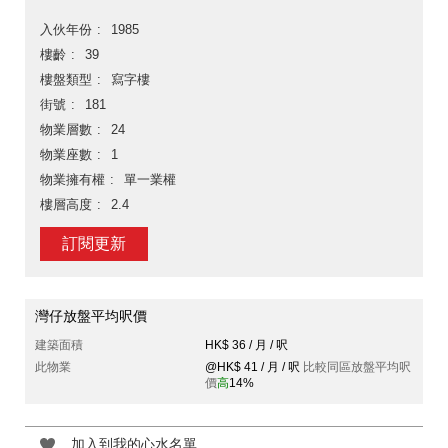
入伙年份
1985
樓齡
39
樓盤類型
寫字樓
街號
181
物業層數
24
物業座數
1
物業擁有權
單一業權
樓層高度
2.4
訂閱更新
灣仔放盤平均呎價
建築面積
HK$ 36 / 月 / 呎
此物業
@HK$ 41 / 月 / 呎
比較同區放盤平均呎
價
高
14%
加入到我的心水名單