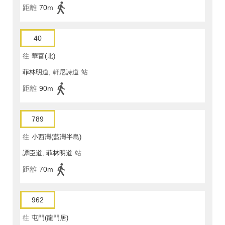
距離
70m
40
往
華富(北)
菲林明道, 軒尼詩道
站
距離
90m
789
往
小西灣(藍灣半島)
譚臣道, 菲林明道
站
距離
70m
962
往
屯門(龍門居)