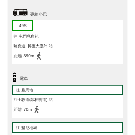
專線小巴
49S
往
屯門兆康苑
駱克道, 博匯大廈外
站
距離
390m
電車
往
跑馬地
莊士敦道(菲林明道)
站
距離
70m
往
堅尼地城