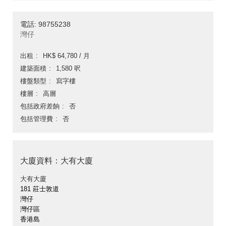
電話: 98755238
灣仔
出租
HK$ 64,780 / 月
建築面積
1,580 呎
樓盤類型
寫字樓
樓層
高層
包括政府差餉
否
包括管理費
否
大廈資料：大有大廈
大有大廈
181 莊士敦道
灣仔
灣仔區
香港島