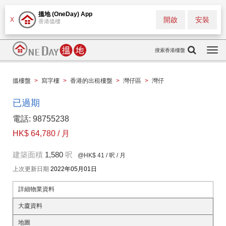
搵地 (OneDay) App
開啟
安裝
X
香港搵樓
搜索香港樓盤
Togg
navi
搵樓盤
>
寫字樓
>
香港的出租樓盤
>
灣仔區
>
灣仔
已過期
電話: 98755238
HK$ 64,780 / 月
建築面積
1,580
呎
@HK$ 41
/ 呎 / 月
上次更新日期
2022年05月01日
詳細物業資料
大廈資料
地圖